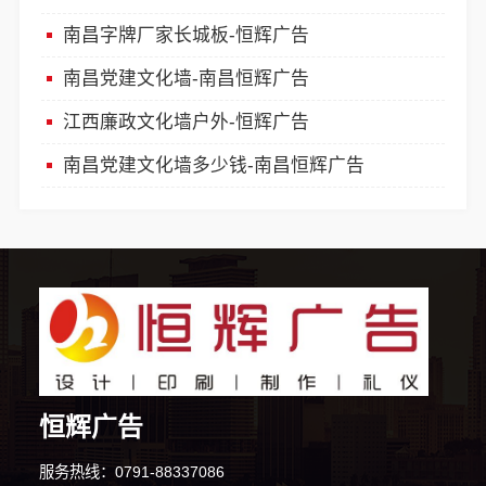
南昌字牌厂家长城板-恒辉广告
南昌党建文化墙-南昌恒辉广告
江西廉政文化墙户外-恒辉广告
南昌党建文化墙多少钱-南昌恒辉广告
恒辉广告
1分钟前 韩先生 正在咨询
服务热线：0791-88337086