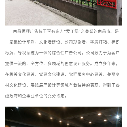
南昌恒辉广告位于享有东方
“爱丁堡”之美誉的南昌市。
是
一家集
设计印刷、
文化墙
建设
、
公司形象墙、字牌灯箱、
标识
标牌
、
导视系统
为一体的综合性广告公司。
公司致力于为客户
提供一流的、全方位、多领域的创意设计服务
。成立多年来，
在机关文化建设、党建文化建设、党群服务中心建设、美丽乡
村文化建设、展馆
展厅
设计等领域有着独特的表现，得到了各
级政府和企事业单位的充分肯定。