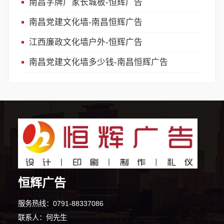
南昌字牌厂家长城板-恒辉广告
南昌党建文化墙-南昌恒辉广告
江西廉政文化墙户外-恒辉广告
南昌党建文化墙多少钱-南昌恒辉广告
恒辉广告
9分钟前 刘先生 正在咨询
服务热线：0791-88337086
联系人：何先生