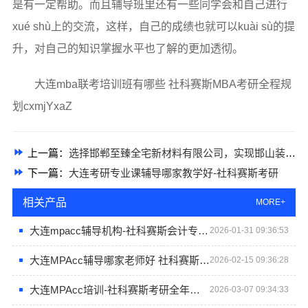
是有一定帮助。而且辅导班里还有一些同学会和自己进行
xué shù上的交流，这样，自己的成绩也就可以kuài sù的提
升，对自己的知识掌握水平也了解的更加透彻。
大连mba联考培训班有哪些 社科赛斯MBA考研全程规
划cxmjYxaZ
上一篇：
选择邯郸至臻全宅新材料有限公司，实现邯山装饰无醛添加梦想
下一篇：
大连考研专业课辅导哪家教学好-社科赛斯考研
相关产品
MORE+
大连mpacc辅导机构-社科赛斯会计专硕考研定制专属学生方案
2026-01-31 09:36:53
大连MPAcc辅导哪家老师好 社科赛斯会计专硕考研助你冲击目标名校
2026-02-15 09:36:28
大连MPAcc培训-社科赛斯考研全年魔鬼集训营
2026-03-07 09:34:33