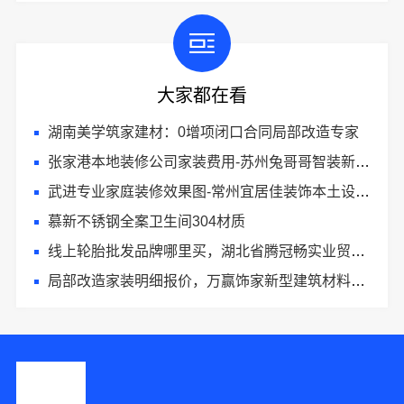
大家都在看
湖南美学筑家建材：0增项闭口合同局部改造专家
张家港本地装修公司家装费用-苏州兔哥哥智装新材料有限公司全包
武进专业家庭装修效果图-常州宜居佳装饰本土设计案例鉴赏
慕新不锈钢全案卫生间304材质
线上轮胎批发品牌哪里买，湖北省腾冠畅实业贸易有限公司一手货源
局部改造家装明细报价，万赢饰家新型建筑材料有限公司精准核算