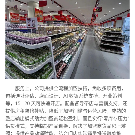
服务上，公司提供全流程加盟扶持，免收多项费用，
包括选址评估、店面设计、AI 收银系统支持、开业策划
等，15 - 20 天可快速开店。配备督导带店与营销支持，还
提供房租装修补贴，降低了加盟门槛与运营风险，成熟的
整店输出模式助力加盟商轻松盈利。而且实行“零库存压力”
供货模式，支持临期产品调换，解决了加盟商货品积压难
题；提供产品动销赋能，结合门店实际销量推送爆款推