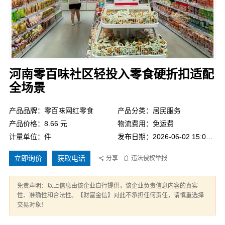
河南零百味社区轻投入零食硬折扣适配
全场景
产品品牌：零百味网红零食
产品分类：居民服务
产品价格：8.66 元
物流费用：免运费
计量单位：件
发布日期：2026-06-02 15:07:47
立即询价
获取电话
分享
违法侵权举报
免责声明：以上信息由该企业自行提供，该企业负责信息内容的真实
性、准确性和合法性。【财富金信】对此不承担任何责任，请慎重选择
交易对象！