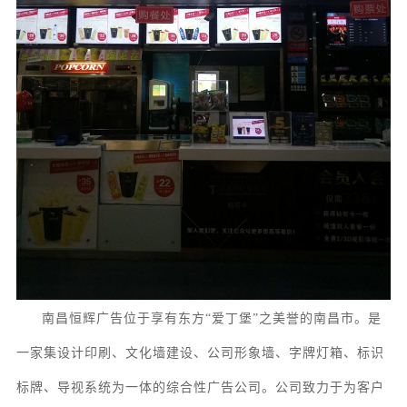
南昌恒辉广告位于享有东方
“爱丁堡”之美誉的南昌市。
是
一家集
设计印刷、
文化墙
建设
、
公司形象墙、字牌灯箱、
标识
标牌
、
导视系统
为一体的综合性广告公司。
公司致力于为客户