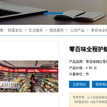
置：
财富金信
>
生活服务
>
居民服务
>
公司产品
>
零百味全
零百味全程护
产品品牌：零百味网红零
产品价格：4.95 元
计量单位：件
立即询价
获取电
免责声明：以上信息由该
【财富金信】对此不承担