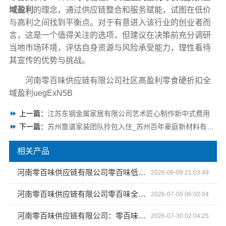
域盈利
的理念，通过供应链整合和服务赋能，试图在低价
与高利之间找到平衡点。对于有意进入该行业的创业者而
言，这是一个值得关注的选项，但建议在决策前充分调研
当地市场环境，评估自身资源与风险承受能力，理性看待
其宣传的优势与挑战。
河南零百味供应链有限公司社区高盈利零食硬折扣全
域盈利uegExN5B
上一篇：
江苏东钢金属家居有限公司艺术匠心制作新中式费用
下一篇：
苏州靠谱家装团队拎包入住_苏州百年豪庭新材料有限公司
相关产品
河南零百味供应链有限公司零百味低成本零食硬折扣适配全场景
2026-06-09 21:03:49
河南零百味供应链有限公司零百味全程护航零食硬折扣线上线下联动
2026-07-09 06:02:04
河南零百味供应链有限公司：零百味全程护航零食硬折扣线上线下联动
2026-07-30 02:04:25