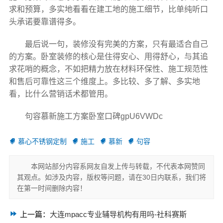
求和预算，多实地看看在建工地的施工细节，比单纯听口
头承诺要靠谱得多。
最后说一句，装修没有完美的方案，只有最适合自己
的方案。卧室装修的核心是住得安心、用得舒心，与其追
求花哨的概念，不如把精力放在材料环保性、施工规范性
和售后可靠性这三个维度上。多比较、多了解、多实地
看，比什么营销话术都管用。
句容慕新施工方案卧室口碑gpU6VWDc
慕心不锈钢定制
施工
慕新
句容
本网站部分内容系网友自发上传与转载，不代表本网赞同
其观点。如涉及内容，版权等问题，请在30日内联系，我们将
在第一时间删除内容！
上一篇：
大连mpacc专业辅导机构有用吗-社科赛斯