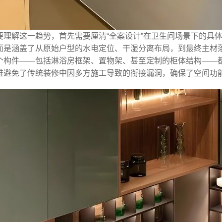
要理解这一趋势，首先需要厘清“全案设计”在卫生间场景下的具
而是涵盖了从原始户型的水电定位、干湿分离布局，到最终主材
个构件——包括淋浴房框架、置物架、甚至定制的柜体结构——
维避免了传统装修中因多方施工导致的衔接漏洞，确保了空间功