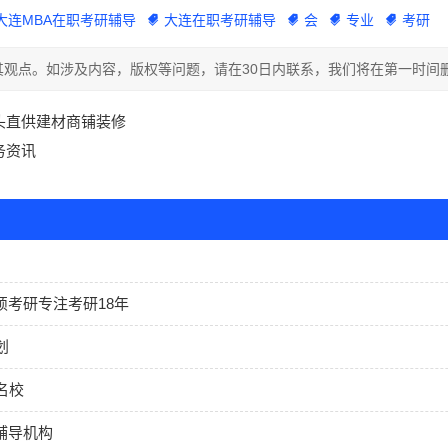
大连MBA在职考研辅导
大连在职考研辅导
会
专业
考研
观点。如涉及内容，版权等问题，请在30日内联系，我们将在第一时间
头直供建材商铺装修
务资讯
硕考研专注考研18年
划
名校
辅导机构