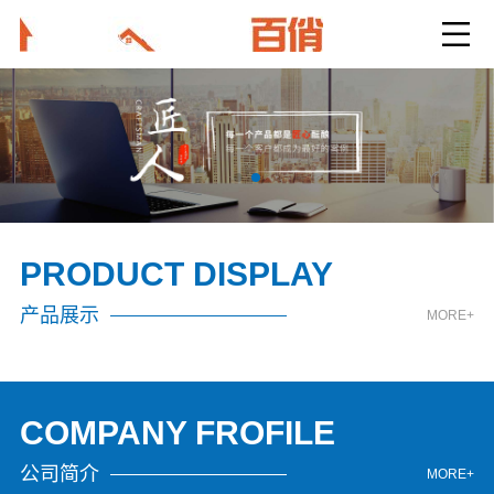
PRODUCT DISPLAY
产品展示
MORE+
COMPANY FROFILE
公司简介
MORE+