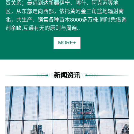
贸关系；最远到达新疆伊宁、喀什、阿克苏等地
区，从东部走向西部，依托黄河金三角盆地辐射南
北，共生产、销售各种苗木8000多万株.同时凭借调
剂余缺,互通有无的原则与周遍..
MORE+
新闻资讯
NEWS INFORMATION