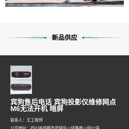
新品供应
NEW PRODUCT SUPPLY
宾狗售后电话 宾狗投影仪维修网点
M6无法开机 暗屏
1分钟前 林先生 正在咨询
联系人：王工程师
3分钟前 胡女士 正在咨询
公司地址：四川省成都市武侯区一环路南一段22号