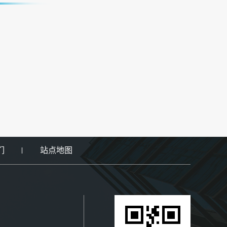
们
站点地图