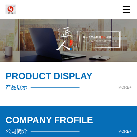
PRODUCT DISPLAY
产品展示
MORE+
COMPANY FROFILE
公司简介
MORE+