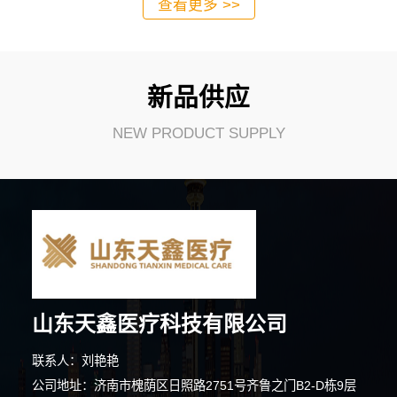
查看更多 >>
新品供应
NEW PRODUCT SUPPLY
10分钟前 胡先生 正在咨询
山东天鑫医疗科技有限公司
9分钟前 顾先生 正在咨询
联系人：刘艳艳
5分钟前 马先生 正在咨询
公司地址：济南市槐荫区日照路2751号齐鲁之门B2-D栋9层