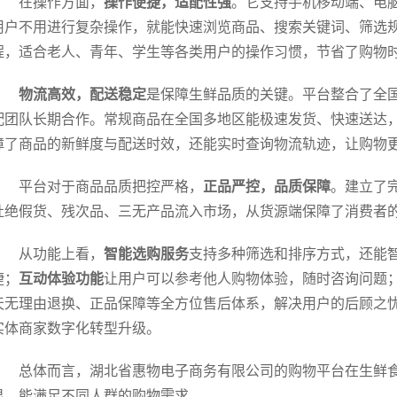
在操作方面，
操作便捷，适配性强
。它支持手机移动端、电
用户不用进行复杂操作，就能快速浏览商品、搜索关键词、筛选规
程，适合老人、青年、学生等各类用户的操作习惯，节省了购物
物流高效，配送稳定
是保障生鲜品质的关键。平台整合了全
配团队长期合作。常规商品在全国多地区能极速发货、快速送达
障了商品的新鲜度与配送时效，还能实时查询物流轨迹，让购物
平台对于商品品质把控严格，
正品严控，品质保障
。建立了
杜绝假货、残次品、三无产品流入市场，从货源端保障了消费者
从功能上看，
智能选购服务
支持多种筛选和排序方式，还能
捷；
互动体验功能
让用户可以参考他人购物体验，随时咨询问题
天无理由退换、正品保障等全方位售后体系，解决用户的后顾之
实体商家数字化转型升级。
总体而言，湖北省惠物电子商务有限公司的购物平台在生鲜
显，能满足不同人群的购物需求。