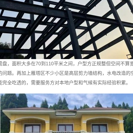
盘，面积大多在70到110平米之间，户型方正规整但空间不
的问题。再加上雁塔区不少小区是高层剪力墙结构，水电改造的
能完全吃透的，需要服务方对本地户型和气候有实际经验积累。