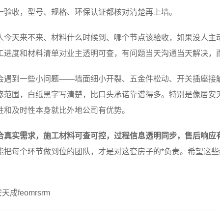
一验收，型号、规格、环保认证都核对清楚再上墙。
人今天来不来、材料什么时候到、哪个节点该验收，如果没人主
工进度和材料清单对业主透明可查，有问题当天沟通当天解决，
会遇到一些小问题——墙面细小开裂、五金件松动、开关插座接
修范围，白纸黑字写清楚，比口头承诺靠谱得多。特别是像居安
性和及时性本身就比外地公司有优势。
合真实需求，施工材料可查可控，过程信息透明同步，售后响应
能把每个环节做到位的团队，才是对这套房子的*负责。希望这
feomrsrm