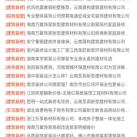
[建筑装修]
抗风抗震重钢别墅推荐，云南晟构建筑建材有限公司匠心打造
[招商加盟]
专业整体装饰公司预算南通宏域全宅装饰建材有限公司
[建筑装修]
海南万赢饰家新型建筑材料有限公刚需简约家庭装修工期提速
[建筑装修]
海南万赢饰家新型建筑材料有限公旧房焕新家庭装修吊顶造型
[建筑装修]
安宁重钢建房终身维保，云南晟构建筑建材有限公司
[建筑装修]
室内装修设计施工厂家江西圣匠新型环保材料有限公司
[建筑装修]
湖南美学筑家公司哪家专业源头直供建材优选
[商务服务]
洛阳装饰费用，河南璟臻环保建材有限公司为您详解报价
[建筑装修]
滇中家装设计怎么样？云南至高新型建材有限公司
[建筑装修]
南京装修公司哪家强？南京市创亿讯环保全包更省心
[建筑装修]
江阴房屋翻新价格-无锡亿莱居装饰工程材料有限公司
[建筑装修]
昆明一站式装修毛坯房，云南至高新型建材有限公司省心首选
[生活服务]
湖北省惠物电子商务有限公司最新生鲜食品网站价格汇总
[建筑装修]
浙江乐享新材料有限公司：本地房子整装一体化施工
[建筑装修]
海南万赢饰家局部改造居室明细报价
[建筑装修]
品质装饰家装设计哪家好，佛山市雅居美家建筑装饰工程有限公司