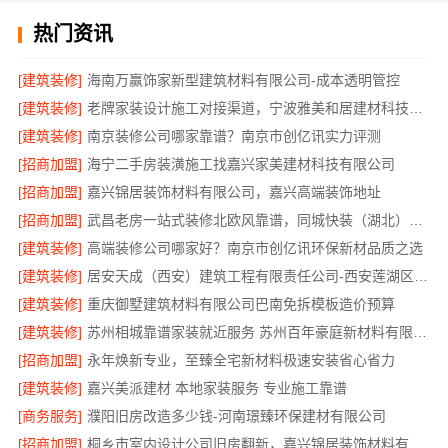
热门资讯
[建筑装修]
海南万赢饰家新型建筑材料有限公司-成本透明管控
[建筑装修]
老牌家装设计施工对接渠道，宁波雅美和居建材科技有限公司
[建筑装修]
南京装修公司哪家靠谱？南京市创亿讯实力评测
[招商加盟]
海宁二手房装潢施工找嘉兴家美建材科技有限公司
[招商加盟]
嘉兴锦居装饰材料有限公司，嘉兴高端装饰地址
[招商加盟]
武昌老房一站式装修北欧风靠谱，同城快装（湖北）科技有限公司省心
[建筑装修]
高端装修公司哪家好？南京市创亿讯环保新材品质之选
[建筑装修]
居安天成（西安）建筑工程有限责任公司-西安莲湖区专业家装平层自有施工队
[建筑装修]
重庆御墅建筑材料有限公司巴南免拆模板造价预算
[建筑装修]
苏州相城靠谱家装就近服务 苏州百年豪庭新材料有限公司
[招商加盟]
永年焕新专业，至臻全宅新材料极速安装省心省力
[建筑装修]
嘉兴美派建材 本地家装服务 专业施工靠谱
[商务服务]
濮阳旧房改造多少钱-河南璟臻环保建材有限公司
[招商加盟]
桐乡市室内设计公司旧房翻新，嘉兴锦居装饰材料有限公司