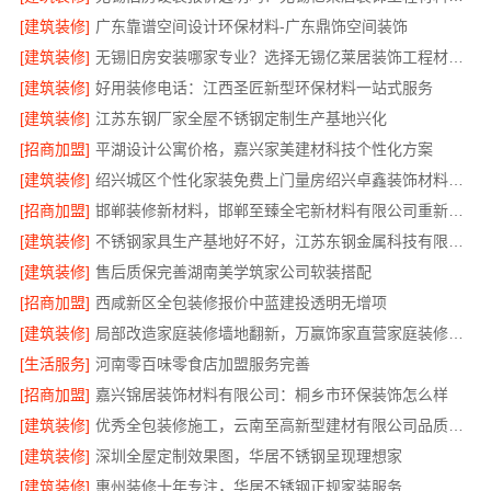
[建筑装修]
广东靠谱空间设计环保材料-广东鼎饰空间装饰
[建筑装修]
无锡旧房安装哪家专业？选择无锡亿莱居装饰工程材料有限公司
[建筑装修]
好用装修电话：江西圣匠新型环保材料一站式服务
[建筑装修]
江苏东钢厂家全屋不锈钢定制生产基地兴化
[招商加盟]
平湖设计公寓价格，嘉兴家美建材科技个性化方案
[建筑装修]
绍兴城区个性化家装免费上门量房绍兴卓鑫装饰材料有限公司
[招商加盟]
邯郸装修新材料，邯郸至臻全宅新材料有限公司重新定义品质
[建筑装修]
不锈钢家具生产基地好不好，江苏东钢金属科技有限公司
[建筑装修]
售后质保完善湖南美学筑家公司软装搭配
[招商加盟]
西咸新区全包装修报价中蓝建投透明无增项
[建筑装修]
局部改造家庭装修墙地翻新，万赢饰家直营家庭装修成本管控
[生活服务]
河南零百味零食店加盟服务完善
[招商加盟]
嘉兴锦居装饰材料有限公司：桐乡市环保装饰怎么样
[建筑装修]
优秀全包装修施工，云南至高新型建材有限公司品质保证
[建筑装修]
深圳全屋定制效果图，华居不锈钢呈现理想家
[建筑装修]
惠州装修十年专注，华居不锈钢正规家装服务