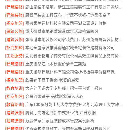
[建筑装修]
鹿山家装不增项，浙江宜美嘉装饰工程有限公司透明施工
[建筑装修]
厨餐厅装饰工程匠心，华居不锈钢打造品质空间
[招商加盟]
嘉兴家美建材科技有限公司平湖公寓设计价格
[建筑装修]
重庆御墅本地别墅建造优惠活动抗震防风
[建筑装修]
张家港本地装修公司家装费用，苏州兔哥哥智装新材料有限公司透明报价
[招商加盟]
本地全屋家装推荐南通宏域全宅装饰建材有限公司
[生活服务]
湖北省惠物电子商务有限公司高效生鲜食品服务商价格一览
[建筑装修]
重庆御墅江北木模报价清单工期短
[建筑装修]
重庆御墅建筑材料有限公司免拆模板每平价格环保
[招商加盟]
欣果铺子豆干香卤 老婆的最爱
[教育培训]
大连外国语大学专科线上招生平台线上报名
[招商加盟]
会昌欣果铺子 品牌形象深入人心
[教育培训]
广东100多分能上的大学学费多少钱-北京理工大学珠海学院继教院
[建筑装修]
厨餐厅高端定制新中式多少钱-江苏东钢
[建筑装修]
万赢饰家：家庭装修成本管控案例解析
[建筑装修]
优秀全包装修施工，云南至高新型建材有限公司