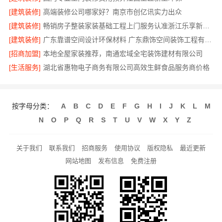
[建筑装修]
高端装修公司哪家好？南京市创亿讯实力出众
[建筑装修]
畅销房子整装家装基础工程上门服务认准浙江乐享新材料有限公司
[建筑装修]
广东靠谱空间设计环保材料 广东鼎饰空间装饰工程有限公司
[招商加盟]
本地全屋家装推荐，南通宏域全宅装饰建材有限公司
[生活服务]
湖北省惠物电子商务有限公司高效生鲜食品服务商价格
按字母分类：
A
B
C
D
E
F
G
H
I
J
K
L
M
N
O
P
Q
R
S
T
U
V
W
X
Y
Z
关于我们
联系我们
招商服务
使用协议
版权隐私
最近更新
网站地图
发布信息
免费注册