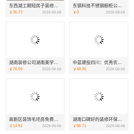
东西湖工期短房子装修本地快装透明
东钢科技不锈钢橱柜公司十大品牌江苏东钢金属科技
￥36.73
￥0
2026-08-08
2026-08-08
湖南装修公司湖南美学筑家建材老房翻新，湖南美学筑家建材焕新您的家
中蓝建投四川：优秀农村建房婚房布置设计案例
￥76.59
￥49.35
2026-08-08
2026-08-08
高新区装饰毛坯房免费量房-苏州兔哥哥智装新材料
湖南口碑好的装修环保材料-湖南创益讯建筑有限公司
￥14.61
￥96.71
2026-08-08
2026-08-08