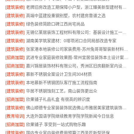
[建筑装修]
老牌旧房改造工期保障小户型，浙江臻美新型建材有限公司高效
[建筑装修]
高端中蓝建投重钢别墅，农村建房靠谱之选
[建筑装修]
绿色装修简欧口碑江西尚宅尚品
[建筑装修]
无锡亿莱居装饰工程材料有限公司：基装设计施工一体化哪家专业
[建筑装修]
湖南美学筑家建材：0增项闭口合同局部改造专家
[建筑装修]
张家港本地装修公司家装费用-苏州兔哥哥智装新材料有限公司全包
[招商加盟]
武进专业家庭装修效果图-常州宜居佳装饰本土设计案例鉴赏
[招商加盟]
嘉兴锦居装饰材料有限公司，秀洲区旧房翻新室内设计哪家好
[建筑装修]
慕新不锈钢全案设计卫生间304材质
[建筑装修]
本地慕新不锈钢团队客厅施工流程指南
[建筑装修]
华居不锈钢蚀刻工艺，南山装饰更出众
[招商加盟]
欣果铺子礼品礼盒 有很高的辨识度
[建筑装修]
佛山顺德专业家装装饰就选佛山市雅居美家建筑装饰工程有限公司
[教育培训]
大连外国语学院继续教育学院学院新闻今日信息
[招商加盟]
欣果铺子 享受到一站式购物乐趣
[建筑装修]
国内专业室内装修费用预算江西圣匠新型环保