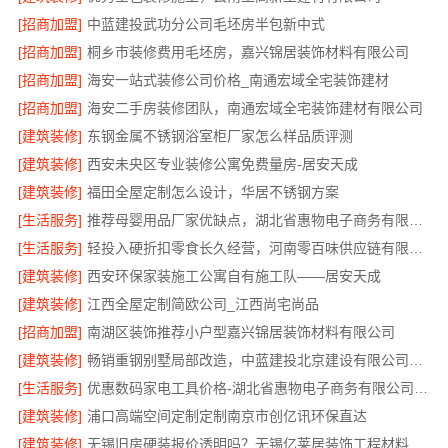
[招商加盟]
中蓝建投武功分公司毛坯房半包新中式
[招商加盟]
桐乡市装修费用毛坯房，嘉兴锦居装饰材料有限公司
[招商加盟]
海安一站式装修公司价格_南通宏域全宅装饰建材
[招商加盟]
海安二手房装修团队，南通宏域全宅装饰建材有限公司
[建筑装修]
东钢金属不锈钢浴室柜厂家怎么样品质评测
[建筑装修]
西安未央区专业装修公寓免费量房-居安天成
[建筑装修]
福田全屋定制怎么设计，华居不锈钢方案
[生活服务]
推荐母婴用品厂家优缺点，湖北省惠物电子商务有限公司甄选
[生活服务]
轻投入硬折扣零食长久经营，河南零百味供应链有限公司打造持久收益
[建筑装修]
西安环保家装施工公寓自有施工队——居安天成
[建筑装修]
江西全屋定制简欧公司_江西尚宅尚品
[招商加盟]
南湖区装饰推荐小户型嘉兴锦居装饰材料有限公司
[建筑装修]
畅销重钢别墅局部改造，中蓝建投北京建设有限公司四川助力焕新
[生活服务]
优惠数码家电工具价格-湖北省惠物电子商务有限公司福利
[建筑装修]
浦口高端空间定制定制南京市创亿讯环保直达
[建筑装修]
无锡旧房硬装报价透明吗？无锡亿莱居装饰工程材料有限公司标准流程