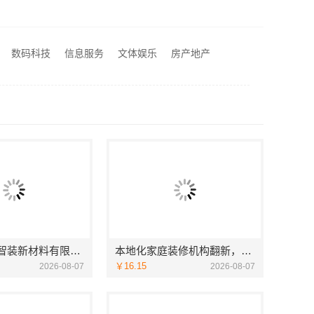
苏东钢
湖南本地装修湖南美学筑家建材商铺装修湖南美学筑家
数码科技
信息服务
文体娱乐
房产地产
队_江西尚宅尚品
苏州兔哥哥智装新材料有限公司婚房设计施工一体化
本地化家庭装修机构翻新，嘉兴绿色之家建材科技有限公司
￥16.15
2026-08-07
2026-08-07