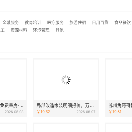
品牌形象深入人心
襄阳进口食品价格怎么样
推荐
广东100多分能上的大学学费多少钱-北京理工大学珠海学院继教院
江苏东钢定制工厂加盟-江
推荐
新中式多少钱-江苏东钢
推荐
金融服务
教育培训
医疗服务
旅游住宿
日用百货
食品餐饮
庭装修成本管控案例解析
南昌全屋定制现代风格施工
推荐
电工
资源材料
环境管理
其他
高新区装饰毛坯房免费量房-苏州兔哥哥智装新材料
局部改造家装明细报价，万赢饰家新型建筑材料有限公司精准核算
￥19.32
￥19.51
2026-08-08
2026-08-07