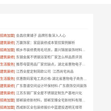
[招商加盟]
会昌欣果铺子 品牌形象深入人心
[建筑装修]
万赢饰家：家庭装修成本管控案例解析
[招商加盟]
桐乡市装修费用毛坯房，嘉兴锦居装饰材料有限公司
[建筑装修]
东钢金属不锈钢浴室柜厂家怎么样品质评测
[生活服务]
推荐母婴用品厂家优缺点，湖北省惠物电子商务有限公司甄选
[建筑装修]
江西全屋定制简欧公司_江西尚宅尚品
[生活服务]
优惠数码家电工具价格-湖北省惠物电子商务有限公司福利
[建筑装修]
广东靠谱空间设计环保材料-广东鼎饰空间装饰
[建筑装修]
江苏东钢厂家全屋不锈钢定制生产基地兴化
[招商加盟]
邯郸装修新材料，邯郸至臻全宅新材料有限公司重新定义品质
[招商加盟]
西咸新区全包装修报价中蓝建投透明无增项