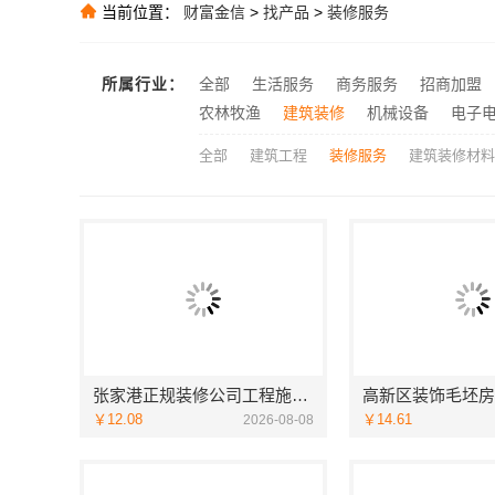
会昌欣果铺子 
推荐
当前位置：
财富金信
>
找产品
>
装修服务
推荐
厨餐厅高端定制
推荐
所属行业：
全部
生活服务
商务服务
招商加盟
万赢饰家：家
推荐
农林牧渔
建筑装修
机械设备
电子
全部
建筑工程
装修服务
建筑装修材料
张家港正规装修公司工程施工费用-苏州兔哥哥智装新材料
￥12.08
￥14.61
2026-08-08