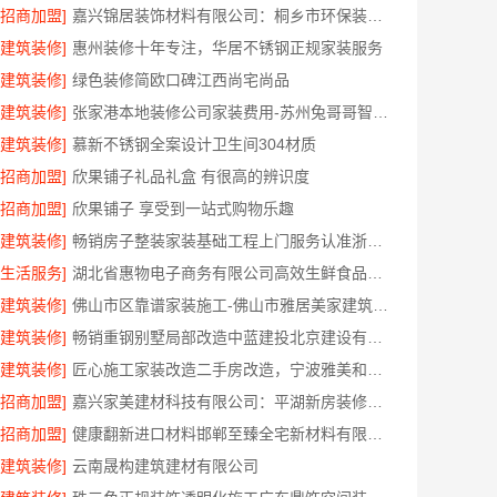
[招商加盟]
嘉兴锦居装饰材料有限公司：桐乡市环保装饰怎么样
[建筑装修]
惠州装修十年专注，华居不锈钢正规家装服务
[建筑装修]
绿色装修简欧口碑江西尚宅尚品
[建筑装修]
张家港本地装修公司家装费用-苏州兔哥哥智装新材料有限公司全包
[建筑装修]
慕新不锈钢全案设计卫生间304材质
[招商加盟]
欣果铺子礼品礼盒 有很高的辨识度
[招商加盟]
欣果铺子 享受到一站式购物乐趣
[建筑装修]
畅销房子整装家装基础工程上门服务认准浙江乐享新材料有限公司
[生活服务]
湖北省惠物电子商务有限公司高效生鲜食品服务商价格
[建筑装修]
佛山市区靠谱家装施工-佛山市雅居美家建筑装饰工程有限公司
[建筑装修]
畅销重钢别墅局部改造中蓝建投北京建设有限公司四川
[建筑装修]
匠心施工家装改造二手房改造，宁波雅美和居建材科技有限公司
[招商加盟]
嘉兴家美建材科技有限公司：平湖新房装修全屋服务
[招商加盟]
健康翻新进口材料邯郸至臻全宅新材料有限公司
[建筑装修]
云南晟构建筑建材有限公司