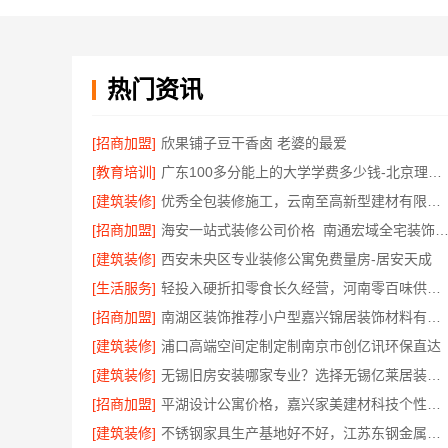
热门资讯
[招商加盟]
欣果铺子豆干香卤 老婆的最爱
[教育培训]
广东100多分能上的大学学费多少钱-北京理工大学珠海学院继教院
[建筑装修]
优秀全包装修施工，云南至高新型建材有限公司
[招商加盟]
海安一站式装修公司价格_南通宏域全宅装饰
[建筑装修]
西安未央区专业装修公寓免费量房-居安天成
[生活服务]
轻投入硬折扣零食长久经营，河南零百味供应链有限公司打造持久收益
[招商加盟]
南湖区装饰推荐小户型嘉兴锦居装饰材料有限公司
[建筑装修]
浦口高端空间定制定制南京市创亿讯环保直达
[建筑装修]
无锡旧房安装哪家专业？选择无锡亿莱居装饰工程材料有限公司
[招商加盟]
平湖设计公寓价格，嘉兴家美建材科技个性化方案
[建筑装修]
不锈钢家具生产基地好不好，江苏东钢金属科技有限公司