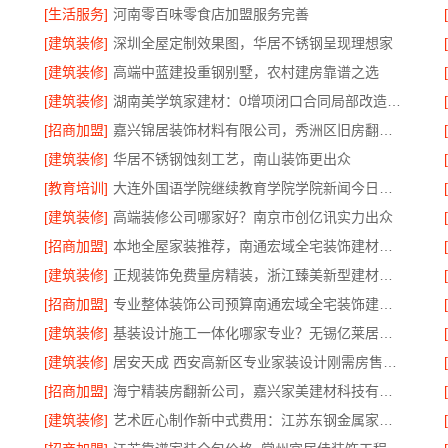
[生活服务]
河南零百味零食店加盟服务完善
[建筑装修]
深圳全屋定制效果图，华居不锈钢呈现理想家
[建筑装修]
高端中蓝建投重钢别墅，农村建房靠谱之选
[建筑装修]
湖南美学筑家建材：0增项闭口合同局部改造专家
[招商加盟]
嘉兴锦居装饰材料有限公司，秀洲区旧房翻新室内设计哪家好
[建筑装修]
华居不锈钢蚀刻工艺，南山装饰更出众
[教育培训]
大连外国语学院继续教育学院学院新闻今日信息
[建筑装修]
高端装修公司哪家好？南京市创亿讯实力出众
[招商加盟]
本地全屋家装推荐，南通宏域全宅装饰建材有限公司
[建筑装修]
正规装饰免费量房精装，浙江臻美新型建材有限公司专业为您服务
[招商加盟]
专业整体装饰公司预算南通宏域全宅装饰建材有限公司核算
[建筑装修]
基装设计施工一体化哪家专业？无锡亿莱居装饰经验丰富
[建筑装修]
居安天成 西安高新区专业家装设计刚需房售后完善
[招商加盟]
海宁精装房翻新公司，嘉兴家美建材科技有限公司专业改造
[建筑装修]
艺术匠心制作新中式费用：江苏东钢金属家居有限公司详解