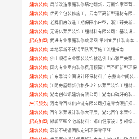
[建筑装修]
局部改造家庭装修墙地翻新，万赢饰家直营家庭装修成本管控
[建筑装修]
优秀全包装修施工，云南至高新型建材有限公司品质保证
[建筑装修]
老牌旧房改造工期保障小户型，浙江臻美新型建材有限公司高效
[建筑装修]
无锡亿莱居装饰工程材料有限公司：基装设计施工一体化哪家专业
[招商加盟]
武进专业家庭装修效果图-常州宜居佳装饰本土设计案例鉴赏
[建筑装修]
本地慕新不锈钢团队客厅施工流程指南
[建筑装修]
佛山顺德专业家装装饰就选佛山市雅居美家建筑装饰工程有限公司
[建筑装修]
国内专业室内装修费用预算江西圣匠新型环保
[建筑装修]
广东靠谱空间设计环保材料 广东鼎饰空间装饰工程有限公司
[建筑装修]
江阴房屋翻新价格多少？亿莱居装饰工程材料有限公司全流程品控
[建筑装修]
湖南创益讯建筑有限公司｜湖南口碑好的装修环保材料推荐
[生活服务]
河南零百味供应链有限公司打造零食硬折扣线上线下联动
[建筑装修]
百年米莱设计装修大平层，湖北百年米莱空间美学装饰材料有限公司匠心打造
[招商加盟]
邯郸至臻全宅新材料：邯山健康设计引领绿色装修新风尚
[建筑装修]
慕新不锈钢团队定制环保零甲醛