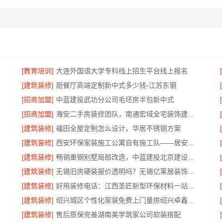
[教育培训]
大连外国语大学专科线上招生平台线上报名
[建筑装修]
厨餐厅高端定制新中式多少钱-江苏东钢
[招商加盟]
中蓝建投武功分公司毛坯房半包新中式
建材
[招商加盟]
海安二手房装修团队，南通宏域全宅装饰建材有限公司
[建筑装修]
福田全屋定制怎么设计，华居不锈钢方案
[建筑装修]
西安环保家装施工公寓自有施工队——居安天成
[建筑装修]
畅销重钢别墅局部改造，中蓝建投北京建设有限公司四川助力焕新
[建筑装修]
无锡旧房硬装报价透明吗？无锡亿莱居装饰工程材料有限公司标准流程
[建筑装修]
好用装修电话：江西圣匠新型环保材料一站式服务
[建筑装修]
绍兴城区个性化家装免费上门量房绍兴卓鑫装饰材料有限公司
[建筑装修]
售后质保完善湖南美学筑家公司软装搭配