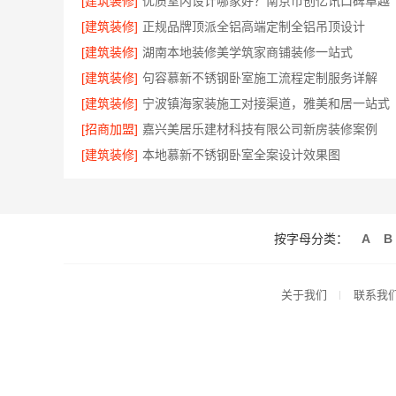
[建筑装修]
优质室内设计哪家好？南京市创亿讯口碑卓越
[建筑装修]
正规品牌顶派全铝高端定制全铝吊顶设计
[建筑装修]
湖南本地装修美学筑家商铺装修一站式
[建筑装修]
句容慕新不锈钢卧室施工流程定制服务详解
[建筑装修]
宁波镇海家装施工对接渠道，雅美和居一站式
[招商加盟]
嘉兴美居乐建材科技有限公司新房装修案例
[建筑装修]
本地慕新不锈钢卧室全案设计效果图
按字母分类：
A
B
关于我们
联系我