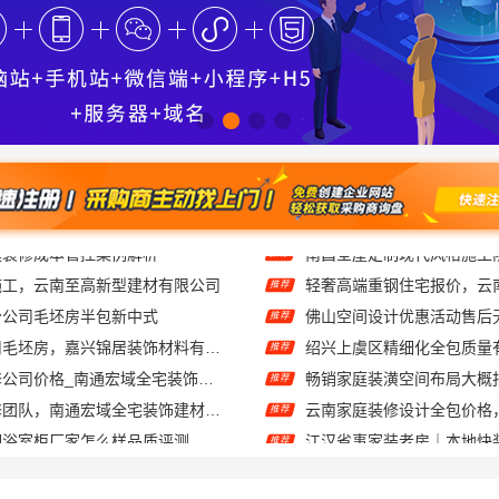
施工，云南至高新型建材有限公司
推荐
分公司毛坯房半包新中式
推荐
桐乡市装修费用毛坯房，嘉兴锦居装饰材料有限公司
推荐
海安一站式装修公司价格_南通宏域全宅装饰建材
推荐
海安二手房装修团队，南通宏域全宅装饰建材有限公司
推荐
钢浴室柜厂家怎么样品质评测
推荐
卤 老婆的最爱
糖果布丁购买套餐有优惠吗
推荐
学专科线上招生平台线上报名
欣果铺子礼品礼盒 征集所
推荐