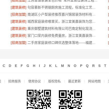
[招商加盟]
江苏靠谱家装全包价格_常州宜居佳装饰工程有限公司
[建筑装修]
句容慕新不锈钢厨房施工流程，标准化工艺精准落地
[招商加盟]
南湖区小户型装修推荐嘉兴锦居装饰材料有限公司
[建筑装修]
城西家庭装修哪里买，浙江宜美嘉装饰为您把关
[建筑装修]
重庆御墅建筑材料有限公司巴南定制化现浇别墅，抗震防风
[建筑装修]
家门口室内装修免费量房，浙江宜美嘉装饰工程欢迎咨询
[招商加盟]
二手房家庭装修口碑优选整体落地——福建尚艺空间新材料科技有限公司
C
D
E
F
G
H
I
J
K
L
M
N
O
P
Q
R
S
T
们
招商服务
使用协议
版权隐私
最近更新
网站地图