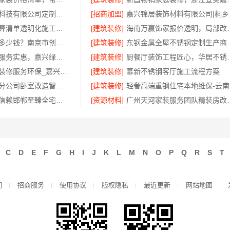
江苏东钢金属科技有限公司定制工厂加盟流程介绍
[招商加盟]
嘉兴锦
雨花区装修预算清单透明化施工，湖南创益讯建筑有限公司
[建筑装修]
海南万赢饰家报价
优质空间定制多少钱？南京市创亿讯透明报价参考
[建筑装修]
东钢金属全屋不锈钢定制
本市口碑装修服务实惠，嘉兴绿色之家建材科技有限公司
[建筑装修]
厨餐厅装饰工程
本地知名房屋装修服务环保_嘉兴绿色之家建材科技有限公司
[建筑装修]
慕新不锈钢客厅施工流程方案
中蓝建投武功分公司卧室改造智能家居
[建筑装修]
轻
永年焕新专业信赖邯郸至臻全宅新材料有限公司
[资源材料]
广州天河家装服务团队精装
C
D
E
F
G
H
I
J
K
L
M
N
O
P
Q
R
S
T
们
招商服务
使用协议
版权隐私
最近更新
网站地图