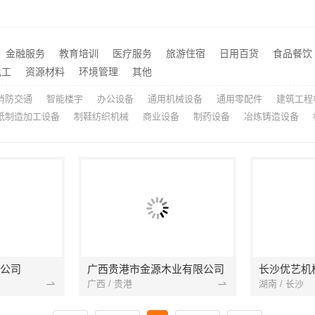
佛山顺德专业家装装饰就选佛山市雅居美家建筑装饰工程有限公司
推荐
院继续教育学院学院新闻今日信息
推荐
到一站式购物乐趣
推荐
金融服务
教育培训
医疗服务
旅游住宿
日用百货
食品餐饮
装修费用预算江西圣匠新型环保
推荐
电工
资源材料
环境管理
其他
消防交通
智能楼宇
办公设备
通用机械设备
通用零配件
建筑工程
纸制造加工设备
制鞋纺织机械
商业设备
制药设备
冶炼铸造设备
公司
广西贵港市金源木业有限公司
长沙优艺机
广西 / 贵港
湖南 / 长沙