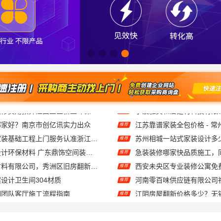
哪家好？南京市创亿讯实力出众
江苏靠谱家装全包价格 - 
推荐
畅销房子整装家装基础工程上门服务认准浙江乐享新材料有限公司
推荐
广东靠谱空间设计环保材料 广东鼎饰空间装饰工程有限公司
急装装修哪家快品质施工，
推荐
嘉兴锦居装饰材料有限公司，秀洲区旧房翻新室内设计哪家好
西安未央区专业装修公寓免
推荐
设计卫生间304材质
推荐
钢团队客厅施工流程指南
推荐
刻工艺，南山装饰更出众
欣果铺子饮料酒水味道非常
推荐
盒 有很高的辨识度
免费高端定制怎么做江苏东
推荐