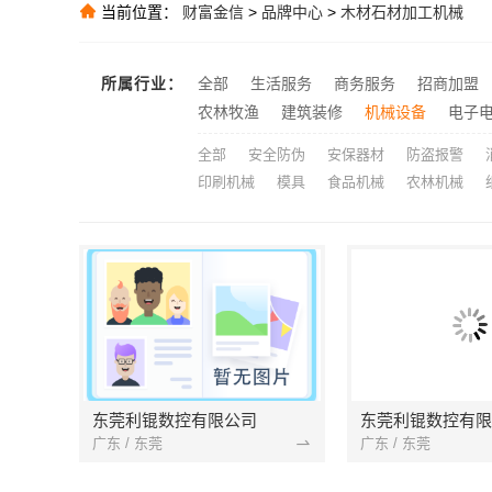
当前位置：
财富金信
>
品牌中心
>
木材石材加工机械
推荐
大连外国语学
推荐
欣果铺子 享受
推荐
所属行业：
全部
生活服务
商务服务
招商加盟
国内专业室内
推荐
农林牧渔
建筑装修
机械设备
电子
全部
安全防伪
安保器材
防盗报警
印刷机械
模具
食品机械
农林机械
东莞利锟数控有限公司
东莞利锟数控有限
广东 / 东莞
广东 / 东莞