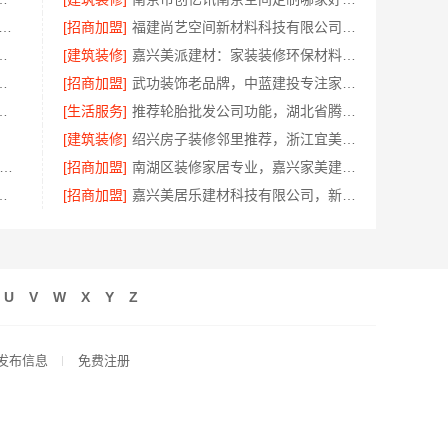
居装饰材料有限公司|桐乡市环保室内设计口碑之选
[招商加盟]
福建尚艺空间新材料科技有限公司二手房家庭装修口碑优选整体落地
透明，局部改造居室明细报价
[建筑装修]
嘉兴美派建材：家装装修环保材料靠谱商家
生产商本地江苏东钢金属科技有限公司
[招商加盟]
武功装饰老品牌，中蓝建投专注家装全包服务
匠心，华居不锈钢品味之选
[生活服务]
推荐轮胎批发公司功能，湖北省腾冠畅实业贸易有限公司全链路服务
[建筑装修]
绍兴房子装修邻里推荐，浙江宜美嘉装饰
奢高端重钢住宅本地维保-云南晟构建筑建材有限公司
[招商加盟]
南湖区装修家居专业，嘉兴家美建材科技推荐
房改造精匠饰家（广州）家居建材有限公司
[招商加盟]
嘉兴美居乐建材科技有限公司，新房装修预约上门
U
V
W
X
Y
Z
发布信息
免费注册