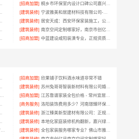
推荐嘉兴锦居装饰材料有限公司
[招商加盟]
桐乡市环保室内设计口碑公司嘉兴锦居装饰材料有限公司
买，浙江宜美嘉装饰为您把关
[建筑装修]
宁波雅美和居建材科技有限公司-老牌家装设计施工对接
公司巴南定制化现浇别墅，抗震防风
[建筑装修]
居安天成：西安环保家装施工，公寓自有施工队
房，浙江宜美嘉装饰工程欢迎咨询
[建筑装修]
南京空间定制哪家好，南京市创亿讯环保整装方案
落地——福建尚艺空间新材料科技有限公司
[招商加盟]
中蓝建设咸阳装潢专业，正规资质有保障
锡亿莱居装饰工程材料有限公司全流程品控
[招商加盟]
欣果铺子饮料酒水味道非常不错
为什么江苏东钢金属家居有限公司
[建筑装修]
苏州兔哥哥智装新材料有限公司婚房设计施工一体化
波雅美和居建材科技有限公司-余姚家装设计到店咨询
[招商加盟]
江苏靠谱家装全包价格 - 常州宜居佳装饰
品质施工，同城快装省心
[商务服务]
洛阳装饰费用多少？河南璟臻环保建材有限公司透明报价
工南通宏域全宅装饰建材有限公司
[建筑装修]
浙江臻美新型建材有限公司：正规装修质保学区房
格南通宏域全宅装饰建材有限公司预算
[建筑装修]
本地化家庭装修机构翻新，嘉兴绿色之家建材科技有限公司
濮阳装修推荐_河南璟臻环保建材有限公司本土深耕全流程一体化服务
[建筑装修]
全包家装服务哪家专业？佛山市雅居美家装饰源头工厂直供服务
，浙江宜美嘉本地服务口碑佳
[建筑装修]
南京市创亿讯南京空间定制哪家好，环保全包首选