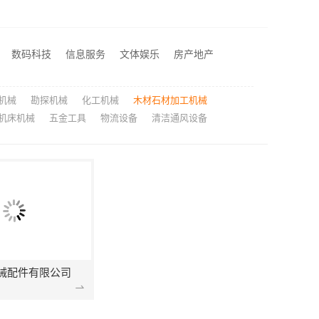
厨餐厅装饰工程新中式为什么江苏东钢金属家居有限公司
苏州兔哥哥智装新材料有限公司婚房设计施工一体化
江西装修原木风全包服务选江西尚宅尚品新型环保材料有限公司
数码科技
信息服务
文体娱乐
房产地产
宁波雅美和居建材科技有限公司-余姚家装设计到店咨询
机械
勘探机械
化工机械
木材石材加工机械
机床机械
五金工具
物流设备
清洁通风设备
械配件有限公司