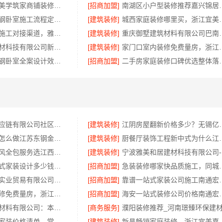
湖南本地装修美学筑家商铺装修一站式
[招商加盟]
南湖区小户型装修
句容慕新不锈钢卧室施工流程定制服务详解
[建筑装修]
城西家庭装修哪里
宁波镇海家装施工对接渠道，雅美和居一站式
[建筑装修]
重庆御墅建筑材料有限
嘉兴美居乐建材科技有限公司新房装修案例
[建筑装修]
家门口室内装修免费量
本地慕新不锈钢卧室全案设计效果图
[招商加盟]
二手房家庭装修口碑优选整体
河南零百味供应链有限公司社区整店输出量贩零食适配全场景
[建筑装修]
江阴房屋翻新价格多少？无
免费高端定制怎么做江苏东钢金属家居有限公司
[建筑装修]
厨餐厅装饰工程新中式
江西装修原木风全包服务选江西尚宅尚品新型环保材料有限公司
[建筑装修]
宁
苏州相城一站式家装设计多少钱拎包入住苏州百年豪庭新材料有限公司
[招商加盟]
急装装修哪家快
湖北省腾冠畅实业贸易有限公司：专业轮胎批发平台解决方案
[招商加盟]
靠谱一站式家装公司施
家门口室内装修免费量房，浙江宜美嘉装饰贴心服务
[招商加盟]
海安一站式装修公司价
重庆御墅建筑材料有限公司：本地别墅建造优惠活动抗震防风
[商务服务]
常州性价比高家装价格清单，常州宜居佳装饰工程有限公司为您透明报价
[建筑装修]
新昌畅销家庭装修