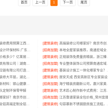
首页
上一页
1
下一页
尾页
国内专业室内装修费用预算江西圣匠新型环保
[建筑装修]
高端装修公司哪家
广东靠谱空间设计环保材料 广东鼎饰空间装饰工程有限公司
[招商加盟]
本地全屋家装推荐，
江阴房屋翻新价格多少？亿莱居装饰工程材料有限公司全流程品控
[建筑装修]
正规装饰免费量房精装，
湖南创益讯建筑有限公司｜湖南口碑好的装修环保材料推荐
[招商加盟]
专业整体装饰公司预算
河南零百味供应链有限公司打造零食硬折扣线上线下联动
[建筑装修]
基装设计施工一体化哪
百年米莱设计装修大平层，湖北百年米莱空间美学装饰材料有限公司匠心打造
[建筑装修]
居安
邯郸至臻全宅新材料：邯山健康设计引领绿色装修新风尚
[招商加盟]
海宁精装房翻新公司，
队定制环保零甲醛
[建筑装修]
艺术匠心制作新中式费
优质室内设计哪家好？南京市创亿讯口碑卓越
[招商加盟]
正规品牌顶派全铝高端定制全铝吊顶设计
[建筑装修]
句容慕新不锈钢厨房