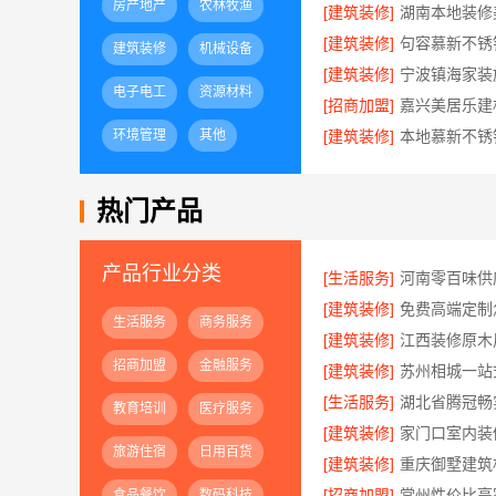
房产地产
农林牧渔
[建筑装修]
[建筑装修]
建筑装修
机械设备
[建筑装修]
电子电工
资源材料
[招商加盟]
环境管理
其他
[建筑装修]
热门产品
产品行业分类
[生活服务]
[建筑装修]
生活服务
商务服务
[建筑装修]
招商加盟
金融服务
[建筑装修]
[生活服务]
教育培训
医疗服务
[建筑装修]
旅游住宿
日用百货
[建筑装修]
[招商加盟]
食品餐饮
数码科技