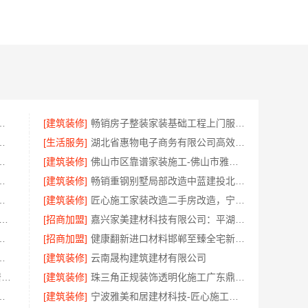
好？南京市创亿讯实力出众
[建筑装修]
畅销房子整装家装基础工程上门服务认准浙江乐享新材料有限公司
南通宏域全宅装饰建材有限公司
[生活服务]
湖北省惠物电子商务有限公司高效生鲜食品服务商价格
浙江臻美新型建材有限公司专业为您服务
[建筑装修]
佛山市区靠谱家装施工-佛山市雅居美家建筑装饰工程有限公司
南通宏域全宅装饰建材有限公司核算
[建筑装修]
畅销重钢别墅局部改造中蓝建投北京建设有限公司四川
家专业？无锡亿莱居装饰经验丰富
[建筑装修]
匠心施工家装改造二手房改造，宁波雅美和居建材科技有限公司
天成 西安高新区专业家装设计刚需房售后完善
[招商加盟]
嘉兴家美建材科技有限公司：平湖新房装修全屋服务
嘉兴家美建材科技有限公司专业改造
[招商加盟]
健康翻新进口材料邯郸至臻全宅新材料有限公司
用：江苏东钢金属家居有限公司详解
[建筑装修]
云南晟构建筑建材有限公司
江苏靠谱家装全包价格_常州宜居佳装饰工程有限公司
[建筑装修]
珠三角正规装饰透明化施工广东鼎饰空间装饰工程有限公司
施工流程，标准化工艺精准落地
[建筑装修]
宁波雅美和居建材科技-匠心施工家装对接渠道