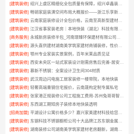
[建筑装修]
绍兴上虞区精细化全包质量有保障，绍兴卓鑫装饰材料有限公司放心之选
[建筑装修]
畅销家庭装潢空间布局大概报价——浙江乐享新材料有限公司
[建筑装修]
云南家庭装修设计全包价格，云南至高新型建材有限公司
[建筑装修]
江汉省事家装老房｜本地快装（湖北）科技有限公司老房翻新快速交付服务
[商务服务]
永城新房装修半包_河南璟臻环保建材有限公司透明无增项
[建筑装修]
源头直供建材湖南美学筑家建材商铺装修，性价比之选
[建筑装修]
鄂州专业家装实景案例，百年米莱品质见证
[建筑装修]
西安未央区一站式家装设计刚需房售后完善-居安天成（西安）建筑工程有限责任公司
[建筑装修]
慕新不锈钢：全案设计卫生间304材质
[建筑装修]
武汉周边闪电施工居家装修一楼带院，本地快装
[建筑装修]
轻奢高端重钢住宅报价，云南晟构定制专属私宅
[建筑装修]
张家港正规装修公司工程施工费用-苏州兔哥哥智装新材料
[建筑装修]
东西湖工期短房子装修本地快装透明
[招商加盟]
平湖设计公寓价格多少？嘉兴家美建材科技给您实惠方案
[建筑装修]
东钢科技不锈钢橱柜公司十大品牌江苏东钢金属科技
[建筑装修]
湖南装修公司湖南美学筑家建材老房翻新，湖南美学筑家建材焕新您的家