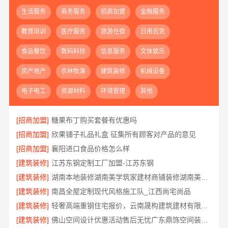
生活服务
商务服务
招商加盟
金融服务
教育培训
医疗服务
旅游住宿
日用百货
食品餐饮
数码科技
信息服务
文体娱乐
房产地产
农林牧渔
建筑装修
机械设备
电子电工
资源材料
环境管理
其他
[招商加盟]
糖果布丁购买套餐有优惠吗
[招商加盟]
欣果铺子礼品礼盒 征集所有顾客对产品的意见
[招商加盟]
襄阳进口食品价格怎么样
[建筑装修]
江苏东钢定制工厂加盟-江苏东钢
[建筑装修]
湖南本地装修湖南美学筑家建材商铺装修湖南美学筑家
[建筑装修]
南昌全屋定制现代风格施工队_江西尚宅尚品
[建筑装修]
轻奢高端重钢住宅报价，云南晟构建筑建材有限公司
[建筑装修]
佛山空间设计优惠活动售后无忧广东鼎饰空间装饰工程有限公司