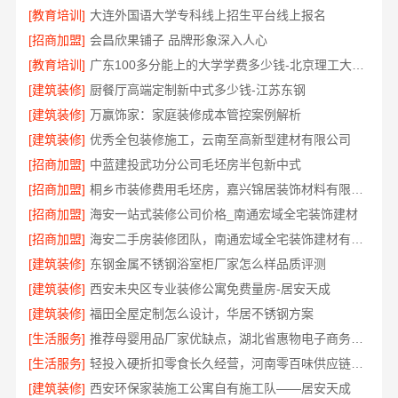
[教育培训]
大连外国语大学专科线上招生平台线上报名
[招商加盟]
会昌欣果铺子 品牌形象深入人心
[教育培训]
广东100多分能上的大学学费多少钱-北京理工大学珠海学院继教院
[建筑装修]
厨餐厅高端定制新中式多少钱-江苏东钢
[建筑装修]
万赢饰家：家庭装修成本管控案例解析
[建筑装修]
优秀全包装修施工，云南至高新型建材有限公司
[招商加盟]
中蓝建投武功分公司毛坯房半包新中式
[招商加盟]
桐乡市装修费用毛坯房，嘉兴锦居装饰材料有限公司
[招商加盟]
海安一站式装修公司价格_南通宏域全宅装饰建材
[招商加盟]
海安二手房装修团队，南通宏域全宅装饰建材有限公司
[建筑装修]
东钢金属不锈钢浴室柜厂家怎么样品质评测
[建筑装修]
西安未央区专业装修公寓免费量房-居安天成
[建筑装修]
福田全屋定制怎么设计，华居不锈钢方案
[生活服务]
推荐母婴用品厂家优缺点，湖北省惠物电子商务有限公司甄选
[生活服务]
轻投入硬折扣零食长久经营，河南零百味供应链有限公司打造持久收益
[建筑装修]
西安环保家装施工公寓自有施工队——居安天成