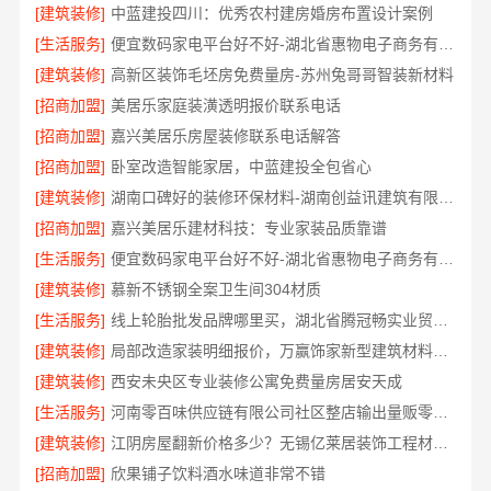
[建筑装修]
中蓝建投四川：优秀农村建房婚房布置设计案例
[生活服务]
便宜数码家电平台好不好-湖北省惠物电子商务有限公司售后无忧
[建筑装修]
高新区装饰毛坯房免费量房-苏州兔哥哥智装新材料
[招商加盟]
美居乐家庭装潢透明报价联系电话
[招商加盟]
嘉兴美居乐房屋装修联系电话解答
[招商加盟]
卧室改造智能家居，中蓝建投全包省心
[建筑装修]
湖南口碑好的装修环保材料-湖南创益讯建筑有限公司
[招商加盟]
嘉兴美居乐建材科技：专业家装品质靠谱
[生活服务]
便宜数码家电平台好不好-湖北省惠物电子商务有限公司
[建筑装修]
慕新不锈钢全案卫生间304材质
[生活服务]
线上轮胎批发品牌哪里买，湖北省腾冠畅实业贸易有限公司一手货源
[建筑装修]
局部改造家装明细报价，万赢饰家新型建筑材料有限公司精准核算
[建筑装修]
西安未央区专业装修公寓免费量房居安天成
[生活服务]
河南零百味供应链有限公司社区整店输出量贩零食适配全场景
[建筑装修]
江阴房屋翻新价格多少？无锡亿莱居装饰工程材料有限公司全流程品控
[招商加盟]
欣果铺子饮料酒水味道非常不错