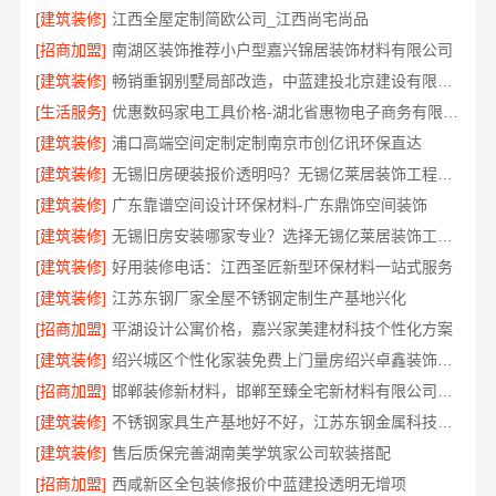
[建筑装修]
江西全屋定制简欧公司_江西尚宅尚品
[招商加盟]
南湖区装饰推荐小户型嘉兴锦居装饰材料有限公司
[建筑装修]
畅销重钢别墅局部改造，中蓝建投北京建设有限公司四川助力焕新
[生活服务]
优惠数码家电工具价格-湖北省惠物电子商务有限公司福利
[建筑装修]
浦口高端空间定制定制南京市创亿讯环保直达
[建筑装修]
无锡旧房硬装报价透明吗？无锡亿莱居装饰工程材料有限公司标准流程
[建筑装修]
广东靠谱空间设计环保材料-广东鼎饰空间装饰
[建筑装修]
无锡旧房安装哪家专业？选择无锡亿莱居装饰工程材料有限公司
[建筑装修]
好用装修电话：江西圣匠新型环保材料一站式服务
[建筑装修]
江苏东钢厂家全屋不锈钢定制生产基地兴化
[招商加盟]
平湖设计公寓价格，嘉兴家美建材科技个性化方案
[建筑装修]
绍兴城区个性化家装免费上门量房绍兴卓鑫装饰材料有限公司
[招商加盟]
邯郸装修新材料，邯郸至臻全宅新材料有限公司重新定义品质
[建筑装修]
不锈钢家具生产基地好不好，江苏东钢金属科技有限公司
[建筑装修]
售后质保完善湖南美学筑家公司软装搭配
[招商加盟]
西咸新区全包装修报价中蓝建投透明无增项