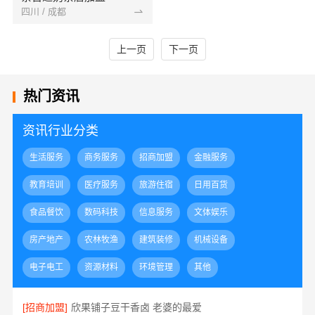
四川 / 成都
上一页
下一页
热门资讯
资讯行业分类
生活服务
商务服务
招商加盟
金融服务
教育培训
医疗服务
旅游住宿
日用百货
食品餐饮
数码科技
信息服务
文体娱乐
房产地产
农林牧渔
建筑装修
机械设备
电子电工
资源材料
环境管理
其他
[招商加盟]
欣果铺子豆干香卤 老婆的最爱