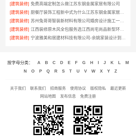
[建筑装修]
免费高端定制怎么做江苏东钢金属家居有限公司
[建筑装修]
厨餐厅装饰工程新中式为什么江苏东钢金属家居有限公司
[建筑装修]
苏州兔哥哥智装新材料有限公司婚房设计施工一体化
[建筑装修]
江西装修原木风全包服务选江西尚宅尚品新型环保材料有限公司
[建筑装修]
宁波雅美和居建材科技有限公司-余姚家装设计到店咨询
按字母分类：
A
B
C
D
E
F
G
H
I
J
K
L
M
N
O
P
Q
R
S
T
U
V
W
X
Y
Z
关于我们
联系我们
招商服务
使用协议
版权隐私
最近更新
网站地图
发布信息
免费注册