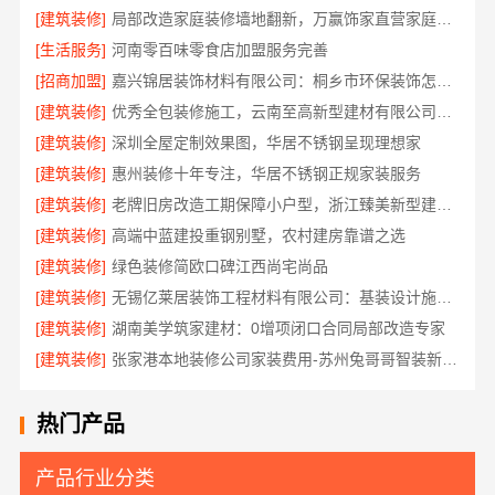
[建筑装修]
局部改造家庭装修墙地翻新，万赢饰家直营家庭装修成本管控
[生活服务]
河南零百味零食店加盟服务完善
[招商加盟]
嘉兴锦居装饰材料有限公司：桐乡市环保装饰怎么样
[建筑装修]
优秀全包装修施工，云南至高新型建材有限公司品质保证
[建筑装修]
深圳全屋定制效果图，华居不锈钢呈现理想家
[建筑装修]
惠州装修十年专注，华居不锈钢正规家装服务
[建筑装修]
老牌旧房改造工期保障小户型，浙江臻美新型建材有限公司高效
[建筑装修]
高端中蓝建投重钢别墅，农村建房靠谱之选
[建筑装修]
绿色装修简欧口碑江西尚宅尚品
[建筑装修]
无锡亿莱居装饰工程材料有限公司：基装设计施工一体化哪家专业
[建筑装修]
湖南美学筑家建材：0增项闭口合同局部改造专家
[建筑装修]
张家港本地装修公司家装费用-苏州兔哥哥智装新材料有限公司全包
热门产品
产品行业分类