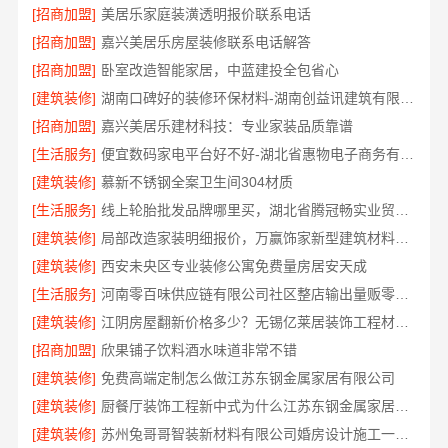
[招商加盟]
美居乐家庭装潢透明报价联系电话
[招商加盟]
嘉兴美居乐房屋装修联系电话解答
[招商加盟]
卧室改造智能家居，中蓝建投全包省心
[建筑装修]
湖南口碑好的装修环保材料-湖南创益讯建筑有限公司
[招商加盟]
嘉兴美居乐建材科技：专业家装品质靠谱
[生活服务]
便宜数码家电平台好不好-湖北省惠物电子商务有限公司
[建筑装修]
慕新不锈钢全案卫生间304材质
[生活服务]
线上轮胎批发品牌哪里买，湖北省腾冠畅实业贸易有限公司一手货源
[建筑装修]
局部改造家装明细报价，万赢饰家新型建筑材料有限公司精准核算
[建筑装修]
西安未央区专业装修公寓免费量房居安天成
[生活服务]
河南零百味供应链有限公司社区整店输出量贩零食适配全场景
[建筑装修]
江阴房屋翻新价格多少？无锡亿莱居装饰工程材料有限公司全流程品控
[招商加盟]
欣果铺子饮料酒水味道非常不错
[建筑装修]
免费高端定制怎么做江苏东钢金属家居有限公司
[建筑装修]
厨餐厅装饰工程新中式为什么江苏东钢金属家居有限公司
[建筑装修]
苏州兔哥哥智装新材料有限公司婚房设计施工一体化