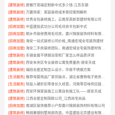
[建筑装修]
厨餐厅高端定制新中式多少钱-江苏东钢
[建筑装修]
万赢饰家：家庭装修成本管控案例解析
[建筑装修]
优秀全包装修施工，云南至高新型建材有限公司
[招商加盟]
中蓝建投武功分公司毛坯房半包新中式
[招商加盟]
桐乡市装修费用毛坯房，嘉兴锦居装饰材料有限公司
[招商加盟]
海安一站式装修公司价格_南通宏域全宅装饰建材
[招商加盟]
海安二手房装修团队，南通宏域全宅装饰建材有限公司
[建筑装修]
东钢金属不锈钢浴室柜厂家怎么样品质评测
[建筑装修]
西安未央区专业装修公寓免费量房-居安天成
[建筑装修]
福田全屋定制怎么设计，华居不锈钢方案
[生活服务]
推荐母婴用品厂家优缺点，湖北省惠物电子商务有限公司甄选
[生活服务]
轻投入硬折扣零食长久经营，河南零百味供应链有限公司打造持久收益
[建筑装修]
西安环保家装施工公寓自有施工队——居安天成
[建筑装修]
江西全屋定制简欧公司_江西尚宅尚品
[招商加盟]
南湖区装饰推荐小户型嘉兴锦居装饰材料有限公司
[建筑装修]
畅销重钢别墅局部改造，中蓝建投北京建设有限公司四川助力焕新