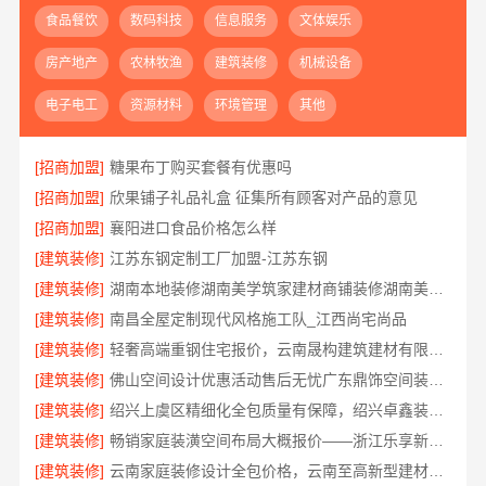
食品餐饮
数码科技
信息服务
文体娱乐
房产地产
农林牧渔
建筑装修
机械设备
电子电工
资源材料
环境管理
其他
[招商加盟]
糖果布丁购买套餐有优惠吗
[招商加盟]
欣果铺子礼品礼盒 征集所有顾客对产品的意见
[招商加盟]
襄阳进口食品价格怎么样
[建筑装修]
江苏东钢定制工厂加盟-江苏东钢
[建筑装修]
湖南本地装修湖南美学筑家建材商铺装修湖南美学筑家
[建筑装修]
南昌全屋定制现代风格施工队_江西尚宅尚品
[建筑装修]
轻奢高端重钢住宅报价，云南晟构建筑建材有限公司
[建筑装修]
佛山空间设计优惠活动售后无忧广东鼎饰空间装饰工程有限公司
[建筑装修]
绍兴上虞区精细化全包质量有保障，绍兴卓鑫装饰材料有限公司放心之选
[建筑装修]
畅销家庭装潢空间布局大概报价——浙江乐享新材料有限公司
[建筑装修]
云南家庭装修设计全包价格，云南至高新型建材有限公司