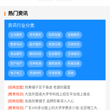
热门资讯
资讯行业分类
生活服务
商务服务
招商加盟
金融服务
教育培训
医疗服务
旅游住宿
日用百货
食品餐饮
数码科技
信息服务
文体娱乐
房产地产
农林牧渔
建筑装修
机械设备
电子电工
资源材料
环境管理
其他
[招商加盟]
欣果铺子豆干香卤 老婆的最爱
[教育培训]
大连外国语大学专科线上招生平台线上报名
[招商加盟]
会昌欣果铺子 品牌形象深入人心
[教育培训]
广东100多分能上的大学学费多少钱-北京理工大学珠海学院继教院