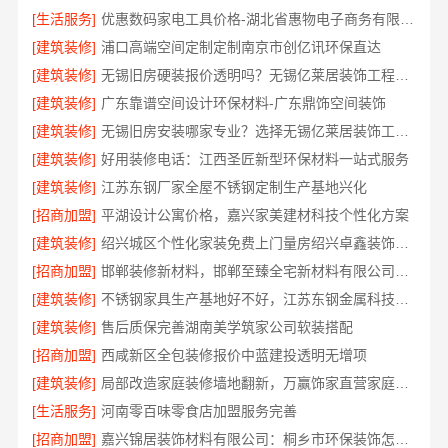
[生活服务]
优惠数码家电工具价格-湖北省惠物电子商务有限公司福利
[建筑装修]
浦口高端空间定制定制南京市创亿讯环保直达
[建筑装修]
无锡旧房硬装报价透明吗？无锡亿莱居装饰工程材料有限公司标准流程
[建筑装修]
广东靠谱空间设计环保材料-广东鼎饰空间装饰
[建筑装修]
无锡旧房安装哪家专业？选择无锡亿莱居装饰工程材料有限公司
[建筑装修]
好用装修电话：江西圣匠新型环保材料一站式服务
[建筑装修]
江苏东钢厂家全屋不锈钢定制生产基地兴化
[招商加盟]
平湖设计公寓价格，嘉兴家美建材科技个性化方案
[建筑装修]
绍兴城区个性化家装免费上门量房绍兴卓鑫装饰材料有限公司
[招商加盟]
邯郸装修新材料，邯郸至臻全宅新材料有限公司重新定义品质
[建筑装修]
不锈钢家具生产基地好不好，江苏东钢金属科技有限公司
[建筑装修]
售后质保完善湖南美学筑家公司软装搭配
[招商加盟]
西咸新区全包装修报价中蓝建投透明无增项
[建筑装修]
局部改造家庭装修墙地翻新，万赢饰家直营家庭装修成本管控
[生活服务]
河南零百味零食店加盟服务完善
[招商加盟]
嘉兴锦居装饰材料有限公司：桐乡市环保装饰怎么样