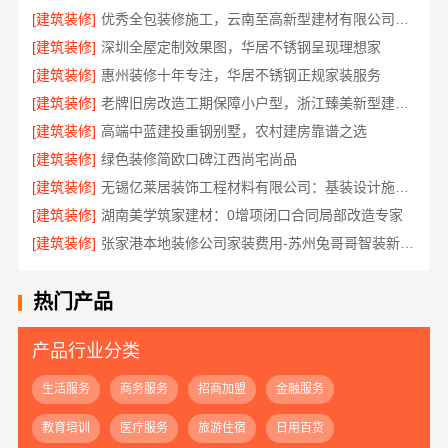
[建筑装修]
优秀全包装修施工，云南至高新型建材有限公司品质保证
[建筑装修]
深圳全屋定制效果图，华居不锈钢呈现理想家
[建筑装修]
惠州装修十年专注，华居不锈钢正规家装服务
[建筑装修]
老牌旧房改造工期保障小户型，浙江臻美新型建材有限公司高效
[建筑装修]
高端中蓝建投重钢别墅，农村建房靠谱之选
[建筑装修]
绿色装修简欧口碑江西尚宅尚品
[建筑装修]
无锡亿莱居装饰工程材料有限公司：基装设计施工一体化哪家专业
[建筑装修]
湖南美学筑家建材：0增项闭口合同局部改造专家
[建筑装修]
张家港本地装修公司家装费用-苏州兔哥哥智装新材料有限公司全包
热门产品
产品行业分类
生活服务
商务服务
招商加盟
金融服务
教育培训
医疗服务
旅游住宿
日用百货