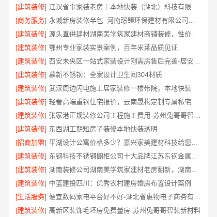
[建筑装修]
江汉省事家装老房｜本地快装（湖北）科技有限公司老房翻新快速交付服务
[商务服务]
永城新房装修半包_河南璟臻环保建材有限公司透明无增项
[建筑装修]
源头直供建材湖南美学筑家建材商铺装修，性价比之选
[建筑装修]
鄂州专业家装实景案例，百年米莱品质见证
[建筑装修]
西安未央区一站式家装设计刚需房售后完善-居安天成（西安）建筑工程有限责任公司
[建筑装修]
慕新不锈钢：全案设计卫生间304材质
[建筑装修]
武汉周边闪电施工居家装修一楼带院，本地快装
[建筑装修]
轻奢高端重钢住宅报价，云南晟构定制专属私宅
[建筑装修]
张家港正规装修公司工程施工费用-苏州兔哥哥智装新材料
[建筑装修]
东西湖工期短房子装修本地快装透明
[招商加盟]
平湖设计公寓价格多少？嘉兴家美建材科技给您实惠方案
[建筑装修]
东钢科技不锈钢橱柜公司十大品牌江苏东钢金属科技
[建筑装修]
湖南装修公司湖南美学筑家建材老房翻新，湖南美学筑家建材焕新您的家
[建筑装修]
中蓝建投四川：优秀农村建房婚房布置设计案例
[生活服务]
便宜数码家电平台好不好-湖北省惠物电子商务有限公司售后无忧
[建筑装修]
高新区装饰毛坯房免费量房-苏州兔哥哥智装新材料