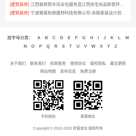
[建筑装修]
江西装修原木风全包服务选江西尚宅尚品新型环保材料有限公司
[建筑装修]
宁波雅美和居建材科技有限公司-余姚家装设计到店咨询
按字母分类：
A
B
C
D
E
F
G
H
I
J
K
L
M
N
O
P
Q
R
S
T
U
V
W
X
Y
Z
关于我们
联系我们
招商服务
使用协议
版权隐私
最近更新
网站地图
发布信息
免费注册
手机网站
客服微信
Copyright © 2010-2020 财富金信 版权所有