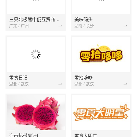
三只北极熊中俄互贸商品馆
美味码头
广东 / 广州
湖南 / 长沙
零食日记
零拾哆哆
湖北 / 武汉
湖北 / 武汉
海南热带果汁厂
零食大明星