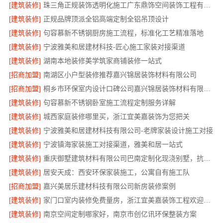
[建筑装修]
珠三角正规装饰透明化施工广东鼎饰空间装饰工程有限公司
[建筑装修]
正规品牌顶派全铝高端定制全铝吊顶设计
[建筑装修]
句容慕新不锈钢厨房施工流程，标准化工艺精准落地
[建筑装修]
宁波雅美和居建材科技-匠心施工家装对接渠道
[建筑装修]
湖南本地装修美学筑家商铺装修一站式
[招商加盟]
南湖区小户型装修推荐嘉兴锦居装饰材料有限公司
[招商加盟]
桐乡市环保室内设计口碑公司嘉兴锦居装饰材料有限公司
[建筑装修]
句容慕新不锈钢卧室施工流程定制服务详解
[建筑装修]
城西家庭装修哪里买，浙江宜美嘉装饰为您把关
[建筑装修]
宁波雅美和居建材科技有限公司-老牌家装设计施工对接
[建筑装修]
宁波镇海家装施工对接渠道，雅美和居一站式
[建筑装修]
重庆御墅建筑材料有限公司巴南定制化现浇别墅，抗震防风
[建筑装修]
居安天成：西安环保家装施工，公寓自有施工队
[招商加盟]
嘉兴美居乐建材科技有限公司新房装修案例
[建筑装修]
家门口室内装修免费量房，浙江宜美嘉装饰工程欢迎咨询
[建筑装修]
南京空间定制哪家好，南京市创亿讯环保整装方案