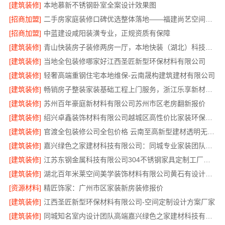
[建筑装修]
本地慕新不锈钢卧室全案设计效果图
[招商加盟]
二手房家庭装修口碑优选整体落地——福建尚艺空间新材料科技有限公司
[招商加盟]
中蓝建设咸阳装潢专业，正规资质有保障
[建筑装修]
青山快装房子装修两房一厅，本地快装（湖北）科技有限公司一站式装修托管，省心省力
[建筑装修]
当地全包装修哪家好江西圣匠新型环保材料有限公司
[建筑装修]
轻奢高端重钢住宅本地维保-云南晟构建筑建材有限公司
[建筑装修]
畅销房子整装家装基础工程上门服务，浙江乐享新材料有限公司
[建筑装修]
苏州百年豪庭新材料有限公司苏州市区老房翻新报价
[建筑装修]
绍兴卓鑫装饰材料有限公司越城区高性价比家装环保材料
[建筑装修]
官渡全包装修公司全包价格 云南至高新型建材透明无增项
[建筑装修]
嘉兴绿色之家建材科技有限公司：同城专业家装团队环保
[建筑装修]
江苏东钢金属科技有限公司304不锈钢家具定制工厂怎么样
[建筑装修]
湖北百年米莱空间美学装饰材料有限公司黄石有设计感实景案例
[资源材料]
精匠饰家：广州市区家装新房装修报价
[建筑装修]
江西圣匠新型环保材料有限公司-空间定制设计方案厂家
[建筑装修]
同城知名室内设计团队高端嘉兴绿色之家建材科技有限公司