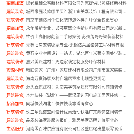
[招商加盟]
邯郸至臻全宅新材料有限公司为您提供邯郸装修新材料
[建筑装修]
城西家庭装修哪里买？浙江宜美嘉装饰工程有限公司帮您省心选材
[建筑装修]
南京市创亿讯个性化装饰怎么样？环保全包更省心
[招商加盟]
永年焕新专业，邯郸至臻全宅新材料有限公司定义新一代家装体验
[建筑装修]
性价比高旧房翻新二手房案例-苏州兔哥哥智装新材料有限公司
[建筑装修]
无锡旧房安装哪家专业-无锡亿莱居装饰工程材料有限公司
[建筑装修]
黄石专业空间设计一站式，湖北百年米莱空间美学装饰材料有限公司
[建筑装修]
嘉兴美派建材：周边家装定制服务环保材料
[资源材料]
精匠饰家（广州）家居建材有限公司广州市区家装装修新房报价
[建筑装修]
海南万赢饰家乡村自建居室水电规整更规范
[建筑装修]
源头直供建材：湖南美学筑家建材有限公司商铺装修
[建筑装修]
本地快装（湖北）——武汉周边闪电施工居家装修一楼带院
[招商加盟]
同城快装湖北：快住快装靠谱吗省心
[建筑装修]
珠三角靠谱空间设计优惠活动认准广东鼎饰空间装饰工程有限公司
[建筑装修]
品质装饰家装服务报价，雅居美家透明计价更省心
[生活服务]
河南零百味供应链有限公司社区整店输出量贩零食适配全场景