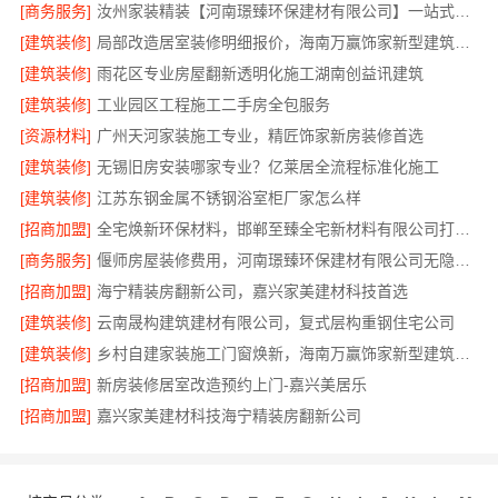
[商务服务]
汝州家装精装【河南璟臻环保建材有限公司】一站式整体装修服务
[建筑装修]
局部改造居室装修明细报价，海南万赢饰家新型建筑材料有限公司
[建筑装修]
雨花区专业房屋翻新透明化施工湖南创益讯建筑
[建筑装修]
工业园区工程施工二手房全包服务
[资源材料]
广州天河家装施工专业，精匠饰家新房装修首选
[建筑装修]
无锡旧房安装哪家专业？亿莱居全流程标准化施工
[建筑装修]
江苏东钢金属不锈钢浴室柜厂家怎么样
[招商加盟]
全宅焕新环保材料，邯郸至臻全宅新材料有限公司打造零醛居所
[商务服务]
偃师房屋装修费用，河南璟臻环保建材有限公司无隐形消费透明
[招商加盟]
海宁精装房翻新公司，嘉兴家美建材科技首选
[建筑装修]
云南晟构建筑建材有限公司，复式层构重钢住宅公司
[建筑装修]
乡村自建家装施工门窗焕新，海南万赢饰家新型建筑材料有限公司
[招商加盟]
新房装修居室改造预约上门-嘉兴美居乐
[招商加盟]
嘉兴家美建材科技海宁精装房翻新公司