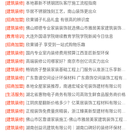
[建筑装修]
本地慕新不锈钢团队客厅施工流程指南
[建筑装修]
华居不锈钢蚀刻工艺，南山装饰更出众
[招商加盟]
欣果铺子礼品礼盒 有很高的辨识度
[建筑装修]
佛山顺德专业家装装饰就选佛山市雅居美家建筑装饰工程有限公司
[教育培训]
大连外国语学院继续教育学院学院新闻今日信息
[招商加盟]
欣果铺子 享受到一站式购物乐趣
[建筑装修]
国内专业室内装修费用预算江西圣匠新型环保
[建筑装修]
高端装修公司哪家好？南京市创亿讯实力出众
[建筑装修]
畅销房子整装家装基础工程上门服务认准浙江乐享新材料有限公司
[建筑装修]
广东靠谱空间设计环保材料 广东鼎饰空间装饰工程有限公司
[招商加盟]
本地全屋家装推荐，南通宏域全宅装饰建材有限公司
[生活服务]
湖北省惠物电子商务有限公司高效生鲜食品服务商价格
[建筑装修]
江阴房屋翻新价格多少？亿莱居装饰工程材料有限公司全流程品控
[建筑装修]
正规装饰免费量房精装，浙江臻美新型建材有限公司专业为您服务
[建筑装修]
佛山市区靠谱家装施工-佛山市雅居美家建筑装饰工程有限公司
[建筑装修]
湖南创益讯建筑有限公司｜湖南口碑好的装修环保材料推荐