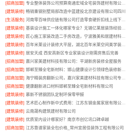
[招商加盟]
专业整体装饰公司预算南通宏域全宅装饰建材有限公司核算
[建筑装修]
畅销重钢别墅局部改造中蓝建投北京建设有限公司四川
[生活服务]
河南零百味供应链有限公司打造零食硬折扣线上线下联动
[建筑装修]
基装设计施工一体化哪家专业？无锡亿莱居装饰经验丰富
[建筑装修]
匠心施工家装改造二手房改造，宁波雅美和居建材科技有限公司
[建筑装修]
百年米莱设计装修大平层，湖北百年米莱空间美学装饰材料有限公司匠心打造
[建筑装修]
居安天成 西安高新区专业家装设计刚需房售后完善
[招商加盟]
嘉兴家美建材科技有限公司：平湖新房装修全屋服务
[招商加盟]
邯郸至臻全宅新材料：邯山健康设计引领绿色装修新风尚
[招商加盟]
海宁精装房翻新公司，嘉兴家美建材科技有限公司专业改造
[招商加盟]
健康翻新进口材料邯郸至臻全宅新材料有限公司
[建筑装修]
慕新不锈钢团队定制环保零甲醛
[建筑装修]
艺术匠心制作新中式费用：江苏东钢金属家居有限公司详解
[建筑装修]
云南晟构建筑建材有限公司
[建筑装修]
优质室内设计哪家好？南京市创亿讯口碑卓越
[招商加盟]
江苏靠谱家装全包价格_常州宜居佳装饰工程有限公司