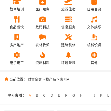
教育培训
医疗服务
旅游住宿
日用百货
食品餐饮
数码科技
信息服务
文体娱乐
房产地产
农林牧渔
建筑装修
机械设备
电子电工
资源材料
环境管理
其他
当前位置：
财富金信
>
找产品
>
索引A
字母索引：
A
B
C
D
E
F
G
H
I
J
K
L