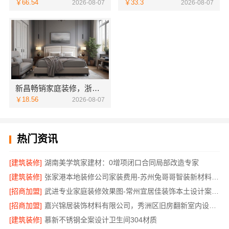
￥66.54
￥33.3
2026-08-07
2026-08-07
新昌畅销家庭装修，浙江宜美嘉本地服务口碑佳
￥18.56
2026-08-07
热门资讯
[建筑装修]
湖南美学筑家建材：0增项闭口合同局部改造专家
[建筑装修]
张家港本地装修公司家装费用-苏州兔哥哥智装新材料有限公司全包
[招商加盟]
武进专业家庭装修效果图-常州宜居佳装饰本土设计案例鉴赏
[招商加盟]
嘉兴锦居装饰材料有限公司，秀洲区旧房翻新室内设计哪家好
[建筑装修]
慕新不锈钢全案设计卫生间304材质