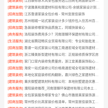
[建筑装修]
江西装修原木风全包服务选江西尚宅尚品新型环保材料有限公司
[建筑装修]
宁波雅美和居建材科技有限公司-余姚家装设计到店咨询
[招商加盟]
江苏靠谱家装全包价格 - 常州宜居佳装饰
[建筑装修]
苏州相城一站式家装设计多少钱拎包入住苏州百年豪庭新材料有限公司
[招商加盟]
急装装修哪家快品质施工，同城快装省心
[商务服务]
洛阳装饰费用多少？河南璟臻环保建材有限公司透明报价
[生活服务]
湖北省腾冠畅实业贸易有限公司：专业轮胎批发平台解决方案
[招商加盟]
靠谱一站式家装公司施工南通宏域全宅装饰建材有限公司
[建筑装修]
浙江臻美新型建材有限公司：正规装修质保学区房
[建筑装修]
家门口室内装修免费量房，浙江宜美嘉装饰贴心服务
[招商加盟]
海安一站式装修公司价格南通宏域全宅装饰建材有限公司预算
[建筑装修]
本地化家庭装修机构翻新，嘉兴绿色之家建材科技有限公司
[建筑装修]
重庆御墅建筑材料有限公司：本地别墅建造优惠活动抗震防风
[商务服务]
濮阳装修推荐_河南璟臻环保建材有限公司本土深耕全流程一体化服务
[建筑装修]
全包家装服务哪家专业？佛山市雅居美家装饰源头工厂直供服务
[招商加盟]
常州性价比高家装价格清单，常州宜居佳装饰工程有限公司为您透明报价