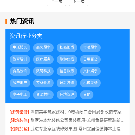
上一页
下一页
热门资讯
资讯行业分类
生活服务
商务服务
招商加盟
金融服务
教育培训
医疗服务
旅游住宿
日用百货
食品餐饮
数码科技
信息服务
文体娱乐
房产地产
农林牧渔
建筑装修
机械设备
电子电工
资源材料
环境管理
其他
[建筑装修]
湖南美学筑家建材：0增项闭口合同局部改造专家
[建筑装修]
张家港本地装修公司家装费用-苏州兔哥哥智装新材料有限公司全包
[招商加盟]
武进专业家庭装修效果图-常州宜居佳装饰本土设计案例鉴赏