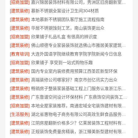
[招商加盟]
嘉兴锦居装饰材料有限公司，秀洲区旧房翻新室内设计哪家好
[建筑装修]
慕新不锈钢全案设计卫生间304材质
[建筑装修]
本地慕新不锈钢团队客厅施工流程指南
[建筑装修]
华居不锈钢蚀刻工艺，南山装饰更出众
[招商加盟]
欣果铺子礼品礼盒 有很高的辨识度
[建筑装修]
佛山顺德专业家装装饰就选佛山市雅居美家建筑装饰工程有限公司
[教育培训]
大连外国语学院继续教育学院学院新闻今日信息
[招商加盟]
欣果铺子 享受到一站式购物乐趣
[建筑装修]
国内专业室内装修费用预算江西圣匠新型环保
[建筑装修]
高端装修公司哪家好？南京市创亿讯实力出众
[建筑装修]
畅销房子整装家装基础工程上门服务认准浙江乐享新材料有限公司
[建筑装修]
广东靠谱空间设计环保材料 广东鼎饰空间装饰工程有限公司
[招商加盟]
本地全屋家装推荐，南通宏域全宅装饰建材有限公司
[生活服务]
湖北省惠物电子商务有限公司高效生鲜食品服务商价格
[建筑装修]
江阴房屋翻新价格多少？亿莱居装饰工程材料有限公司全流程品控
[建筑装修]
正规装饰免费量房精装，浙江臻美新型建材有限公司专业为您服务