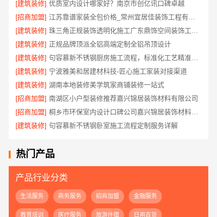
[建筑装修]
优质室内设计哪家好？南京市创亿讯口碑卓越
[招商加盟]
江苏靠谱家装全包价格_常州宜居佳装饰工程有限公司
[建筑装修]
珠三角正规装饰透明化施工广东鼎饰空间装饰工程有限公司
[建筑装修]
正规品牌顶派全铝高端定制全铝吊顶设计
[建筑装修]
句容慕新不锈钢厨房施工流程，标准化工艺精准落地
[建筑装修]
宁波雅美和居建材科技-匠心施工家装对接渠道
[建筑装修]
湖南本地装修美学筑家商铺装修一站式
[招商加盟]
南湖区小户型装修推荐嘉兴锦居装饰材料有限公司
[招商加盟]
桐乡市环保室内设计口碑公司嘉兴锦居装饰材料有限公司
[建筑装修]
句容慕新不锈钢卧室施工流程定制服务详解
热门产品
产品行业分类
生活服务
商务服务
招商加盟
金融服务
教育培训
医疗服务
旅游住宿
日用百货