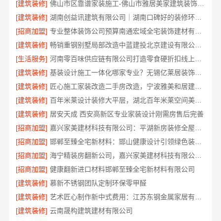
[建筑装修]
佛山市区靠谱家装施工-佛山市雅居美家建筑装饰工程有限公司
[建筑装修]
湖南创益讯建筑有限公司｜湖南口碑好的装修环保材料推荐
[招商加盟]
专业整体装饰公司预算南通宏域全宅装饰建材有限公司核算
[建筑装修]
畅销重钢别墅局部改造中蓝建投北京建设有限公司四川
[生活服务]
河南零百味供应链有限公司打造零食硬折扣线上线下联动
[建筑装修]
基装设计施工一体化哪家专业？无锡亿莱居装饰经验丰富
[建筑装修]
匠心施工家装改造二手房改造，宁波雅美和居建材科技有限公司
[建筑装修]
百年米莱设计装修大平层，湖北百年米莱空间美学装饰材料有限公司匠心打造
[建筑装修]
居安天成 西安高新区专业家装设计刚需房售后完善
[招商加盟]
嘉兴家美建材科技有限公司：平湖新房装修全屋服务
[招商加盟]
邯郸至臻全宅新材料：邯山健康设计引领绿色装修新风尚
[招商加盟]
海宁精装房翻新公司，嘉兴家美建材科技有限公司专业改造
[招商加盟]
健康翻新进口材料邯郸至臻全宅新材料有限公司
[建筑装修]
慕新不锈钢团队定制环保零甲醛
[建筑装修]
艺术匠心制作新中式费用：江苏东钢金属家居有限公司详解
[建筑装修]
云南晟构建筑建材有限公司