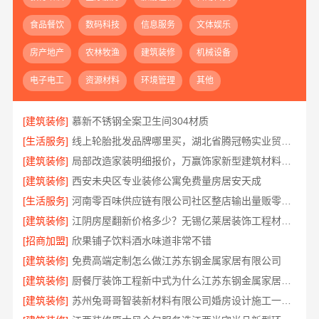
食品餐饮
数码科技
信息服务
文体娱乐
房产地产
农林牧渔
建筑装修
机械设备
电子电工
资源材料
环境管理
其他
[建筑装修]
慕新不锈钢全案卫生间304材质
[生活服务]
线上轮胎批发品牌哪里买，湖北省腾冠畅实业贸易有限公司一手货源
[建筑装修]
局部改造家装明细报价，万赢饰家新型建筑材料有限公司精准核算
[建筑装修]
西安未央区专业装修公寓免费量房居安天成
[生活服务]
河南零百味供应链有限公司社区整店输出量贩零食适配全场景
[建筑装修]
江阴房屋翻新价格多少？无锡亿莱居装饰工程材料有限公司全流程品控
[招商加盟]
欣果铺子饮料酒水味道非常不错
[建筑装修]
免费高端定制怎么做江苏东钢金属家居有限公司
[建筑装修]
厨餐厅装饰工程新中式为什么江苏东钢金属家居有限公司
[建筑装修]
苏州兔哥哥智装新材料有限公司婚房设计施工一体化