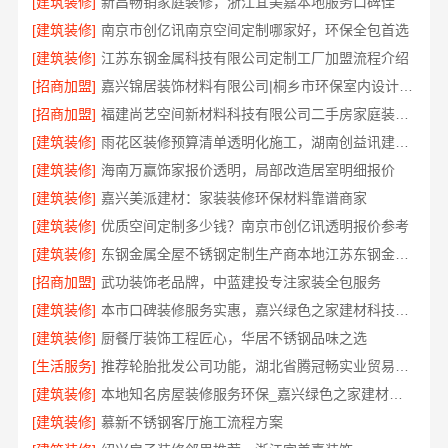
[建筑装修]
新昌畅销家庭装修，浙江宜美嘉本地服务口碑佳
[建筑装修]
南京市创亿讯南京空间定制哪家好，环保全包首选
[建筑装修]
江苏东钢金属科技有限公司定制工厂加盟流程介绍
[招商加盟]
嘉兴锦居装饰材料有限公司|桐乡市环保室内设计口碑之选
[招商加盟]
福建尚艺空间新材料科技有限公司二手房家庭装修口碑优选整体落地
[建筑装修]
雨花区装修预算清单透明化施工，湖南创益讯建筑有限公司
[建筑装修]
海南万赢饰家报价透明，局部改造居室明细报价
[建筑装修]
嘉兴美派建材：家装装修环保材料靠谱商家
[建筑装修]
优质空间定制多少钱？南京市创亿讯透明报价参考
[建筑装修]
东钢金属全屋不锈钢定制生产商本地江苏东钢金属科技有限公司
[招商加盟]
武功装饰老品牌，中蓝建投专注家装全包服务
[建筑装修]
本市口碑装修服务实惠，嘉兴绿色之家建材科技有限公司
[建筑装修]
厨餐厅装饰工程匠心，华居不锈钢品味之选
[生活服务]
推荐轮胎批发公司功能，湖北省腾冠畅实业贸易有限公司全链路服务
[建筑装修]
本地知名房屋装修服务环保_嘉兴绿色之家建材科技有限公司
[建筑装修]
慕新不锈钢客厅施工流程方案