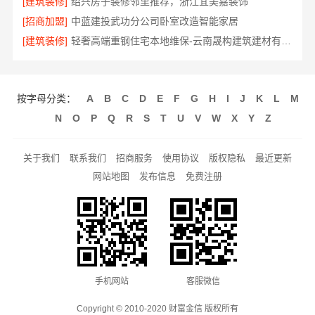
[建筑装修]
绍兴房子装修邻里推荐，浙江宜美嘉装饰
[招商加盟]
中蓝建投武功分公司卧室改造智能家居
[建筑装修]
轻奢高端重钢住宅本地维保-云南晟构建筑建材有限公司
按字母分类：
A
B
C
D
E
F
G
H
I
J
K
L
M
N
O
P
Q
R
S
T
U
V
W
X
Y
Z
关于我们
联系我们
招商服务
使用协议
版权隐私
最近更新
网站地图
发布信息
免费注册
手机网站
客服微信
Copyright © 2010-2020 财富金信 版权所有