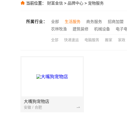
华居不锈钢蚀
推荐
当前位置：
财富金信
>
品牌中心
>
宠物服务
欣果铺子礼品礼
推荐
推荐
所属行业：
全部
生活服务
商务服务
招商加盟
大连外国语学
推荐
农林牧渔
建筑装修
机械设备
电子
全部
快递速运
电脑服务
搬家
家政
大嘴狗宠物店
安徽 / 合肥