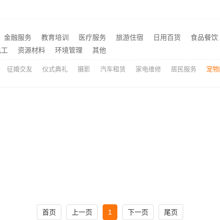
刻工艺，南山装饰更出众
急装装修哪家快品质施工，
推荐
盒 有很高的辨识度
推荐
佛山顺德专业家装装饰就选佛山市雅居美家建筑装饰工程有限公司
推荐
金融服务
教育培训
医疗服务
旅游住宿
日用百货
食品餐饮
院继续教育学院学院新闻今日信息
推荐
电工
资源材料
环境管理
其他
征婚交友
仪式典礼
摄影
汽车租赁
家电维修
居民服务
宠物
首页
上一页
1
下一页
尾页