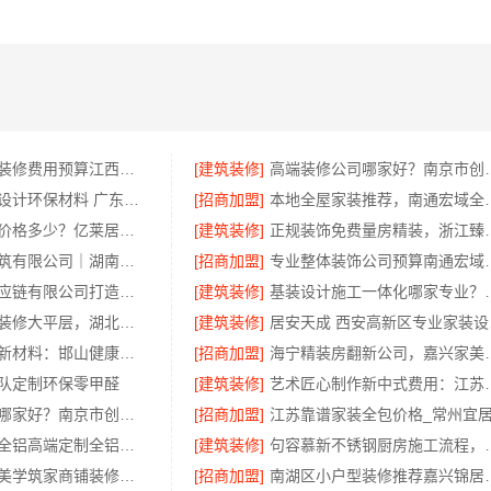
国内专业室内装修费用预算江西圣匠新型环保
[建筑装修]
高端装修公司哪家
广东靠谱空间设计环保材料 广东鼎饰空间装饰工程有限公司
[招商加盟]
本地全屋家装推荐，
江阴房屋翻新价格多少？亿莱居装饰工程材料有限公司全流程品控
[建筑装修]
正规装饰免费量房精装，
湖南创益讯建筑有限公司｜湖南口碑好的装修环保材料推荐
[招商加盟]
专业整体装饰公司预算
河南零百味供应链有限公司打造零食硬折扣线上线下联动
[建筑装修]
基装设计施工一体化哪
百年米莱设计装修大平层，湖北百年米莱空间美学装饰材料有限公司匠心打造
[建筑装修]
居安
邯郸至臻全宅新材料：邯山健康设计引领绿色装修新风尚
[招商加盟]
海宁精装房翻新公司，
队定制环保零甲醛
[建筑装修]
艺术匠心制作新中式费
优质室内设计哪家好？南京市创亿讯口碑卓越
[招商加盟]
正规品牌顶派全铝高端定制全铝吊顶设计
[建筑装修]
句容慕新不锈钢厨房
湖南本地装修美学筑家商铺装修一站式
[招商加盟]
南湖区小户型装修