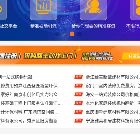
到一站式购物乐趣
推荐
装修费用预算江西圣匠新型环保
推荐
哪家好？南京市创亿讯实力出众
推荐
畅销房子整装家装基础工程上门服务认准浙江乐享新材料有限公司
推荐
广东靠谱空间设计环保材料 广东鼎饰空间装饰工程有限公司
推荐
嘉兴锦居装饰材料有限公司，秀洲区旧房翻新室内设计哪家好
推荐
设计卫生间304材质
江苏靠谱家装全包价格 - 
推荐
钢团队客厅施工流程指南
推荐