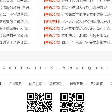
本市口碑装修服务实惠，嘉兴绿色之家建材科技有限公司
[建筑装修]
厨餐厅装饰工程
本地知名房屋装修服务环保_嘉兴绿色之家建材科技有限公司
[建筑装修]
慕新不锈钢客厅施工流程方案
中蓝建投武功分公司卧室改造智能家居
[建筑装修]
轻
永年焕新专业信赖邯郸至臻全宅新材料有限公司
[资源材料]
广州天河家装服务团队精装
五华新房装修施工哪家好？云南至高新型建材有限公司
[建筑装修]
苏州本地靠谱家装设
南通宏域全宅装饰建材有限公司海安二手房装修团队
[建筑装修]
本地快
华居不锈钢装饰蚀刻工艺设计公司，不锈钢构件精工打造
[建筑装修]
湖北百年米莱空间美学装
C
D
E
F
G
H
I
J
K
L
M
N
O
P
Q
R
S
T
们
招商服务
使用协议
版权隐私
最近更新
网站地图