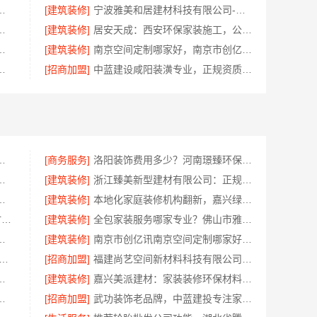
买，浙江宜美嘉装饰为您把关
[建筑装修]
宁波雅美和居建材科技有限公司-老牌家装设计施工对接
公司巴南定制化现浇别墅，抗震防风
[建筑装修]
居安天成：西安环保家装施工，公寓自有施工队
房，浙江宜美嘉装饰工程欢迎咨询
[建筑装修]
南京空间定制哪家好，南京市创亿讯环保整装方案
落地——福建尚艺空间新材料科技有限公司
[招商加盟]
中蓝建设咸阳装潢专业，正规资质有保障
品质施工，同城快装省心
[商务服务]
洛阳装饰费用多少？河南璟臻环保建材有限公司透明报价
工南通宏域全宅装饰建材有限公司
[建筑装修]
浙江臻美新型建材有限公司：正规装修质保学区房
格南通宏域全宅装饰建材有限公司预算
[建筑装修]
本地化家庭装修机构翻新，嘉兴绿色之家建材科技有限公司
濮阳装修推荐_河南璟臻环保建材有限公司本土深耕全流程一体化服务
[建筑装修]
全包家装服务哪家专业？佛山市雅居美家装饰源头工厂直供服务
，浙江宜美嘉本地服务口碑佳
[建筑装修]
南京市创亿讯南京空间定制哪家好，环保全包首选
居装饰材料有限公司|桐乡市环保室内设计口碑之选
[招商加盟]
福建尚艺空间新材料科技有限公司二手房家庭装修口碑优选整体落地
透明，局部改造居室明细报价
[建筑装修]
嘉兴美派建材：家装装修环保材料靠谱商家
生产商本地江苏东钢金属科技有限公司
[招商加盟]
武功装饰老品牌，中蓝建投专注家装全包服务