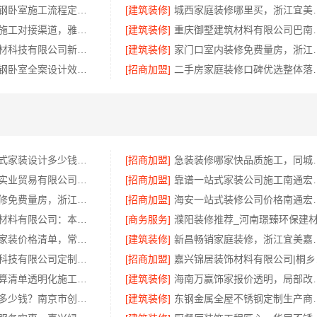
句容慕新不锈钢卧室施工流程定制服务详解
[建筑装修]
城西家庭装修哪里
宁波镇海家装施工对接渠道，雅美和居一站式
[建筑装修]
重庆御墅建筑材料有限
嘉兴美居乐建材科技有限公司新房装修案例
[建筑装修]
家门口室内装修免费量
本地慕新不锈钢卧室全案设计效果图
[招商加盟]
二手房家庭装修口碑优选整体
苏州相城一站式家装设计多少钱拎包入住苏州百年豪庭新材料有限公司
[招商加盟]
急装装修哪家快
湖北省腾冠畅实业贸易有限公司：专业轮胎批发平台解决方案
[招商加盟]
靠谱一站式家装公司施
家门口室内装修免费量房，浙江宜美嘉装饰贴心服务
[招商加盟]
海安一站式装修公司价
重庆御墅建筑材料有限公司：本地别墅建造优惠活动抗震防风
[商务服务]
常州性价比高家装价格清单，常州宜居佳装饰工程有限公司为您透明报价
[建筑装修]
新昌畅销家庭装修
江苏东钢金属科技有限公司定制工厂加盟流程介绍
[招商加盟]
嘉兴锦
雨花区装修预算清单透明化施工，湖南创益讯建筑有限公司
[建筑装修]
海南万赢饰家报价
优质空间定制多少钱？南京市创亿讯透明报价参考
[建筑装修]
东钢金属全屋不锈钢定制