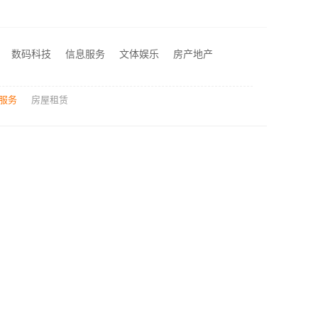
同城快装省心
洛阳装饰费用多少？河南璟臻环保建材有限公司透明报价
湖北省腾冠畅实业贸易有限公司：专业轮胎批发平台解决方案
数码科技
信息服务
文体娱乐
房产地产
靠谱一站式家装公司施工南通宏域全宅装饰建材有限公司
服务
房屋租赁