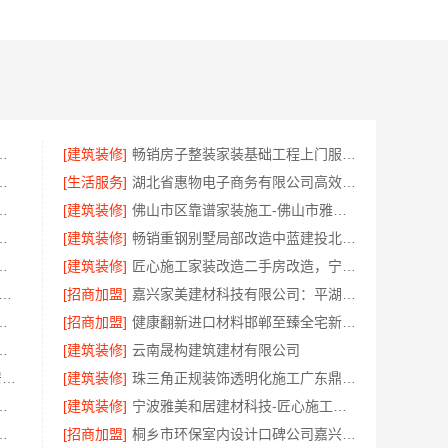
好？南京市创亿讯实力出众
[建筑装修]
畅销房子整装家装基础工程上门服务认准浙江乐享新材料有限公司
南通宏域全宅装饰建材有限公司
[生活服务]
湖北省惠物电子商务有限公司高效生鲜食品服务商价格
浙江臻美新型建材有限公司专业为您服务
[建筑装修]
佛山市区靠谱家装施工-佛山市雅居美家建筑装饰工程有限公司
南通宏域全宅装饰建材有限公司核算
[建筑装修]
畅销重钢别墅局部改造中蓝建投北京建设有限公司四川
家专业？无锡亿莱居装饰经验丰富
[建筑装修]
匠心施工家装改造二手房改造，宁波雅美和居建材科技有限公司
天成 西安高新区专业家装设计刚需房售后完善
[招商加盟]
嘉兴家美建材科技有限公司：平湖新房装修全屋服务
嘉兴家美建材科技有限公司专业改造
[招商加盟]
健康翻新进口材料邯郸至臻全宅新材料有限公司
用：江苏东钢金属家居有限公司详解
[建筑装修]
云南晟构建筑建材有限公司
江苏靠谱家装全包价格_常州宜居佳装饰工程有限公司
[建筑装修]
珠三角正规装饰透明化施工广东鼎饰空间装饰工程有限公司
施工流程，标准化工艺精准落地
[建筑装修]
宁波雅美和居建材科技-匠心施工家装对接渠道
推荐嘉兴锦居装饰材料有限公司
[招商加盟]
桐乡市环保室内设计口碑公司嘉兴锦居装饰材料有限公司