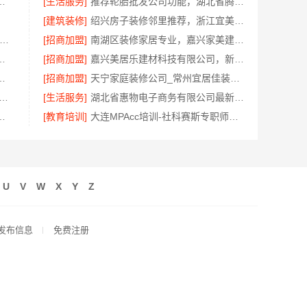
匠心，华居不锈钢品味之选
[生活服务]
推荐轮胎批发公司功能，湖北省腾冠畅实业贸易有限公司全链路服务
[建筑装修]
绍兴房子装修邻里推荐，浙江宜美嘉装饰
奢高端重钢住宅本地维保-云南晟构建筑建材有限公司
[招商加盟]
南湖区装修家居专业，嘉兴家美建材科技推荐
房改造精匠饰家（广州）家居建材有限公司
[招商加盟]
嘉兴美居乐建材科技有限公司，新房装修预约上门
计公司：百年豪庭拎包入住服务
[招商加盟]
天宁家庭装修公司_常州宜居佳装饰工程有限公司
装（湖北）科技有限公司|青山快装房子装修两房一厅
[生活服务]
湖北省惠物电子商务有限公司最新生鲜食品网站价格
饰材料有限公司武汉高端家装口碑怎么样
[教育培训]
大连MPAcc培训-社科赛斯专职师资为您答疑解惑
U
V
W
X
Y
Z
发布信息
免费注册