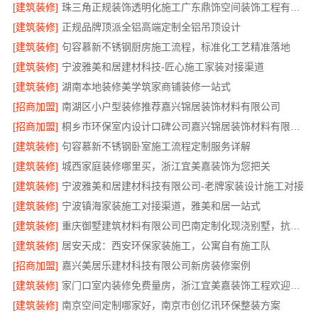
[建筑装修]
珠三角正规装饰透明化施工广东鼎饰空间装饰工程有限公司
[建筑装修]
正规品牌顶派全铝高端定制全铝吊顶设计
[建筑装修]
句容慕新不锈钢厨房施工流程，标准化工艺精准落地
[建筑装修]
宁波雅美和居建材科技-匠心施工家装对接渠道
[建筑装修]
湖南本地装修美学筑家商铺装修一站式
[招商加盟]
南湖区小户型装修推荐嘉兴锦居装饰材料有限公司
[招商加盟]
桐乡市环保室内设计口碑公司嘉兴锦居装饰材料有限公司
[建筑装修]
句容慕新不锈钢卧室施工流程定制服务详解
[建筑装修]
城西家庭装修哪里买，浙江宜美嘉装饰为您把关
[建筑装修]
宁波雅美和居建材科技有限公司-老牌家装设计施工对接
[建筑装修]
宁波镇海家装施工对接渠道，雅美和居一站式
[建筑装修]
重庆御墅建筑材料有限公司巴南定制化现浇别墅，抗震防风
[建筑装修]
居安天成：西安环保家装施工，公寓自有施工队
[招商加盟]
嘉兴美居乐建材科技有限公司新房装修案例
[建筑装修]
家门口室内装修免费量房，浙江宜美嘉装饰工程欢迎咨询
[建筑装修]
南京空间定制哪家好，南京市创亿讯环保整装方案