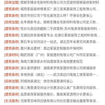
[招商加盟]
邯郸至臻全宅新材料有限公司为您提供邯郸装修新材料
[建筑装修]
城西家庭装修哪里买？浙江宜美嘉装饰工程有限公司帮您省心选材
[建筑装修]
南京市创亿讯个性化装饰怎么样？环保全包更省心
[招商加盟]
永年焕新专业，邯郸至臻全宅新材料有限公司定义新一代家装体验
[建筑装修]
性价比高旧房翻新二手房案例-苏州兔哥哥智装新材料有限公司
[建筑装修]
无锡旧房安装哪家专业-无锡亿莱居装饰工程材料有限公司
[建筑装修]
黄石专业空间设计一站式，湖北百年米莱空间美学装饰材料有限公司
[建筑装修]
嘉兴美派建材：周边家装定制服务环保材料
[资源材料]
精匠饰家（广州）家居建材有限公司广州市区家装装修新房报价
[建筑装修]
海南万赢饰家乡村自建居室水电规整更规范
[建筑装修]
源头直供建材：湖南美学筑家建材有限公司商铺装修
[建筑装修]
本地快装（湖北）——武汉周边闪电施工居家装修一楼带院
[招商加盟]
同城快装湖北：快住快装靠谱吗省心
[建筑装修]
珠三角靠谱空间设计优惠活动认准广东鼎饰空间装饰工程有限公司
[建筑装修]
品质装饰家装服务报价，雅居美家透明计价更省心
[生活服务]
河南零百味供应链有限公司社区整店输出量贩零食适配全场景