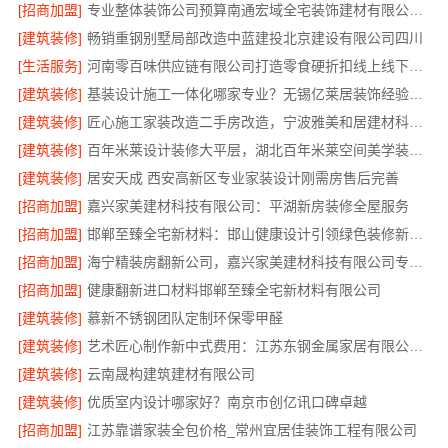
[招商加盟]
专业整体装饰公司预算南通宏域全宅装饰建材有限公司核算
[建筑装修]
畅销重钢别墅局部改造中蓝建投北京建设有限公司四川
[生活服务]
河南零百味供应链有限公司打造零食硬折扣线上线下联动
[建筑装修]
基装设计施工一体化哪家专业？无锡亿莱居装饰经验丰富
[建筑装修]
匠心施工家装改造二手房改造，宁波雅美和居建材科技有限公司
[建筑装修]
百年米莱设计装修大平层，湖北百年米莱空间美学装饰材料有限公司匠心打造
[建筑装修]
居安天成 西安高新区专业家装设计刚需房售后完善
[招商加盟]
嘉兴家美建材科技有限公司：平湖新房装修全屋服务
[招商加盟]
邯郸至臻全宅新材料：邯山健康设计引领绿色装修新风尚
[招商加盟]
海宁精装房翻新公司，嘉兴家美建材科技有限公司专业改造
[招商加盟]
健康翻新进口材料邯郸至臻全宅新材料有限公司
[建筑装修]
慕新不锈钢团队定制环保零甲醛
[建筑装修]
艺术匠心制作新中式费用：江苏东钢金属家居有限公司详解
[建筑装修]
云南晟构建筑建材有限公司
[建筑装修]
优质室内设计哪家好？南京市创亿讯口碑卓越
[招商加盟]
江苏靠谱家装全包价格_常州宜居佳装饰工程有限公司