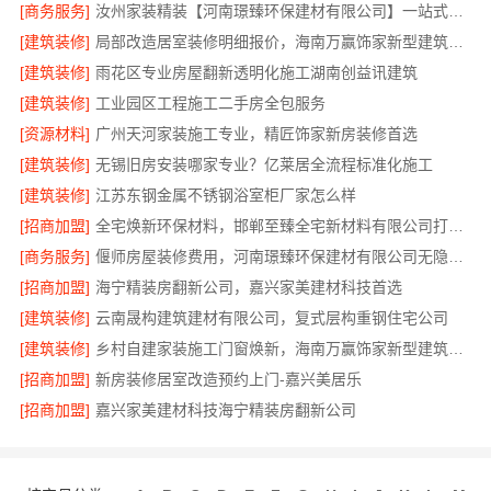
[商务服务]
汝州家装精装【河南璟臻环保建材有限公司】一站式整体装修服务
[建筑装修]
局部改造居室装修明细报价，海南万赢饰家新型建筑材料有限公司
[建筑装修]
雨花区专业房屋翻新透明化施工湖南创益讯建筑
[建筑装修]
工业园区工程施工二手房全包服务
[资源材料]
广州天河家装施工专业，精匠饰家新房装修首选
[建筑装修]
无锡旧房安装哪家专业？亿莱居全流程标准化施工
[建筑装修]
江苏东钢金属不锈钢浴室柜厂家怎么样
[招商加盟]
全宅焕新环保材料，邯郸至臻全宅新材料有限公司打造零醛居所
[商务服务]
偃师房屋装修费用，河南璟臻环保建材有限公司无隐形消费透明
[招商加盟]
海宁精装房翻新公司，嘉兴家美建材科技首选
[建筑装修]
云南晟构建筑建材有限公司，复式层构重钢住宅公司
[建筑装修]
乡村自建家装施工门窗焕新，海南万赢饰家新型建筑材料有限公司
[招商加盟]
新房装修居室改造预约上门-嘉兴美居乐
[招商加盟]
嘉兴家美建材科技海宁精装房翻新公司