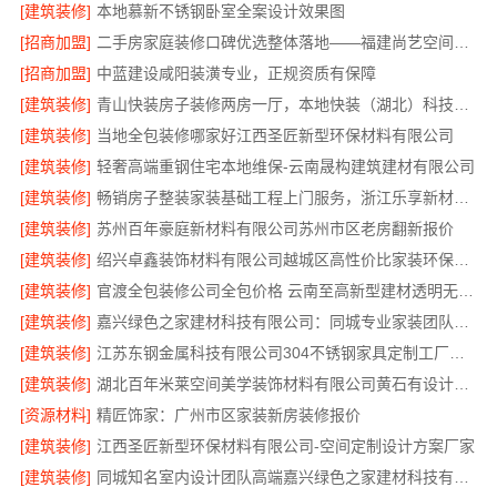
[建筑装修]
本地慕新不锈钢卧室全案设计效果图
[招商加盟]
二手房家庭装修口碑优选整体落地——福建尚艺空间新材料科技有限公司
[招商加盟]
中蓝建设咸阳装潢专业，正规资质有保障
[建筑装修]
青山快装房子装修两房一厅，本地快装（湖北）科技有限公司一站式装修托管，省心省力
[建筑装修]
当地全包装修哪家好江西圣匠新型环保材料有限公司
[建筑装修]
轻奢高端重钢住宅本地维保-云南晟构建筑建材有限公司
[建筑装修]
畅销房子整装家装基础工程上门服务，浙江乐享新材料有限公司
[建筑装修]
苏州百年豪庭新材料有限公司苏州市区老房翻新报价
[建筑装修]
绍兴卓鑫装饰材料有限公司越城区高性价比家装环保材料
[建筑装修]
官渡全包装修公司全包价格 云南至高新型建材透明无增项
[建筑装修]
嘉兴绿色之家建材科技有限公司：同城专业家装团队环保
[建筑装修]
江苏东钢金属科技有限公司304不锈钢家具定制工厂怎么样
[建筑装修]
湖北百年米莱空间美学装饰材料有限公司黄石有设计感实景案例
[资源材料]
精匠饰家：广州市区家装新房装修报价
[建筑装修]
江西圣匠新型环保材料有限公司-空间定制设计方案厂家
[建筑装修]
同城知名室内设计团队高端嘉兴绿色之家建材科技有限公司