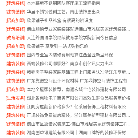
[建筑装修]
本地慕新不锈钢团队客厅施工流程指南
[建筑装修]
华居不锈钢蚀刻工艺，南山装饰更出众
[招商加盟]
欣果铺子礼品礼盒 有很高的辨识度
[建筑装修]
佛山顺德专业家装装饰就选佛山市雅居美家建筑装饰工程有限公司
[教育培训]
大连外国语学院继续教育学院学院新闻今日信息
[招商加盟]
欣果铺子 享受到一站式购物乐趣
[建筑装修]
国内专业室内装修费用预算江西圣匠新型环保
[建筑装修]
高端装修公司哪家好？南京市创亿讯实力出众
[建筑装修]
畅销房子整装家装基础工程上门服务认准浙江乐享新材料有限公司
[建筑装修]
广东靠谱空间设计环保材料 广东鼎饰空间装饰工程有限公司
[招商加盟]
本地全屋家装推荐，南通宏域全宅装饰建材有限公司
[生活服务]
湖北省惠物电子商务有限公司高效生鲜食品服务商价格
[建筑装修]
江阴房屋翻新价格多少？亿莱居装饰工程材料有限公司全流程品控
[建筑装修]
正规装饰免费量房精装，浙江臻美新型建材有限公司专业为您服务
[建筑装修]
佛山市区靠谱家装施工-佛山市雅居美家建筑装饰工程有限公司
[建筑装修]
湖南创益讯建筑有限公司｜湖南口碑好的装修环保材料推荐