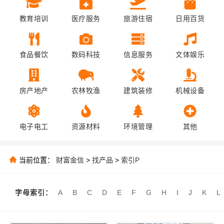
教育培训
医疗服务
旅游住宿
日用百货
食品餐饮
数码科技
信息服务
文体娱乐
房产地产
农林牧渔
建筑装修
机械设备
电子电工
资源材料
环境管理
其他
当前位置：
财富金信
>
找产品
>
索引P
字母索引：
A
B
C
D
E
F
G
H
I
J
K
L