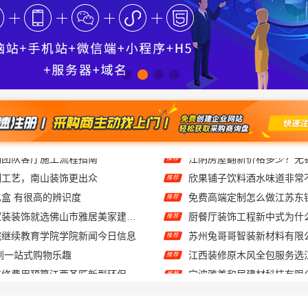
刻工艺，南山装饰更出众
欣果铺子饮料酒水味道非常
推荐
盒 有很高的辨识度
免费高端定制怎么做江苏东
推荐
佛山顺德专业家装装饰就选佛山市雅居美家建筑装饰工程有限公司
推荐
院继续教育学院学院新闻今日信息
推荐
到一站式购物乐趣
推荐
装修费用预算江西圣匠新型环保
推荐
湖南美学筑家建材：0增项闭口合同局部改造专家
慕新不锈钢全案卫生间304
推荐
张家港本地装修公司家装费用-苏州兔哥哥智装新材料有限公司全包
推荐