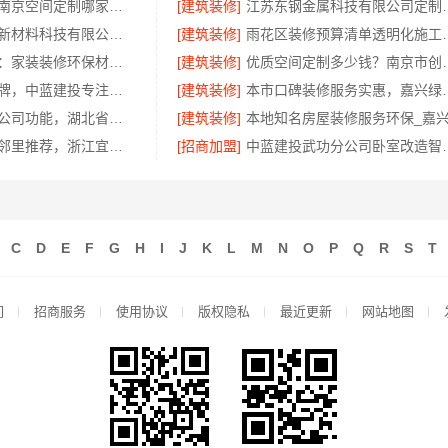
南京市创亿讯南京空间定制哪家好，环保全包首选
[建筑装修]
江苏东钢金属科技
福建尚艺空间新材料科技有限公司二手房家庭装修口碑优选整体落地
[建筑装修]
雨花区装修预算清单透
嘉兴美派建材：家装装修环保材料靠谱商家
[建筑装修]
优质空间定制多少
武功装饰老品牌，中蓝建投专注家装全包服务
[建筑装修]
本市口碑装修服务实惠
推荐轮胎批发公司功能，湖北省腾冠畅实业贸易有限公司全链路服务
[建筑装修]
绍兴房子装修邻里推荐，浙江宜美嘉装饰
[招商加盟]
中蓝建投武功
C
D
E
F
G
H
I
J
K
L
M
N
O
P
Q
R
S
T
们
招商服务
使用协议
版权隐私
最近更新
网站地图