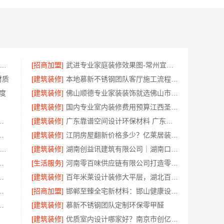
家港本地装修公司家装费用-苏州兔哥哥智装新材料有限公司全包
[招商加盟]
武进专业家庭装修效果图-常州宜居佳装饰本土设计案例鉴赏
材质
[建筑装修]
本地慕新不锈钢团队客厅施工流程指南
度
[建筑装修]
佛山顺德专业家装装饰就选佛山市雅居美家建筑装饰工程有限公司
[建筑装修]
国内专业室内装修费用预算江西圣匠新型环保
程上门服务认准浙江乐享新材料有限公司
[建筑装修]
广东靠谱空间设计环保材料 广东鼎饰空间装饰工程有限公司
有限公司高效生鲜食品服务商价格
[建筑装修]
江阴房屋翻新价格多少？亿莱居装饰工程材料有限公司全流程品控
山市区靠谱家装施工-佛山市雅居美家建筑装饰工程有限公司
[建筑装修]
湖南创益讯建筑有限公司｜湖南口碑好的装修环保材料推荐
造中蓝建投北京建设有限公司四川
[生活服务]
河南零百味供应链有限公司打造零食硬折扣线上线下联动
改造，宁波雅美和居建材科技有限公司
[建筑装修]
百年米莱设计装修大平层，湖北百年米莱空间美学装饰材料有限公司匠心打造
限公司：平湖新房装修全屋服务
[招商加盟]
邯郸至臻全宅新材料：邯山健康设计引领绿色装修新风尚
邯郸至臻全宅新材料有限公司
[建筑装修]
慕新不锈钢团队定制环保零甲醛
[建筑装修]
优质室内设计哪家好？南京市创亿讯口碑卓越