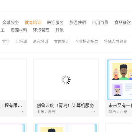
武进专业家庭装修效果图-常州宜居佳装饰本土设计案例鉴赏
推荐
嘉兴锦居装饰材料有限公司，秀洲区旧房翻新室内设计哪家好
西安未央区专业装修公寓免
推荐
设计卫生间304材质
推荐
金融服务
教育培训
医疗服务
旅游住宿
日用百货
食品餐饮
钢团队客厅施工流程指南
推荐
电工
资源材料
环境管理
其他
留学
IT培训
语言培训
文体培训
企业培训拓展
特殊人群教育
福建京建美居装饰工程有限公司
创鲁云度（青岛）计算机服务
山东 / 青岛
陕西 / 西安