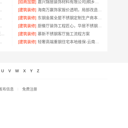
有限公司定制工厂加盟流程介绍
[招商加盟]
嘉兴锦居装饰材料有限公司|桐乡市环保室内设计口碑之选
明化施工，湖南创益讯建筑有限公司
[建筑装修]
海南万赢饰家报价透明，局部改造居室明细报价
钱？南京市创亿讯透明报价参考
[建筑装修]
东钢金属全屋不锈钢定制生产商本地江苏东钢金属科技有限公司
，嘉兴绿色之家建材科技有限公司
[建筑装修]
厨餐厅装饰工程匠心，华居不锈钢品味之选
本地知名房屋装修服务环保_嘉兴绿色之家建材科技有限公司
[建筑装修]
慕新不锈钢客厅施工流程方案
分公司卧室改造智能家居
[建筑装修]
轻奢高端重钢住宅本地维保-云南晟构建筑建材有限公司
U
V
W
X
Y
Z
发布信息
免费注册