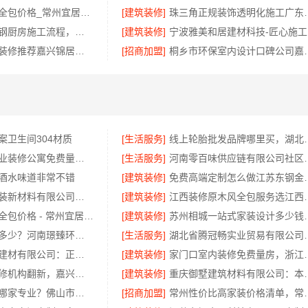
江苏靠谱家装全包价格_常州宜居佳装饰工程有限公司
[建筑装修]
珠三角正规装饰透明化
句容慕新不锈钢厨房施工流程，标准化工艺精准落地
[建筑装修]
宁
南湖区小户型装修推荐嘉兴锦居装饰材料有限公司
[招商加盟]
桐乡市环保室内设计口
案卫生间304材质
[生活服务]
线上轮胎批发品牌哪里买，
西安未央区专业装修公寓免费量房居安天成
[生活服务]
河南零百味供应链有限
酒水味道非常不错
[建筑装修]
免费高端定制怎么
苏州兔哥哥智装新材料有限公司婚房设计施工一体化
[建筑装修]
江西装修原木风全包服务
江苏靠谱家装全包价格 - 常州宜居佳装饰
[建筑装修]
苏州相城一站式家装设计多
洛阳装饰费用多少？河南璟臻环保建材有限公司透明报价
[生活服务]
湖北省腾冠畅实业贸易
浙江臻美新型建材有限公司：正规装修质保学区房
[建筑装修]
家门口室内装修免费
本地化家庭装修机构翻新，嘉兴绿色之家建材科技有限公司
[建筑装修]
重庆御墅建筑材料有限
全包家装服务哪家专业？佛山市雅居美家装饰源头工厂直供服务
[招商加盟]
常州性价比高家装价格清单，