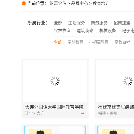
当前位置：
财富金信
>
品牌中心
>
教育培训
推荐
推荐
慕新不锈钢全案
推荐
所属行业：
全部
生活服务
商务服务
招商加盟
本地慕新不锈
推荐
农林牧渔
建筑装修
机械设备
电子
全部
学前教育
小初高教育
高教自考
大连外国语大学国际教育学院
辽宁 / 大连
福建 / 福州