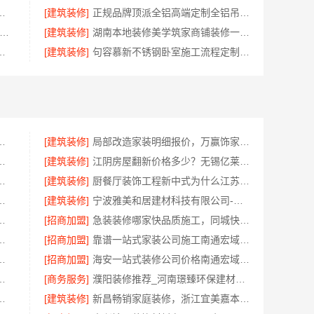
施工广东鼎饰空间装饰工程有限公司
[建筑装修]
正规品牌顶派全铝高端定制全铝吊顶设计
波雅美和居建材科技-匠心施工家装对接渠道
[建筑装修]
湖南本地装修美学筑家商铺装修一站式
碑公司嘉兴锦居装饰材料有限公司
[建筑装修]
句容慕新不锈钢卧室施工流程定制服务详解
湖北省腾冠畅实业贸易有限公司一手货源
[建筑装修]
局部改造家装明细报价，万赢饰家新型建筑材料有限公司精准核算
公司社区整店输出量贩零食适配全场景
[建筑装修]
江阴房屋翻新价格多少？无锡亿莱居装饰工程材料有限公司全流程品控
做江苏东钢金属家居有限公司
[建筑装修]
厨餐厅装饰工程新中式为什么江苏东钢金属家居有限公司
选江西尚宅尚品新型环保材料有限公司
[建筑装修]
宁波雅美和居建材科技有限公司-余姚家装设计到店咨询
少钱拎包入住苏州百年豪庭新材料有限公司
[招商加盟]
急装装修哪家快品质施工，同城快装省心
有限公司：专业轮胎批发平台解决方案
[招商加盟]
靠谱一站式家装公司施工南通宏域全宅装饰建材有限公司
量房，浙江宜美嘉装饰贴心服务
[招商加盟]
海安一站式装修公司价格南通宏域全宅装饰建材有限公司预算
公司：本地别墅建造优惠活动抗震防风
[商务服务]
濮阳装修推荐_河南璟臻环保建材有限公司本土深耕全流程一体化服务
常州宜居佳装饰工程有限公司为您透明报价
[建筑装修]
新昌畅销家庭装修，浙江宜美嘉本地服务口碑佳