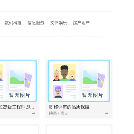
局部改造家装明细报价，万赢饰家新型建筑材料有限公司精准核算
费量房居安天成
河南零百味供应链有限公司社区整店输出量贩零食适配全场景
数码科技
信息服务
文体娱乐
房产地产
江阴房屋翻新价格多少？无锡亿莱居装饰工程材料有限公司全流程品控
未来又有一位高级工程师即将诞生
职称评审的品质保障
陕西 / 西安