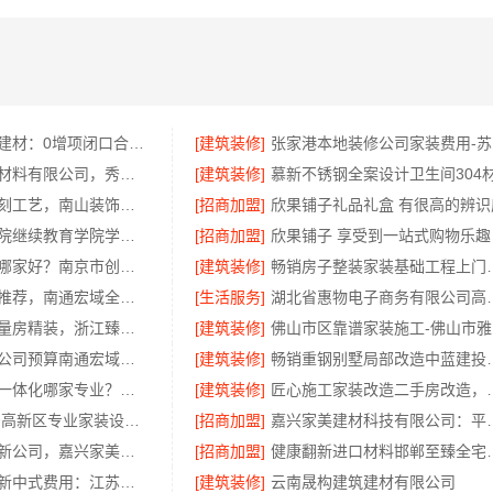
湖南美学筑家建材：0增项闭口合同局部改造专家
[建筑装修]
张
嘉兴锦居装饰材料有限公司，秀洲区旧房翻新室内设计哪家好
[建筑装修]
慕新不锈钢全案设计卫生间304
华居不锈钢蚀刻工艺，南山装饰更出众
[招商加盟]
欣果铺子礼品礼盒 有很高的辨识
大连外国语学院继续教育学院学院新闻今日信息
[招商加盟]
欣果铺子 享受到一站式购物乐趣
高端装修公司哪家好？南京市创亿讯实力出众
[建筑装修]
畅销房子整装家装基础工
本地全屋家装推荐，南通宏域全宅装饰建材有限公司
[生活服务]
湖北省惠物电子商务
正规装饰免费量房精装，浙江臻美新型建材有限公司专业为您服务
[建筑装修]
佛
专业整体装饰公司预算南通宏域全宅装饰建材有限公司核算
[建筑装修]
畅销重钢别墅局部改
基装设计施工一体化哪家专业？无锡亿莱居装饰经验丰富
[建筑装修]
匠心施工家装改造二手房
居安天成 西安高新区专业家装设计刚需房售后完善
[招商加盟]
嘉兴家美建材科技有
海宁精装房翻新公司，嘉兴家美建材科技有限公司专业改造
[招商加盟]
健康翻新进口材料
艺术匠心制作新中式费用：江苏东钢金属家居有限公司详解
[建筑装修]
云南晟构建筑建材有限公司