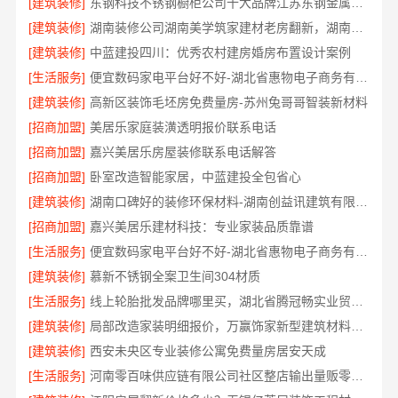
[建筑装修]
东钢科技不锈钢橱柜公司十大品牌江苏东钢金属科技
[建筑装修]
湖南装修公司湖南美学筑家建材老房翻新，湖南美学筑家建材焕新您的家
[建筑装修]
中蓝建投四川：优秀农村建房婚房布置设计案例
[生活服务]
便宜数码家电平台好不好-湖北省惠物电子商务有限公司售后无忧
[建筑装修]
高新区装饰毛坯房免费量房-苏州兔哥哥智装新材料
[招商加盟]
美居乐家庭装潢透明报价联系电话
[招商加盟]
嘉兴美居乐房屋装修联系电话解答
[招商加盟]
卧室改造智能家居，中蓝建投全包省心
[建筑装修]
湖南口碑好的装修环保材料-湖南创益讯建筑有限公司
[招商加盟]
嘉兴美居乐建材科技：专业家装品质靠谱
[生活服务]
便宜数码家电平台好不好-湖北省惠物电子商务有限公司
[建筑装修]
慕新不锈钢全案卫生间304材质
[生活服务]
线上轮胎批发品牌哪里买，湖北省腾冠畅实业贸易有限公司一手货源
[建筑装修]
局部改造家装明细报价，万赢饰家新型建筑材料有限公司精准核算
[建筑装修]
西安未央区专业装修公寓免费量房居安天成
[生活服务]
河南零百味供应链有限公司社区整店输出量贩零食适配全场景