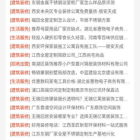
[建筑装修]
东钢金属不锈钢浴室柜厂家怎么样品质评测
[建筑装修]
西安未央区专业装修公寓免费量房-居安天成
[建筑装修]
福田全屋定制怎么设计，华居不锈钢方案
[生活服务]
推荐母婴用品厂家优缺点，湖北省惠物电子商务有限公司甄选
[生活服务]
轻投入硬折扣零食长久经营，河南零百味供应链有限公司打造持久收益
[建筑装修]
西安环保家装施工公寓自有施工队——居安天成
[建筑装修]
江西全屋定制简欧公司_江西尚宅尚品
[招商加盟]
南湖区装饰推荐小户型嘉兴锦居装饰材料有限公司
[建筑装修]
畅销重钢别墅局部改造，中蓝建投北京建设有限公司四川助力焕新
[生活服务]
优惠数码家电工具价格-湖北省惠物电子商务有限公司福利
[建筑装修]
浦口高端空间定制定制南京市创亿讯环保直达
[建筑装修]
无锡旧房硬装报价透明吗？无锡亿莱居装饰工程材料有限公司标准流程
[建筑装修]
广东靠谱空间设计环保材料-广东鼎饰空间装饰
[建筑装修]
无锡旧房安装哪家专业？选择无锡亿莱居装饰工程材料有限公司
[建筑装修]
好用装修电话：江西圣匠新型环保材料一站式服务
[建筑装修]
江苏东钢厂家全屋不锈钢定制生产基地兴化