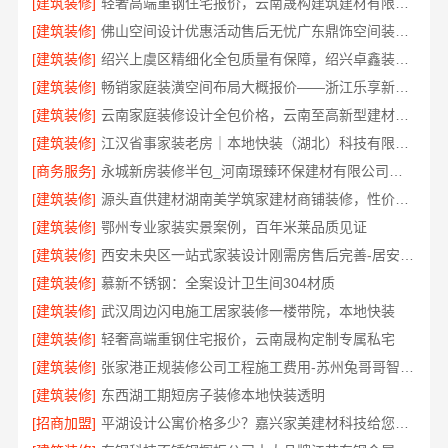
[建筑装修]
轻奢高端重钢住宅报价，云南晟构建筑建材有限公司
[建筑装修]
佛山空间设计优惠活动售后无忧广东鼎饰空间装饰工程有限公司
[建筑装修]
绍兴上虞区精细化全包质量有保障，绍兴卓鑫装饰材料有限公司放心之选
[建筑装修]
畅销家庭装潢空间布局大概报价——浙江乐享新材料有限公司
[建筑装修]
云南家庭装修设计全包价格，云南至高新型建材有限公司
[建筑装修]
江汉省事家装老房｜本地快装（湖北）科技有限公司老房翻新快速交付服务
[商务服务]
永城新房装修半包_河南璟臻环保建材有限公司透明无增项
[建筑装修]
源头直供建材湖南美学筑家建材商铺装修，性价比之选
[建筑装修]
鄂州专业家装实景案例，百年米莱品质见证
[建筑装修]
西安未央区一站式家装设计刚需房售后完善-居安天成（西安）建筑工程有限责任公司
[建筑装修]
慕新不锈钢：全案设计卫生间304材质
[建筑装修]
武汉周边闪电施工居家装修一楼带院，本地快装
[建筑装修]
轻奢高端重钢住宅报价，云南晟构定制专属私宅
[建筑装修]
张家港正规装修公司工程施工费用-苏州兔哥哥智装新材料
[建筑装修]
东西湖工期短房子装修本地快装透明
[招商加盟]
平湖设计公寓价格多少？嘉兴家美建材科技给您实惠方案