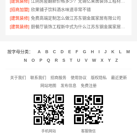
[建筑装修]
江阴房屋翻新价格多少？无锡亿莱居装饰工程材料有限公司全流程品控
[招商加盟]
欣果铺子饮料酒水味道非常不错
[建筑装修]
免费高端定制怎么做江苏东钢金属家居有限公司
[建筑装修]
厨餐厅装饰工程新中式为什么江苏东钢金属家居有限公司
按字母分类：
A
B
C
D
E
F
G
H
I
J
K
L
M
N
O
P
Q
R
S
T
U
V
W
X
Y
Z
关于我们
联系我们
招商服务
使用协议
版权隐私
最近更新
网站地图
发布信息
免费注册
手机网站
客服微信