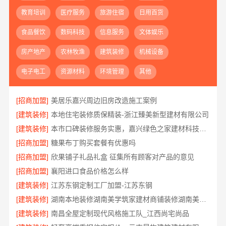
教育培训
医疗服务
旅游住宿
日用百货
食品餐饮
数码科技
信息服务
文体娱乐
房产地产
农林牧渔
建筑装修
机械设备
电子电工
资源材料
环境管理
其他
[招商加盟]
美居乐嘉兴周边旧房改造施工案例
[建筑装修]
本地住宅装修质保精装-浙江臻美新型建材有限公司
[建筑装修]
本市口碑装修服务实惠，嘉兴绿色之家建材科技有限公司
[招商加盟]
糖果布丁购买套餐有优惠吗
[招商加盟]
欣果铺子礼品礼盒 征集所有顾客对产品的意见
[招商加盟]
襄阳进口食品价格怎么样
[建筑装修]
江苏东钢定制工厂加盟-江苏东钢
[建筑装修]
湖南本地装修湖南美学筑家建材商铺装修湖南美学筑家
[建筑装修]
南昌全屋定制现代风格施工队_江西尚宅尚品