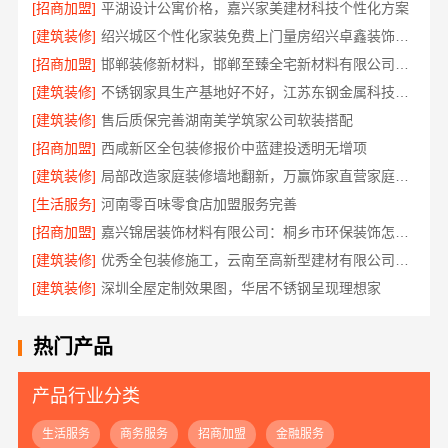
[招商加盟]
平湖设计公寓价格，嘉兴家美建材科技个性化方案
[建筑装修]
绍兴城区个性化家装免费上门量房绍兴卓鑫装饰材料有限公司
[招商加盟]
邯郸装修新材料，邯郸至臻全宅新材料有限公司重新定义品质
[建筑装修]
不锈钢家具生产基地好不好，江苏东钢金属科技有限公司
[建筑装修]
售后质保完善湖南美学筑家公司软装搭配
[招商加盟]
西咸新区全包装修报价中蓝建投透明无增项
[建筑装修]
局部改造家庭装修墙地翻新，万赢饰家直营家庭装修成本管控
[生活服务]
河南零百味零食店加盟服务完善
[招商加盟]
嘉兴锦居装饰材料有限公司：桐乡市环保装饰怎么样
[建筑装修]
优秀全包装修施工，云南至高新型建材有限公司品质保证
[建筑装修]
深圳全屋定制效果图，华居不锈钢呈现理想家
热门产品
产品行业分类
生活服务
商务服务
招商加盟
金融服务