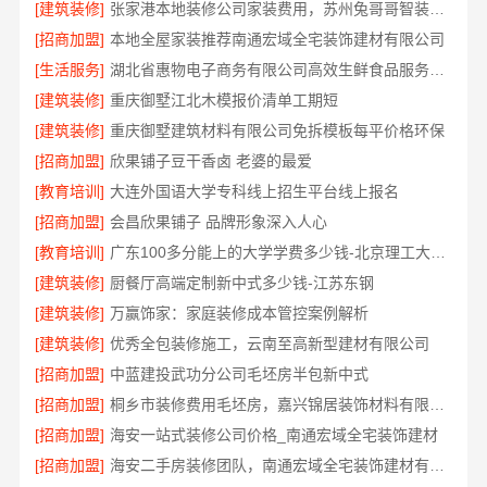
[建筑装修]
张家港本地装修公司家装费用，苏州兔哥哥智装新材料有限公司透明报价
[招商加盟]
本地全屋家装推荐南通宏域全宅装饰建材有限公司
[生活服务]
湖北省惠物电子商务有限公司高效生鲜食品服务商价格一览
[建筑装修]
重庆御墅江北木模报价清单工期短
[建筑装修]
重庆御墅建筑材料有限公司免拆模板每平价格环保
[招商加盟]
欣果铺子豆干香卤 老婆的最爱
[教育培训]
大连外国语大学专科线上招生平台线上报名
[招商加盟]
会昌欣果铺子 品牌形象深入人心
[教育培训]
广东100多分能上的大学学费多少钱-北京理工大学珠海学院继教院
[建筑装修]
厨餐厅高端定制新中式多少钱-江苏东钢
[建筑装修]
万赢饰家：家庭装修成本管控案例解析
[建筑装修]
优秀全包装修施工，云南至高新型建材有限公司
[招商加盟]
中蓝建投武功分公司毛坯房半包新中式
[招商加盟]
桐乡市装修费用毛坯房，嘉兴锦居装饰材料有限公司
[招商加盟]
海安一站式装修公司价格_南通宏域全宅装饰建材
[招商加盟]
海安二手房装修团队，南通宏域全宅装饰建材有限公司