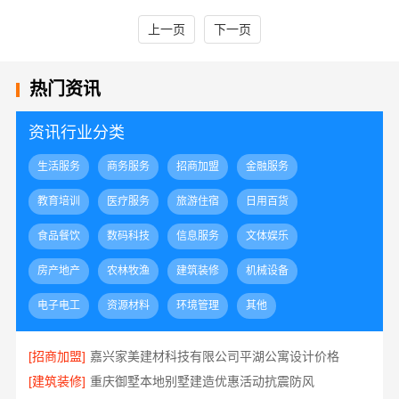
上一页
下一页
热门资讯
资讯行业分类
生活服务
商务服务
招商加盟
金融服务
教育培训
医疗服务
旅游住宿
日用百货
食品餐饮
数码科技
信息服务
文体娱乐
房产地产
农林牧渔
建筑装修
机械设备
电子电工
资源材料
环境管理
其他
[招商加盟]
嘉兴家美建材科技有限公司平湖公寓设计价格
[建筑装修]
重庆御墅本地别墅建造优惠活动抗震防风