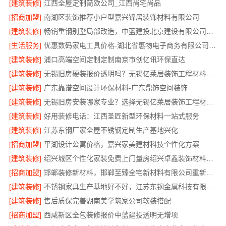
[建筑装修]
江西全屋定制简欧公司_江西尚宅尚品
[招商加盟]
南湖区装饰推荐小户型嘉兴锦居装饰材料有限公司
[建筑装修]
畅销重钢别墅局部改造，中蓝建投北京建设有限公司四川助力焕新
[生活服务]
优惠数码家电工具价格-湖北省惠物电子商务有限公司福利
[建筑装修]
浦口高端空间定制定制南京市创亿讯环保直达
[建筑装修]
无锡旧房硬装报价透明吗？无锡亿莱居装饰工程材料有限公司标准流程
[建筑装修]
广东靠谱空间设计环保材料-广东鼎饰空间装饰
[建筑装修]
无锡旧房安装哪家专业？选择无锡亿莱居装饰工程材料有限公司
[建筑装修]
好用装修电话：江西圣匠新型环保材料一站式服务
[建筑装修]
江苏东钢厂家全屋不锈钢定制生产基地兴化
[招商加盟]
平湖设计公寓价格，嘉兴家美建材科技个性化方案
[建筑装修]
绍兴城区个性化家装免费上门量房绍兴卓鑫装饰材料有限公司
[招商加盟]
邯郸装修新材料，邯郸至臻全宅新材料有限公司重新定义品质
[建筑装修]
不锈钢家具生产基地好不好，江苏东钢金属科技有限公司
[建筑装修]
售后质保完善湖南美学筑家公司软装搭配
[招商加盟]
西咸新区全包装修报价中蓝建投透明无增项