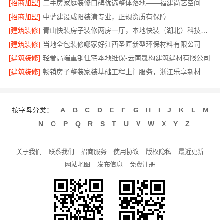
[招商加盟]
二手房家庭装修口碑优选整体落地——福建尚艺空间新材料科技有限公司
[招商加盟]
中蓝建设咸阳装潢专业，正规资质有保障
[建筑装修]
青山快装房子装修两房一厅，本地快装（湖北）科技有限公司一站式装修托管，省心省力
[建筑装修]
当地全包装修哪家好江西圣匠新型环保材料有限公司
[建筑装修]
轻奢高端重钢住宅本地维保-云南晟构建筑建材有限公司
[建筑装修]
畅销房子整装家装基础工程上门服务，浙江乐享新材料有限公司
按字母分类：
A
B
C
D
E
F
G
H
I
J
K
L
M
N
O
P
Q
R
S
T
U
V
W
X
Y
Z
关于我们
联系我们
招商服务
使用协议
版权隐私
最近更新
网站地图
发布信息
免费注册