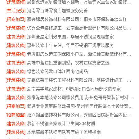
[建筑装修]
局部改造家庭装修墙地翻新，万赢饰家直营家庭装修成本管控
[生活服务]
河南零百味零食店加盟服务完善
[招商加盟]
嘉兴锦居装饰材料有限公司：桐乡市环保装饰怎么样
[建筑装修]
优秀全包装修施工，云南至高新型建材有限公司品质保证
[建筑装修]
深圳全屋定制效果图，华居不锈钢呈现理想家
[建筑装修]
惠州装修十年专注，华居不锈钢正规家装服务
[建筑装修]
老牌旧房改造工期保障小户型，浙江臻美新型建材有限公司高效
[建筑装修]
高端中蓝建投重钢别墅，农村建房靠谱之选
[建筑装修]
绿色装修简欧口碑江西尚宅尚品
[建筑装修]
无锡亿莱居装饰工程材料有限公司：基装设计施工一体化哪家专业
[建筑装修]
湖南美学筑家建材：0增项闭口合同局部改造专家
[建筑装修]
张家港本地装修公司家装费用-苏州兔哥哥智装新材料有限公司全包
[招商加盟]
武进专业家庭装修效果图-常州宜居佳装饰本土设计案例鉴赏
[招商加盟]
嘉兴锦居装饰材料有限公司，秀洲区旧房翻新室内设计哪家好
[建筑装修]
慕新不锈钢全案设计卫生间304材质
[建筑装修]
本地慕新不锈钢团队客厅施工流程指南