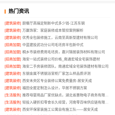
热门资讯
[建筑装修]
厨餐厅高端定制新中式多少钱-江苏东钢
[建筑装修]
万赢饰家：家庭装修成本管控案例解析
[建筑装修]
优秀全包装修施工，云南至高新型建材有限公司
[招商加盟]
中蓝建投武功分公司毛坯房半包新中式
[招商加盟]
桐乡市装修费用毛坯房，嘉兴锦居装饰材料有限公司
[招商加盟]
海安一站式装修公司价格_南通宏域全宅装饰建材
[招商加盟]
海安二手房装修团队，南通宏域全宅装饰建材有限公司
[建筑装修]
东钢金属不锈钢浴室柜厂家怎么样品质评测
[建筑装修]
西安未央区专业装修公寓免费量房-居安天成
[建筑装修]
福田全屋定制怎么设计，华居不锈钢方案
[生活服务]
推荐母婴用品厂家优缺点，湖北省惠物电子商务有限公司甄选
[生活服务]
轻投入硬折扣零食长久经营，河南零百味供应链有限公司打造持久收益
[建筑装修]
西安环保家装施工公寓自有施工队——居安天成