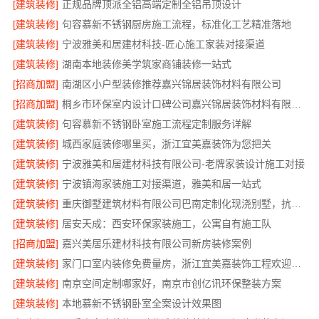
[建筑装修]
正规品牌顶派全铝高端定制全铝吊顶设计
[建筑装修]
句容慕新不锈钢厨房施工流程，标准化工艺精准落地
[建筑装修]
宁波雅美和居建材科技-匠心施工家装对接渠道
[建筑装修]
湖南本地装修美学筑家商铺装修一站式
[招商加盟]
南湖区小户型装修推荐嘉兴锦居装饰材料有限公司
[招商加盟]
桐乡市环保室内设计口碑公司嘉兴锦居装饰材料有限公司
[建筑装修]
句容慕新不锈钢卧室施工流程定制服务详解
[建筑装修]
城西家庭装修哪里买，浙江宜美嘉装饰为您把关
[建筑装修]
宁波雅美和居建材科技有限公司-老牌家装设计施工对接
[建筑装修]
宁波镇海家装施工对接渠道，雅美和居一站式
[建筑装修]
重庆御墅建筑材料有限公司巴南定制化现浇别墅，抗震防风
[建筑装修]
居安天成：西安环保家装施工，公寓自有施工队
[招商加盟]
嘉兴美居乐建材科技有限公司新房装修案例
[建筑装修]
家门口室内装修免费量房，浙江宜美嘉装饰工程欢迎咨询
[建筑装修]
南京空间定制哪家好，南京市创亿讯环保整装方案
[建筑装修]
本地慕新不锈钢卧室全案设计效果图