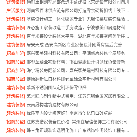
[建筑装修]
畅销重钢别墅局部改造中蓝建投北京建设有限公司四川
[生活服务]
河南零百味供应链有限公司打造零食硬折扣线上线下联动
[建筑装修]
基装设计施工一体化哪家专业？无锡亿莱居装饰经验丰富
[建筑装修]
匠心施工家装改造二手房改造，宁波雅美和居建材科技有限公司
[建筑装修]
百年米莱设计装修大平层，湖北百年米莱空间美学装饰材料有限公司匠心打造
[建筑装修]
居安天成 西安高新区专业家装设计刚需房售后完善
[招商加盟]
嘉兴家美建材科技有限公司：平湖新房装修全屋服务
[招商加盟]
邯郸至臻全宅新材料：邯山健康设计引领绿色装修新风尚
[招商加盟]
海宁精装房翻新公司，嘉兴家美建材科技有限公司专业改造
[招商加盟]
健康翻新进口材料邯郸至臻全宅新材料有限公司
[建筑装修]
慕新不锈钢团队定制环保零甲醛
[建筑装修]
艺术匠心制作新中式费用：江苏东钢金属家居有限公司详解
[建筑装修]
云南晟构建筑建材有限公司
[建筑装修]
优质室内设计哪家好？南京市创亿讯口碑卓越
[招商加盟]
江苏靠谱家装全包价格_常州宜居佳装饰工程有限公司
[建筑装修]
珠三角正规装饰透明化施工广东鼎饰空间装饰工程有限公司