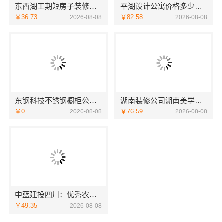
东西湖工期短房子装修本地快装透明
平湖设计公寓价格多少？嘉兴家美建材科技给您实惠方案
￥36.73
￥82.58
2026-08-08
2026-08-08
东钢科技不锈钢橱柜公司十大品牌江苏东钢金属科技
湖南装修公司湖南美学筑家建材老房翻新，湖南美学筑家建材焕新您的家
￥0
￥76.59
2026-08-08
2026-08-08
中蓝建投四川：优秀农村建房婚房布置设计案例
￥49.35
2026-08-08