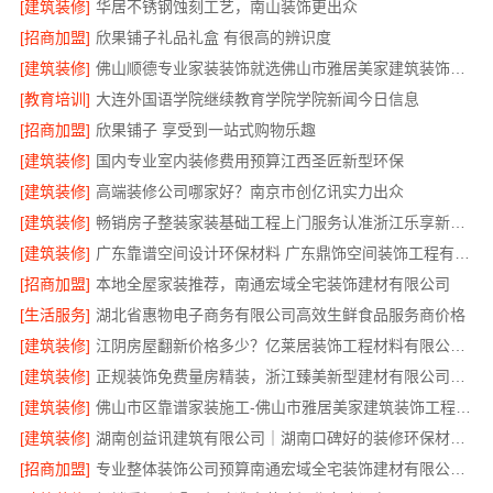
[建筑装修]
华居不锈钢蚀刻工艺，南山装饰更出众
[招商加盟]
欣果铺子礼品礼盒 有很高的辨识度
[建筑装修]
佛山顺德专业家装装饰就选佛山市雅居美家建筑装饰工程有限公司
[教育培训]
大连外国语学院继续教育学院学院新闻今日信息
[招商加盟]
欣果铺子 享受到一站式购物乐趣
[建筑装修]
国内专业室内装修费用预算江西圣匠新型环保
[建筑装修]
高端装修公司哪家好？南京市创亿讯实力出众
[建筑装修]
畅销房子整装家装基础工程上门服务认准浙江乐享新材料有限公司
[建筑装修]
广东靠谱空间设计环保材料 广东鼎饰空间装饰工程有限公司
[招商加盟]
本地全屋家装推荐，南通宏域全宅装饰建材有限公司
[生活服务]
湖北省惠物电子商务有限公司高效生鲜食品服务商价格
[建筑装修]
江阴房屋翻新价格多少？亿莱居装饰工程材料有限公司全流程品控
[建筑装修]
正规装饰免费量房精装，浙江臻美新型建材有限公司专业为您服务
[建筑装修]
佛山市区靠谱家装施工-佛山市雅居美家建筑装饰工程有限公司
[建筑装修]
湖南创益讯建筑有限公司｜湖南口碑好的装修环保材料推荐
[招商加盟]
专业整体装饰公司预算南通宏域全宅装饰建材有限公司核算