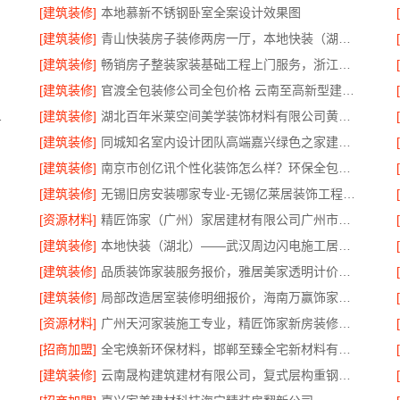
[建筑装修]
本地慕新不锈钢卧室全案设计效果图
[建筑装修]
青山快装房子装修两房一厅，本地快装（湖北）科技有限公司一站式装修托管，省心省力
[建筑装修]
畅销房子整装家装基础工程上门服务，浙江乐享新材料有限公司
[建筑装修]
官渡全包装修公司全包价格 云南至高新型建材透明无增项
制工厂怎么样
[建筑装修]
湖北百年米莱空间美学装饰材料有限公司黄石有设计感实景案例
[建筑装修]
同城知名室内设计团队高端嘉兴绿色之家建材科技有限公司
[建筑装修]
南京市创亿讯个性化装饰怎么样？环保全包更省心
[建筑装修]
无锡旧房安装哪家专业-无锡亿莱居装饰工程材料有限公司
[资源材料]
精匠饰家（广州）家居建材有限公司广州市区家装装修新房报价
[建筑装修]
本地快装（湖北）——武汉周边闪电施工居家装修一楼带院
[建筑装修]
品质装饰家装服务报价，雅居美家透明计价更省心
[建筑装修]
局部改造居室装修明细报价，海南万赢饰家新型建筑材料有限公司
[资源材料]
广州天河家装施工专业，精匠饰家新房装修首选
[招商加盟]
全宅焕新环保材料，邯郸至臻全宅新材料有限公司打造零醛居所
[建筑装修]
云南晟构建筑建材有限公司，复式层构重钢住宅公司