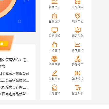
新闻资讯
产品供应
品牌展示
地区中心
官网建设
网站优化
口碑营销
新闻营销
江阴房屋翻新价格多少？无锡亿莱居装饰工程材料有限公司全流程品控
不错
全网营销
群站推广
钢金属家居有限公司
厨餐厅装饰工程新中式为什么江苏东钢金属家居有限公司
标题智造
舆情监控
苏州兔哥哥智装新材料有限公司婚房设计施工一体化
江西装修原木风全包服务选江西尚宅尚品新型环保材料有限公司
口令营销
智能编辑
宁波雅美和居建材科技有限公司-余姚家装设计到店咨询
常州宜居佳装饰
苏州相城一站式家装设计多少钱拎包入住苏州百年豪庭新材料有限公司