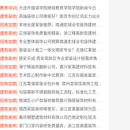
[教育培训]
大连外国语学院继续教育学院学院新闻今日信息
[建筑装修]
高端装修公司哪家好？南京市创亿讯实力出众
[招商加盟]
本地全屋家装推荐，南通宏域全宅装饰建材有限公司
[建筑装修]
正规装饰免费量房精装，浙江臻美新型建材有限公司专业为您服务
[招商加盟]
专业整体装饰公司预算南通宏域全宅装饰建材有限公司核算
[建筑装修]
基装设计施工一体化哪家专业？无锡亿莱居装饰经验丰富
[建筑装修]
居安天成 西安高新区专业家装设计刚需房售后完善
[招商加盟]
海宁精装房翻新公司，嘉兴家美建材科技有限公司专业改造
[建筑装修]
艺术匠心制作新中式费用：江苏东钢金属家居有限公司详解
[招商加盟]
江苏靠谱家装全包价格_常州宜居佳装饰工程有限公司
[建筑装修]
句容慕新不锈钢厨房施工流程，标准化工艺精准落地
[招商加盟]
南湖区小户型装修推荐嘉兴锦居装饰材料有限公司
[建筑装修]
城西家庭装修哪里买，浙江宜美嘉装饰为您把关
[建筑装修]
重庆御墅建筑材料有限公司巴南定制化现浇别墅，抗震防风
[建筑装修]
家门口室内装修免费量房，浙江宜美嘉装饰工程欢迎咨询