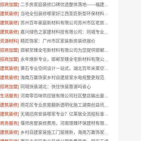
[招商加盟]
二手房家庭装修口碑优选整体落地——福建尚艺空间新材料科技有限公司
[建筑装修]
当地全包装修哪家好江西圣匠新型环保材料有限公司
[建筑装修]
苏州百年豪庭新材料有限公司苏州市区老房翻新报价
[建筑装修]
嘉兴绿色之家建材科技有限公司：同城专业家装团队环保
[资源材料]
精匠饰家：广州市区家装新房装修报价
[招商加盟]
邯郸至臻全宅新材料有限公司为您提供邯郸装修新材料
[招商加盟]
永年焕新专业，邯郸至臻全宅新材料有限公司定义新一代家装体验
[建筑装修]
黄石专业空间设计一站式，湖北百年米莱空间美学装饰材料有限公司
[建筑装修]
海南万赢饰家乡村自建居室水电规整更规范
[招商加盟]
同城快装湖北：快住快装靠谱吗省心
[生活服务]
河南零百味供应链有限公司社区整店输出量贩零食适配全场景
[建筑装修]
雨花区专业房屋翻新透明化施工湖南创益讯建筑
[建筑装修]
无锡旧房安装哪家专业？亿莱居全流程标准化施工
[商务服务]
偃师房屋装修费用，河南璟臻环保建材有限公司无隐形消费透明
[建筑装修]
乡村自建家装施工门窗焕新，海南万赢饰家新型建筑材料有限公司