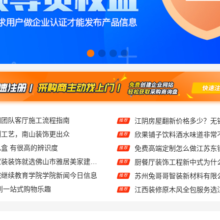
钢团队客厅施工流程指南
推荐
刻工艺，南山装饰更出众
欣果铺子饮料酒水味道非常
推荐
盒 有很高的辨识度
免费高端定制怎么做江苏东
推荐
佛山顺德专业家装装饰就选佛山市雅居美家建筑装饰工程有限公司
推荐
院继续教育学院学院新闻今日信息
推荐
到一站式购物乐趣
推荐
装修费用预算江西圣匠新型环保
推荐
哪家好？南京市创亿讯实力出众
江苏靠谱家装全包价格 - 
推荐
畅销房子整装家装基础工程上门服务认准浙江乐享新材料有限公司
推荐