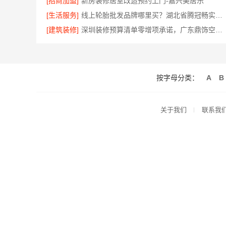
[招商加盟]
新房装修居室改造预约上门-嘉兴美居乐
[生活服务]
线上轮胎批发品牌哪里买？湖北省腾冠畅实业贸易有限公司
[建筑装修]
深圳装修预算清单零增项承诺，广东鼎饰空间装饰工程有限公司透明报价
按字母分类：
A
B
关于我们
联系我