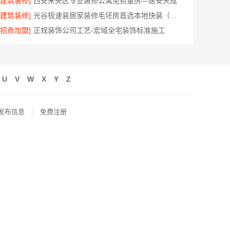
[建筑装修]
西安未央区专业装修公寓免费量房—居安天成
[建筑装修]
光谷极速装居家装修毛坯房首选本地快装（湖北）科技
[招商加盟]
正规装饰公司工艺-宏域全宅装饰标准施工
U
V
W
X
Y
Z
发布信息
免费注册