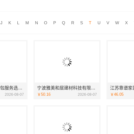
广东靠谱空间设计环保材料 广东鼎饰空间装饰工程有限公司
急装装修哪家快品质施工，
推荐
嘉兴锦居装饰材料有限公司，秀洲区旧房翻新室内设计哪家好
西安未央区专业装修公寓免
推荐
J
K
L
M
N
O
P
Q
R
S
T
U
V
W
X
设计卫生间304材质
推荐
江西装修原木风全包服务选江西尚宅尚品新型环保材料有限公司
宁波雅美和居建材科技有限公司-余姚家装设计到店咨询
￥50.16
￥46.05
2026-08-07
2026-08-07