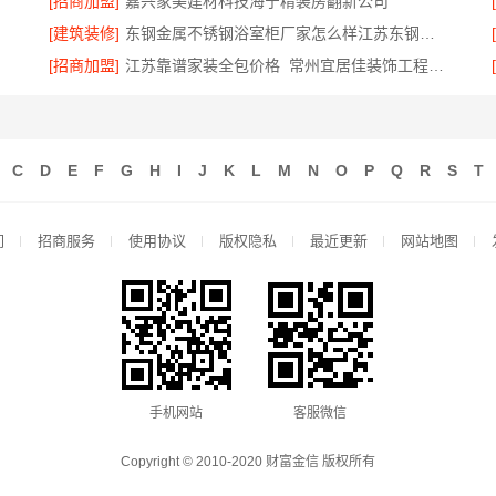
[招商加盟]
嘉兴家美建材科技海宁精装房翻新公司
[建筑装修]
东钢金属不锈钢浴室柜厂家怎么样江苏东钢金属科技有限公司
[招商加盟]
江苏靠谱家装全包价格_常州宜居佳装饰工程有限公司性价比之选
C
D
E
F
G
H
I
J
K
L
M
N
O
P
Q
R
S
T
们
招商服务
使用协议
版权隐私
最近更新
网站地图
手机网站
客服微信
Copyright © 2010-2020 财富金信 版权所有