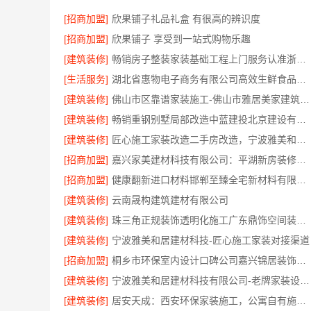
[招商加盟]
欣果铺子礼品礼盒 有很高的辨识度
[招商加盟]
欣果铺子 享受到一站式购物乐趣
[建筑装修]
畅销房子整装家装基础工程上门服务认准浙江乐享新材料有限公司
[生活服务]
湖北省惠物电子商务有限公司高效生鲜食品服务商价格
[建筑装修]
佛山市区靠谱家装施工-佛山市雅居美家建筑装饰工程有限公司
[建筑装修]
畅销重钢别墅局部改造中蓝建投北京建设有限公司四川
[建筑装修]
匠心施工家装改造二手房改造，宁波雅美和居建材科技有限公司
[招商加盟]
嘉兴家美建材科技有限公司：平湖新房装修全屋服务
[招商加盟]
健康翻新进口材料邯郸至臻全宅新材料有限公司
[建筑装修]
云南晟构建筑建材有限公司
[建筑装修]
珠三角正规装饰透明化施工广东鼎饰空间装饰工程有限公司
[建筑装修]
宁波雅美和居建材科技-匠心施工家装对接渠道
[招商加盟]
桐乡市环保室内设计口碑公司嘉兴锦居装饰材料有限公司
[建筑装修]
宁波雅美和居建材科技有限公司-老牌家装设计施工对接
[建筑装修]
居安天成：西安环保家装施工，公寓自有施工队