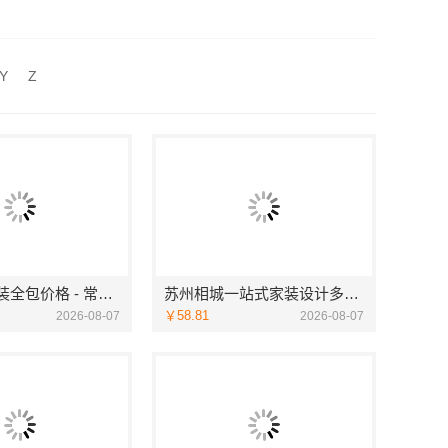
同城快装省心
费量房居安天成
Y
Z
河南零百味供应链有限公司社区整店输出量贩零食适配全场景
江苏靠谱家装全包价格 - 常州宜居佳装饰
苏州相城一站式家装设计多少钱拎包入住苏州百年豪庭新材料有限公司
￥58.81
2026-08-07
2026-08-07