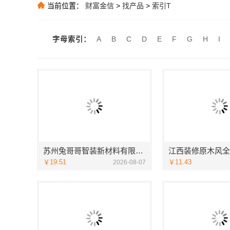
当前位置：
财富金信
>
找产品
>
索引T
推荐
推荐
字母索引：
A
B
C
D
E
F
G
H
I
慕新不锈钢全案
推荐
苏州兔哥哥智装新材料有限公司婚房设计施工一体化
￥19.51
￥11.43
2026-08-07