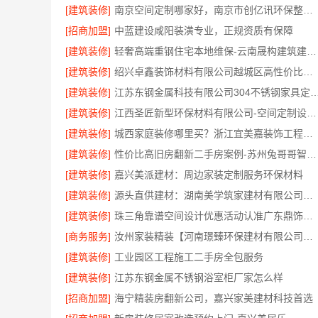
[建筑装修]
南京空间定制哪家好，南京市创亿讯环保整装方案
[招商加盟]
中蓝建设咸阳装潢专业，正规资质有保障
[建筑装修]
轻奢高端重钢住宅本地维保-云南晟构建筑建材有限公司
[建筑装修]
绍兴卓鑫装饰材料有限公司越城区高性价比家装环保材料
[建筑装修]
江苏东钢金属科技有限公司304不锈钢家具定
[建筑装修]
江西圣匠新型环保材料有限公司-空间定制设计方案厂家
[建筑装修]
城西家庭装修哪里买？浙江宜美嘉装饰工程有限公司帮您省心选材
[建筑装修]
性价比高旧房翻新二手房案例-苏州兔哥哥智装新材料有限公司
[建筑装修]
嘉兴美派建材：周边家装定制服务环保材料
[建筑装修]
源头直供建材：湖南美学筑家建材有限公司商铺装修
[建筑装修]
珠三角靠谱空间设计优惠活动认准广东鼎饰空间装饰工程有限公司
[商务服务]
汝州家装精装【河南璟臻环保建材有限公司】一站式整体装修服务
[建筑装修]
工业园区工程施工二手房全包服务
[建筑装修]
江苏东钢金属不锈钢浴室柜厂家怎么样
[招商加盟]
海宁精装房翻新公司，嘉兴家美建材科技首选