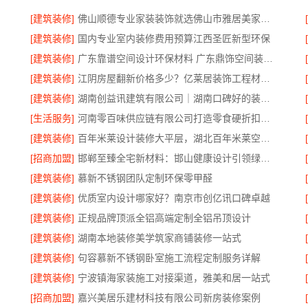
[建筑装修]
佛山顺德专业家装装饰就选佛山市雅居美家建筑装饰工程有限公司
[建筑装修]
国内专业室内装修费用预算江西圣匠新型环保
[建筑装修]
广东靠谱空间设计环保材料 广东鼎饰空间装饰工程有限公司
[建筑装修]
江阴房屋翻新价格多少？亿莱居装饰工程材料有限公司全流程品控
[建筑装修]
湖南创益讯建筑有限公司｜湖南口碑好的装修环保材料推荐
[生活服务]
河南零百味供应链有限公司打造零食硬折扣线上线下联动
[建筑装修]
百年米莱设计装修大平层，湖北百年米莱空间美学装饰材料有限公司匠心打造
[招商加盟]
邯郸至臻全宅新材料：邯山健康设计引领绿色装修新风尚
[建筑装修]
慕新不锈钢团队定制环保零甲醛
[建筑装修]
优质室内设计哪家好？南京市创亿讯口碑卓越
[建筑装修]
正规品牌顶派全铝高端定制全铝吊顶设计
[建筑装修]
湖南本地装修美学筑家商铺装修一站式
[建筑装修]
句容慕新不锈钢卧室施工流程定制服务详解
[建筑装修]
宁波镇海家装施工对接渠道，雅美和居一站式
[招商加盟]
嘉兴美居乐建材科技有限公司新房装修案例