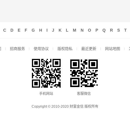
C
D
E
F
G
H
I
J
K
L
M
N
O
P
Q
R
S
T
们
招商服务
使用协议
版权隐私
最近更新
网站地图
手机网站
客服微信
Copyright © 2010-2020 财富金信 版权所有