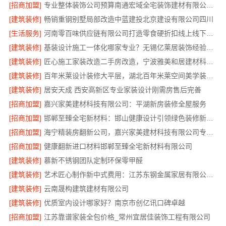
[招商加盟]
专业整体装饰公司预算南通宏域全宅装饰建材有限公司核算
[建筑装修]
畅销重钢别墅局部改造中蓝建投北京建设有限公司四川
[生活服务]
河南零百味供应链有限公司打造零食硬折扣线上线下联动
[建筑装修]
基装设计施工一体化哪家专业？无锡亿莱居装饰经验丰富
[建筑装修]
匠心施工家装改造二手房改造，宁波雅美和居建材科技有限公司
[建筑装修]
百年米莱设计装修大平层，湖北百年米莱空间美学装饰材料有限公司匠心打造
[建筑装修]
居安天成 西安高新区专业家装设计刚需房售后完善
[招商加盟]
嘉兴家美建材科技有限公司：平湖新房装修全屋服务
[招商加盟]
邯郸至臻全宅新材料：邯山健康设计引领绿色装修新风尚
[招商加盟]
海宁精装房翻新公司，嘉兴家美建材科技有限公司专业改造
[招商加盟]
健康翻新进口材料邯郸至臻全宅新材料有限公司
[建筑装修]
慕新不锈钢团队定制环保零甲醛
[建筑装修]
艺术匠心制作新中式费用：江苏东钢金属家居有限公司详解
[建筑装修]
云南晟构建筑建材有限公司
[建筑装修]
优质室内设计哪家好？南京市创亿讯口碑卓越
[招商加盟]
江苏靠谱家装全包价格_常州宜居佳装饰工程有限公司