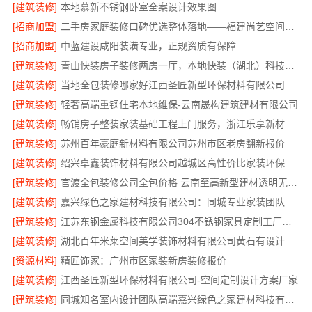
[建筑装修]
本地慕新不锈钢卧室全案设计效果图
[招商加盟]
二手房家庭装修口碑优选整体落地——福建尚艺空间新材料科技有限公司
[招商加盟]
中蓝建设咸阳装潢专业，正规资质有保障
[建筑装修]
青山快装房子装修两房一厅，本地快装（湖北）科技有限公司一站式装修托管，省心省力
[建筑装修]
当地全包装修哪家好江西圣匠新型环保材料有限公司
[建筑装修]
轻奢高端重钢住宅本地维保-云南晟构建筑建材有限公司
[建筑装修]
畅销房子整装家装基础工程上门服务，浙江乐享新材料有限公司
[建筑装修]
苏州百年豪庭新材料有限公司苏州市区老房翻新报价
[建筑装修]
绍兴卓鑫装饰材料有限公司越城区高性价比家装环保材料
[建筑装修]
官渡全包装修公司全包价格 云南至高新型建材透明无增项
[建筑装修]
嘉兴绿色之家建材科技有限公司：同城专业家装团队环保
[建筑装修]
江苏东钢金属科技有限公司304不锈钢家具定制工厂怎么样
[建筑装修]
湖北百年米莱空间美学装饰材料有限公司黄石有设计感实景案例
[资源材料]
精匠饰家：广州市区家装新房装修报价
[建筑装修]
江西圣匠新型环保材料有限公司-空间定制设计方案厂家
[建筑装修]
同城知名室内设计团队高端嘉兴绿色之家建材科技有限公司