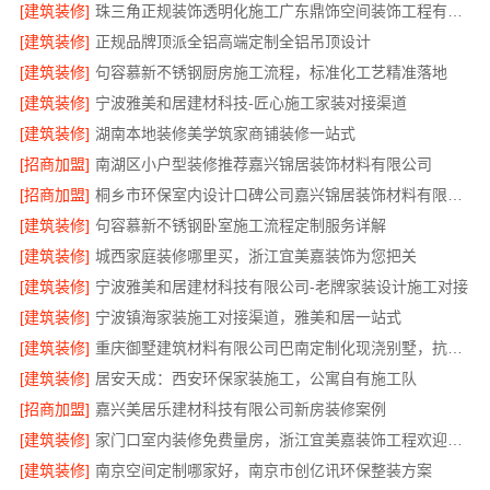
[建筑装修]
珠三角正规装饰透明化施工广东鼎饰空间装饰工程有限公司
[建筑装修]
正规品牌顶派全铝高端定制全铝吊顶设计
[建筑装修]
句容慕新不锈钢厨房施工流程，标准化工艺精准落地
[建筑装修]
宁波雅美和居建材科技-匠心施工家装对接渠道
[建筑装修]
湖南本地装修美学筑家商铺装修一站式
[招商加盟]
南湖区小户型装修推荐嘉兴锦居装饰材料有限公司
[招商加盟]
桐乡市环保室内设计口碑公司嘉兴锦居装饰材料有限公司
[建筑装修]
句容慕新不锈钢卧室施工流程定制服务详解
[建筑装修]
城西家庭装修哪里买，浙江宜美嘉装饰为您把关
[建筑装修]
宁波雅美和居建材科技有限公司-老牌家装设计施工对接
[建筑装修]
宁波镇海家装施工对接渠道，雅美和居一站式
[建筑装修]
重庆御墅建筑材料有限公司巴南定制化现浇别墅，抗震防风
[建筑装修]
居安天成：西安环保家装施工，公寓自有施工队
[招商加盟]
嘉兴美居乐建材科技有限公司新房装修案例
[建筑装修]
家门口室内装修免费量房，浙江宜美嘉装饰工程欢迎咨询
[建筑装修]
南京空间定制哪家好，南京市创亿讯环保整装方案