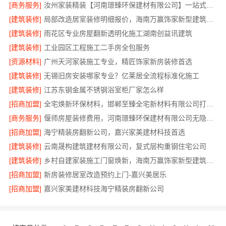
[商务服务]
汝州家装精装【河南璟臻环保建材有限公司】一站式整体装修服务
[建筑装修]
局部改造居室装修明细报价，海南万赢饰家新型建筑材料有限公司
[建筑装修]
雨花区专业房屋翻新透明化施工湖南创益讯建筑
[建筑装修]
工业园区工程施工二手房全包服务
[资源材料]
广州天河家装施工专业，精匠饰家新房装修首选
[建筑装修]
无锡旧房安装哪家专业？亿莱居全流程标准化施工
[建筑装修]
江苏东钢金属不锈钢浴室柜厂家怎么样
[招商加盟]
全宅焕新环保材料，邯郸至臻全宅新材料有限公司打造零醛居所
[商务服务]
偃师房屋装修费用，河南璟臻环保建材有限公司无隐形消费透明
[招商加盟]
海宁精装房翻新公司，嘉兴家美建材科技首选
[建筑装修]
云南晟构建筑建材有限公司，复式层构重钢住宅公司
[建筑装修]
乡村自建家装施工门窗焕新，海南万赢饰家新型建筑材料有限公司
[招商加盟]
新房装修居室改造预约上门-嘉兴美居乐
[招商加盟]
嘉兴家美建材科技海宁精装房翻新公司