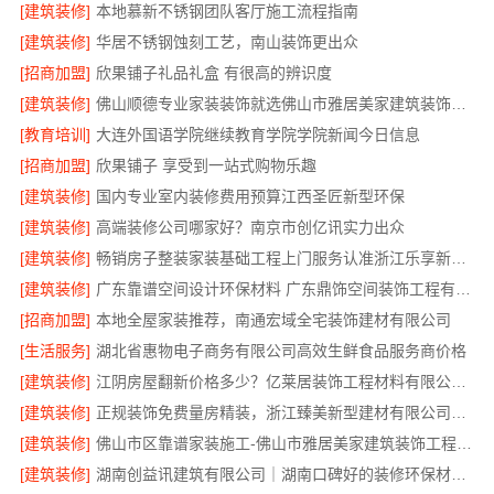
[建筑装修]
本地慕新不锈钢团队客厅施工流程指南
[建筑装修]
华居不锈钢蚀刻工艺，南山装饰更出众
[招商加盟]
欣果铺子礼品礼盒 有很高的辨识度
[建筑装修]
佛山顺德专业家装装饰就选佛山市雅居美家建筑装饰工程有限公司
[教育培训]
大连外国语学院继续教育学院学院新闻今日信息
[招商加盟]
欣果铺子 享受到一站式购物乐趣
[建筑装修]
国内专业室内装修费用预算江西圣匠新型环保
[建筑装修]
高端装修公司哪家好？南京市创亿讯实力出众
[建筑装修]
畅销房子整装家装基础工程上门服务认准浙江乐享新材料有限公司
[建筑装修]
广东靠谱空间设计环保材料 广东鼎饰空间装饰工程有限公司
[招商加盟]
本地全屋家装推荐，南通宏域全宅装饰建材有限公司
[生活服务]
湖北省惠物电子商务有限公司高效生鲜食品服务商价格
[建筑装修]
江阴房屋翻新价格多少？亿莱居装饰工程材料有限公司全流程品控
[建筑装修]
正规装饰免费量房精装，浙江臻美新型建材有限公司专业为您服务
[建筑装修]
佛山市区靠谱家装施工-佛山市雅居美家建筑装饰工程有限公司
[建筑装修]
湖南创益讯建筑有限公司｜湖南口碑好的装修环保材料推荐