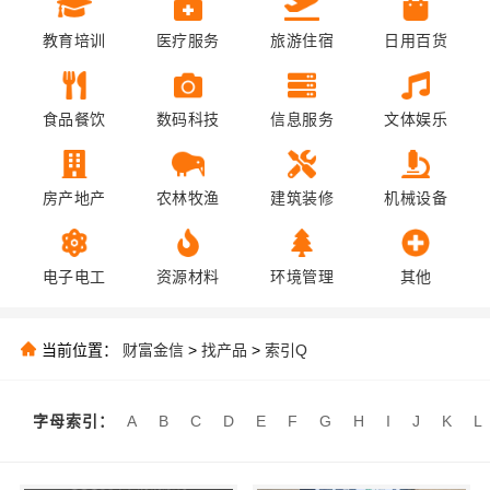
教育培训
医疗服务
旅游住宿
日用百货
食品餐饮
数码科技
信息服务
文体娱乐
房产地产
农林牧渔
建筑装修
机械设备
电子电工
资源材料
环境管理
其他
当前位置：
财富金信
>
找产品
>
索引Q
字母索引：
A
B
C
D
E
F
G
H
I
J
K
L