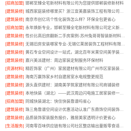
[招商加盟]
邯郸至臻全宅新材料有限公司为您提供邯郸装修新材料
[建筑装修]
城西家庭装修哪里买？浙江宜美嘉装饰工程有限公司帮您省心选材
[建筑装修]
南京市创亿讯个性化装饰怎么样？环保全包更省心
[招商加盟]
永年焕新专业，邯郸至臻全宅新材料有限公司定义新一代家装体验
[建筑装修]
性价比高旧房翻新二手房案例-苏州兔哥哥智装新材料有限公司
[建筑装修]
无锡旧房安装哪家专业-无锡亿莱居装饰工程材料有限公司
[建筑装修]
黄石专业空间设计一站式，湖北百年米莱空间美学装饰材料有限公司
[建筑装修]
嘉兴美派建材：周边家装定制服务环保材料
[资源材料]
精匠饰家（广州）家居建材有限公司广州市区家装装修新房报价
[建筑装修]
海南万赢饰家乡村自建居室水电规整更规范
[建筑装修]
源头直供建材：湖南美学筑家建材有限公司商铺装修
[建筑装修]
本地快装（湖北）——武汉周边闪电施工居家装修一楼带院
[招商加盟]
同城快装湖北：快住快装靠谱吗省心
[建筑装修]
珠三角靠谱空间设计优惠活动认准广东鼎饰空间装饰工程有限公司
[建筑装修]
品质装饰家装服务报价，雅居美家透明计价更省心
[生活服务]
河南零百味供应链有限公司社区整店输出量贩零食适配全场景