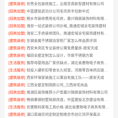
[建筑装修]
优秀全包装修施工，云南至高新型建材有限公司
[招商加盟]
中蓝建投武功分公司毛坯房半包新中式
[招商加盟]
桐乡市装修费用毛坯房，嘉兴锦居装饰材料有限公司
[招商加盟]
海安一站式装修公司价格_南通宏域全宅装饰建材
[招商加盟]
海安二手房装修团队，南通宏域全宅装饰建材有限公司
[建筑装修]
东钢金属不锈钢浴室柜厂家怎么样品质评测
[建筑装修]
西安未央区专业装修公寓免费量房-居安天成
[建筑装修]
福田全屋定制怎么设计，华居不锈钢方案
[生活服务]
推荐母婴用品厂家优缺点，湖北省惠物电子商务有限公司甄选
[生活服务]
轻投入硬折扣零食长久经营，河南零百味供应链有限公司打造持久收益
[建筑装修]
西安环保家装施工公寓自有施工队——居安天成
[建筑装修]
江西全屋定制简欧公司_江西尚宅尚品
[招商加盟]
南湖区装饰推荐小户型嘉兴锦居装饰材料有限公司
[建筑装修]
畅销重钢别墅局部改造，中蓝建投北京建设有限公司四川助力焕新
[生活服务]
优惠数码家电工具价格-湖北省惠物电子商务有限公司福利
[建筑装修]
浦口高端空间定制定制南京市创亿讯环保直达