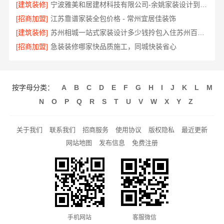
[建筑装修]
宁波雅美和居建材科技有限公司-余姚家装设计到店咨询
[招商加盟]
江苏靠谱家装全包价格 - 常州宜居佳装饰
[建筑装修]
苏州相城一站式家装设计多少钱拎包入住苏州百年豪庭新材料有限公司
[招商加盟]
急装装修哪家快品质施工，同城快装省心
按字母分类：
A
B
C
D
E
F
G
H
I
J
K
L
M
N
O
P
Q
R
S
T
U
V
W
X
Y
Z
关于我们
联系我们
招商服务
使用协议
版权隐私
最近更新
网站地图
发布信息
免费注册
手机网站
客服微信