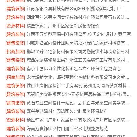
[建筑装修]
嘉兴绿色之家建材科技有限公司：同城专业家装团队环保
[建筑装修]
江苏东钢金属科技有限公司304不锈钢家具定制工厂怎么样
[建筑装修]
湖北百年米莱空间美学装饰材料有限公司黄石有设计感实景案例
[资源材料]
精匠饰家：广州市区家装新房装修报价
[建筑装修]
江西圣匠新型环保材料有限公司-空间定制设计方案厂家
[建筑装修]
同城知名室内设计团队高端嘉兴绿色之家建材科技有限公司
[招商加盟]
邯郸至臻全宅新材料有限公司为您提供邯郸装修新材料
[建筑装修]
城西家庭装修哪里买？浙江宜美嘉装饰工程有限公司帮您省心选材
[建筑装修]
南京市创亿讯个性化装饰怎么样？环保全包更省心
[招商加盟]
永年焕新专业，邯郸至臻全宅新材料有限公司定义新一代家装体验
[建筑装修]
性价比高旧房翻新二手房案例-苏州兔哥哥智装新材料有限公司
[建筑装修]
无锡旧房安装哪家专业-无锡亿莱居装饰工程材料有限公司
[建筑装修]
黄石专业空间设计一站式，湖北百年米莱空间美学装饰材料有限公司
[建筑装修]
嘉兴美派建材：周边家装定制服务环保材料
[资源材料]
精匠饰家（广州）家居建材有限公司广州市区家装装修新房报价
[建筑装修]
海南万赢饰家乡村自建居室水电规整更规范