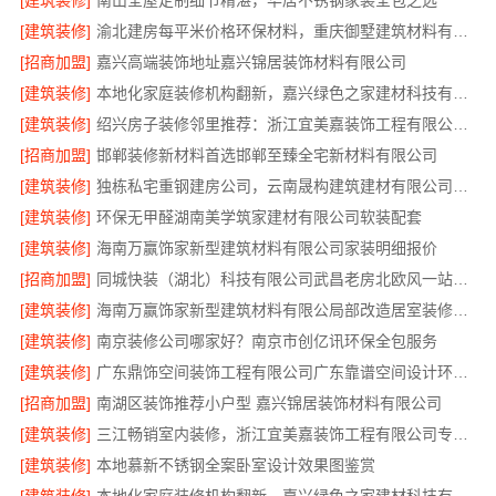
[建筑装修]
南山全屋定制细节精湛，华居不锈钢家装全包之选
[建筑装修]
渝北建房每平米价格环保材料，重庆御墅建筑材料有限公司
[招商加盟]
嘉兴高端装饰地址嘉兴锦居装饰材料有限公司
[建筑装修]
本地化家庭装修机构翻新，嘉兴绿色之家建材科技有限公司焕新家园
[建筑装修]
绍兴房子装修邻里推荐：浙江宜美嘉装饰工程有限公司值得信赖
[招商加盟]
邯郸装修新材料首选邯郸至臻全宅新材料有限公司
[建筑装修]
独栋私宅重钢建房公司，云南晟构建筑建材有限公司专属定制
[建筑装修]
环保无甲醛湖南美学筑家建材有限公司软装配套
[建筑装修]
海南万赢饰家新型建筑材料有限公司家装明细报价
[招商加盟]
同城快装（湖北）科技有限公司武昌老房北欧风一站式装修
[建筑装修]
海南万赢饰家新型建筑材料有限公局部改造居室装修工期提速
[建筑装修]
南京装修公司哪家好？南京市创亿讯环保全包服务
[建筑装修]
广东鼎饰空间装饰工程有限公司广东靠谱空间设计环保材料
[招商加盟]
南湖区装饰推荐小户型 嘉兴锦居装饰材料有限公司
[建筑装修]
三江畅销室内装修，浙江宜美嘉装饰工程有限公司专业服务
[建筑装修]
本地慕新不锈钢全案卧室设计效果图鉴赏