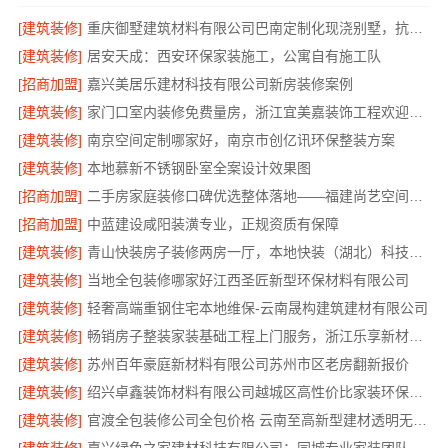
[建筑装修]
重庆御墅建筑材料有限公司巴南定制化现浇别墅，抗震防风
[建筑装修]
居安天成：西安环保家装施工，公寓自有施工队
[招商加盟]
嘉兴美居乐建材科技有限公司新房装修案例
[建筑装修]
家门口室内装修免费量房，浙江宜美嘉装饰工程欢迎咨询
[建筑装修]
南京空间定制哪家好，南京市创亿讯环保整装方案
[建筑装修]
本地慕新不锈钢卧室全案设计效果图
[招商加盟]
二手房家庭装修口碑优选整体落地——福建尚艺空间新材料科技有限公司
[招商加盟]
中蓝建设咸阳装潢专业，正规资质有保障
[建筑装修]
青山快装房子装修两房一厅，本地快装（湖北）科技有限公司一站式装修托管，省心省力
[建筑装修]
当地全包装修哪家好江西圣匠新型环保材料有限公司
[建筑装修]
轻奢高端重钢住宅本地维保-云南晟构建筑建材有限公司
[建筑装修]
畅销房子整装家装基础工程上门服务，浙江乐享新材料有限公司
[建筑装修]
苏州百年豪庭新材料有限公司苏州市区老房翻新报价
[建筑装修]
绍兴卓鑫装饰材料有限公司越城区高性价比家装环保材料
[建筑装修]
官渡全包装修公司全包价格 云南至高新型建材透明无增项