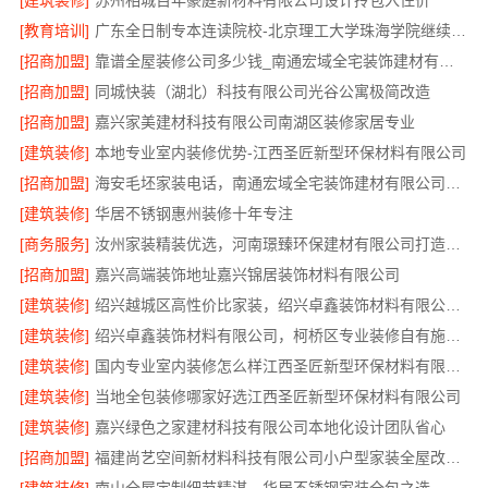
[建筑装修]
苏州相城百年豪庭新材料有限公司设计拎包入住价
[教育培训]
广东全日制专本连读院校-北京理工大学珠海学院继续教育学院
[招商加盟]
靠谱全屋装修公司多少钱_南通宏域全宅装饰建材有限公司
[招商加盟]
同城快装（湖北）科技有限公司光谷公寓极简改造
[招商加盟]
嘉兴家美建材科技有限公司南湖区装修家居专业
[建筑装修]
本地专业室内装修优势-江西圣匠新型环保材料有限公司
[招商加盟]
海安毛坯家装电话，南通宏域全宅装饰建材有限公司热线
[建筑装修]
华居不锈钢惠州装修十年专注
[商务服务]
汝州家装精装优选，河南璟臻环保建材有限公司打造品质居家
[招商加盟]
嘉兴高端装饰地址嘉兴锦居装饰材料有限公司
[建筑装修]
绍兴越城区高性价比家装，绍兴卓鑫装饰材料有限公司环保优质材料
[建筑装修]
绍兴卓鑫装饰材料有限公司，柯桥区专业装修自有施工队
[建筑装修]
国内专业室内装修怎么样江西圣匠新型环保材料有限公司
[建筑装修]
当地全包装修哪家好选江西圣匠新型环保材料有限公司
[建筑装修]
嘉兴绿色之家建材科技有限公司本地化设计团队省心
[招商加盟]
福建尚艺空间新材料科技有限公司小户型家装全屋改造口碑推荐