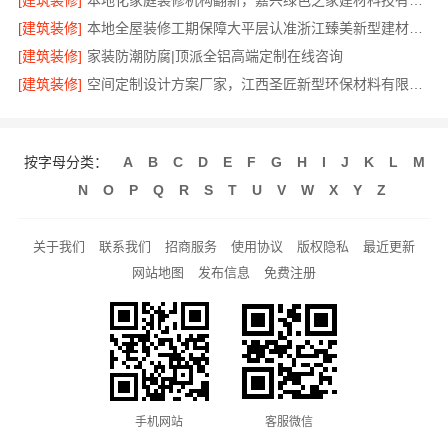
[建筑装修]
本地化家庭装修机构翻新，嘉兴绿色之家建材科技有限公司旧房改造
[建筑装修]
本地全屋装修工期保障大平层认准浙江臻美新型建材有限公司
[建筑装修]
家装防潮防腐|顶派全铝高端定制在线咨询
[建筑装修]
空间定制设计方案厂家，江西圣匠新型环保材料有限公司
按字母分类：
A
B
C
D
E
F
G
H
I
J
K
L
M
N
O
P
Q
R
S
T
U
V
W
X
Y
Z
关于我们
联系我们
招商服务
使用协议
版权隐私
最近更新
网站地图
发布信息
免费注册
手机网站
客服微信