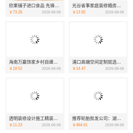
欣果铺子进口食品 先锋设计团队研发
光谷省事家庭装修婚房首选本地快装（湖北）科技有限公司
￥73.26
￥13.92
2026-08-06
2026-08-06
海南万赢饰家乡村自建家装施工门窗焕新
浦口高端空间定制就选南京市创亿讯，环保材料更安心
￥19.52
￥14.47
2026-08-06
2026-08-06
透明装修设计施工精装，浙江臻美新型建材有限公司全程公开
推荐轮胎批发公司：湖北省腾冠畅实业贸易有限公司功能
￥11.23
￥464.61
2026-08-06
2026-08-06