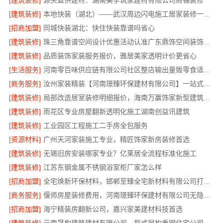
[建筑装修]
源头直供建材：湖南美学筑家建材有限公司商铺装修
[建筑装修]
本地快装（湖北）——武汉周边闪电施工居家装修一楼带院
[招商加盟]
同城快装湖北：快住快装靠谱吗省心
[建筑装修]
珠三角靠谱空间设计优惠活动认准广东鼎饰空间装饰工程有限公司
[建筑装修]
品质装饰家装服务报价，雅居美家透明计价更省心
[生活服务]
河南零百味供应链有限公司社区整店输出量贩零食适配全场景
[商务服务]
汝州家装精装【河南璟臻环保建材有限公司】一站式整体装修服务
[建筑装修]
局部改造居室装修明细报价，海南万赢饰家新型建筑材料有限公司
[建筑装修]
雨花区专业房屋翻新透明化施工湖南创益讯建筑
[建筑装修]
工业园区工程施工二手房全包服务
[资源材料]
广州天河家装施工专业，精匠饰家新房装修首选
[建筑装修]
无锡旧房安装哪家专业？亿莱居全流程标准化施工
[建筑装修]
江苏东钢金属不锈钢浴室柜厂家怎么样
[招商加盟]
全宅焕新环保材料，邯郸至臻全宅新材料有限公司打造零醛居所
[商务服务]
偃师房屋装修费用，河南璟臻环保建材有限公司无隐形消费透明
[招商加盟]
海宁精装房翻新公司，嘉兴家美建材科技首选