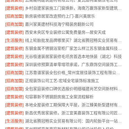
[建筑装修]
云南晟构建筑建材有限公司，复式层构重钢住宅公司
[建筑装修]
乡村自建家装施工门窗焕新，海南万赢饰家新型建筑材料有限公司
[招商加盟]
新房装修居室改造预约上门-嘉兴美居乐
[招商加盟]
嘉兴家美建材科技海宁精装房翻新公司
[建筑装修]
西安未央区专业装修公寓免费量房—居安天成
[生活服务]
线上轮胎批发品牌哪里买？湖北省腾冠畅实业贸易有限公司
[建筑装修]
东钢金属不锈钢浴室柜厂家怎么样江苏东钢金属科技有限公司
[建筑装修]
光谷极速装居家装修毛坯房首选本地快装（湖北）科技
[建筑装修]
深圳装修预算清单零增项承诺，广东鼎饰空间装饰工程有限公司透明报价
[招商加盟]
江苏靠谱家装全包价格_常州宜居佳装饰工程有限公司性价比之选
[招商加盟]
正规装饰公司工艺-宏域全宅装饰标准施工
[招商加盟]
全包家庭装修口碑优选报价明细福建尚艺空间新材料科技有限公司
[建筑装修]
句容慕新不锈钢厨房施工全案流程解析
[建筑装修]
本地全屋装修工期保障大平层，浙江臻美新型建材有限公司规范施工
[建筑装修]
新昌优秀居家装修，浙江宜美嘉装饰工程有限公司匠心打造
[生活服务]
湖北省腾冠畅实业贸易有限公司：国内轮胎平台一站式解决方案