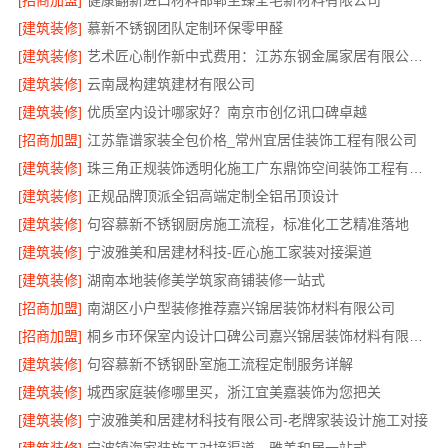
[招商加盟]
健康翻新进口材料邯郸至臻全宅新材料有限公司
[建筑装修]
慕新不锈钢团队定制环保零甲醛
[建筑装修]
艺术匠心制作新中式费用：江苏东钢金属家居有限公司详解
[建筑装修]
云南晟构建筑建材有限公司
[建筑装修]
优质室内设计哪家好？南京市创亿讯口碑卓越
[招商加盟]
江苏靠谱家装全包价格_常州宜居佳装饰工程有限公司
[建筑装修]
珠三角正规装饰透明化施工广东鼎饰空间装饰工程有限公司
[建筑装修]
正规品牌顶派全铝高端定制全铝吊顶设计
[建筑装修]
句容慕新不锈钢厨房施工流程，标准化工艺精准落地
[建筑装修]
宁波雅美和居建材科技-匠心施工家装对接渠道
[建筑装修]
湖南本地装修美学筑家商铺装修一站式
[招商加盟]
南湖区小户型装修推荐嘉兴锦居装饰材料有限公司
[招商加盟]
桐乡市环保室内设计口碑公司嘉兴锦居装饰材料有限公司
[建筑装修]
句容慕新不锈钢卧室施工流程定制服务详解
[建筑装修]
城西家庭装修哪里买，浙江宜美嘉装饰为您把关
[建筑装修]
宁波雅美和居建材科技有限公司-老牌家装设计施工对接