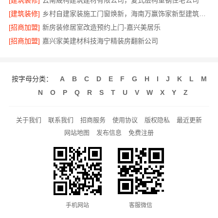
[建筑装修]
云南晟构建筑建材有限公司，复式层构重钢住宅公司
[建筑装修]
乡村自建家装施工门窗焕新，海南万赢饰家新型建筑材料有限公司
[招商加盟]
新房装修居室改造预约上门-嘉兴美居乐
[招商加盟]
嘉兴家美建材科技海宁精装房翻新公司
按字母分类：
A
B
C
D
E
F
G
H
I
J
K
L
M
N
O
P
Q
R
S
T
U
V
W
X
Y
Z
关于我们
联系我们
招商服务
使用协议
版权隐私
最近更新
网站地图
发布信息
免费注册
手机网站
客服微信