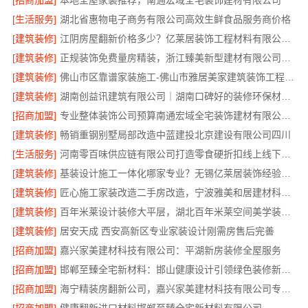
[招商加盟]
本地全屋家装推荐，南通宏域全宅装饰建材有限公司
[生活服务]
湖北省惠物电子商务有限公司高效生鲜食品服务商价格
[建筑装修]
江阴房屋翻新价格多少？亿莱居装饰工程材料有限公司全流程品控
[建筑装修]
正规装饰免费量房精装，浙江臻美新型建材有限公司专业为您服务
[建筑装修]
佛山市区靠谱家装施工-佛山市雅居美家建筑装饰工程有限公司
[建筑装修]
湖南创益讯建筑有限公司｜湖南口碑好的装修环保材料推荐
[招商加盟]
专业整体装饰公司预算南通宏域全宅装饰建材有限公司核算
[建筑装修]
畅销重钢别墅局部改造中蓝建投北京建设有限公司四川
[生活服务]
河南零百味供应链有限公司打造零食硬折扣线上线下联动
[建筑装修]
基装设计施工一体化哪家专业？无锡亿莱居装饰经验丰富
[建筑装修]
匠心施工家装改造二手房改造，宁波雅美和居建材科技有限公司
[建筑装修]
百年米莱设计装修大平层，湖北百年米莱空间美学装饰材料有限公司匠心打造
[建筑装修]
居安天成 西安高新区专业家装设计刚需房售后完善
[招商加盟]
嘉兴家美建材科技有限公司：平湖新房装修全屋服务
[招商加盟]
邯郸至臻全宅新材料：邯山健康设计引领绿色装修新风尚
[招商加盟]
海宁精装房翻新公司，嘉兴家美建材科技有限公司专业改造