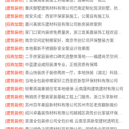
[建筑装修]
宁波镇海家装施工对接渠道，雅美和居一站式
[建筑装修]
重庆御墅建筑材料有限公司巴南定制化现浇别墅，抗震防风
[建筑装修]
居安天成：西安环保家装施工，公寓自有施工队
[招商加盟]
嘉兴美居乐建材科技有限公司新房装修案例
[建筑装修]
家门口室内装修免费量房，浙江宜美嘉装饰工程欢迎咨询
[建筑装修]
南京空间定制哪家好，南京市创亿讯环保整装方案
[建筑装修]
本地慕新不锈钢卧室全案设计效果图
[招商加盟]
二手房家庭装修口碑优选整体落地——福建尚艺空间新材料科技有限公司
[招商加盟]
中蓝建设咸阳装潢专业，正规资质有保障
[建筑装修]
青山快装房子装修两房一厅，本地快装（湖北）科技有限公司一站式装修托管，省心省力
[建筑装修]
当地全包装修哪家好江西圣匠新型环保材料有限公司
[建筑装修]
轻奢高端重钢住宅本地维保-云南晟构建筑建材有限公司
[建筑装修]
畅销房子整装家装基础工程上门服务，浙江乐享新材料有限公司
[建筑装修]
苏州百年豪庭新材料有限公司苏州市区老房翻新报价
[建筑装修]
绍兴卓鑫装饰材料有限公司越城区高性价比家装环保材料
[建筑装修]
官渡全包装修公司全包价格 云南至高新型建材透明无增项