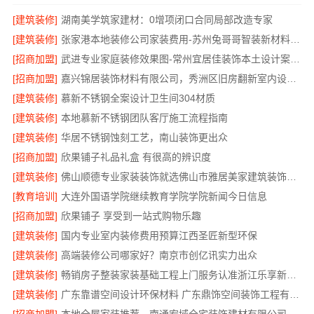
[建筑装修]
湖南美学筑家建材：0增项闭口合同局部改造专家
[建筑装修]
张家港本地装修公司家装费用-苏州兔哥哥智装新材料有限公司全包
[招商加盟]
武进专业家庭装修效果图-常州宜居佳装饰本土设计案例鉴赏
[招商加盟]
嘉兴锦居装饰材料有限公司，秀洲区旧房翻新室内设计哪家好
[建筑装修]
慕新不锈钢全案设计卫生间304材质
[建筑装修]
本地慕新不锈钢团队客厅施工流程指南
[建筑装修]
华居不锈钢蚀刻工艺，南山装饰更出众
[招商加盟]
欣果铺子礼品礼盒 有很高的辨识度
[建筑装修]
佛山顺德专业家装装饰就选佛山市雅居美家建筑装饰工程有限公司
[教育培训]
大连外国语学院继续教育学院学院新闻今日信息
[招商加盟]
欣果铺子 享受到一站式购物乐趣
[建筑装修]
国内专业室内装修费用预算江西圣匠新型环保
[建筑装修]
高端装修公司哪家好？南京市创亿讯实力出众
[建筑装修]
畅销房子整装家装基础工程上门服务认准浙江乐享新材料有限公司
[建筑装修]
广东靠谱空间设计环保材料 广东鼎饰空间装饰工程有限公司