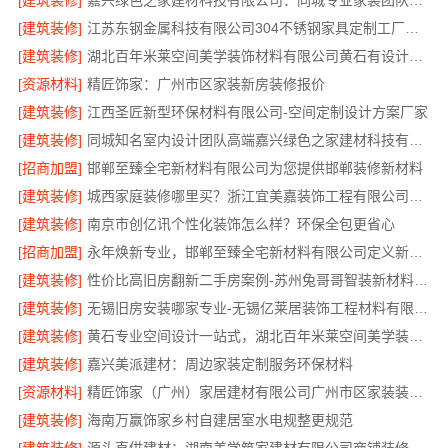
[建筑装修]
嘉兴绿色之家建材科技有限公司：同城专业家装团队环保
[建筑装修]
江苏东钢金属科技有限公司304不锈钢家具定制工厂怎么样
[建筑装修]
湖北百年米莱空间美学装饰材料有限公司黄石有设计感实景案例
[资源材料]
精匠饰家：广州市区家装新房装修报价
[建筑装修]
江西圣匠新型环保材料有限公司-空间定制设计方案厂家
[建筑装修]
同城知名室内设计团队高端嘉兴绿色之家建材科技有限公司
[招商加盟]
邯郸至臻全宅新材料有限公司为您提供邯郸装修新材料
[建筑装修]
城西家庭装修哪里买？浙江宜美嘉装饰工程有限公司帮您省心选材
[建筑装修]
南京市创亿讯个性化装饰怎么样？环保全包更省心
[招商加盟]
永年焕新专业，邯郸至臻全宅新材料有限公司定义新一代家装体验
[建筑装修]
性价比高旧房翻新二手房案例-苏州兔哥哥智装新材料有限公司
[建筑装修]
无锡旧房安装哪家专业-无锡亿莱居装饰工程材料有限公司
[建筑装修]
黄石专业空间设计一站式，湖北百年米莱空间美学装饰材料有限公司
[建筑装修]
嘉兴美派建材：周边家装定制服务环保材料
[资源材料]
精匠饰家（广州）家居建材有限公司广州市区家装装修新房报价
[建筑装修]
海南万赢饰家乡村自建居室水电规整更规范