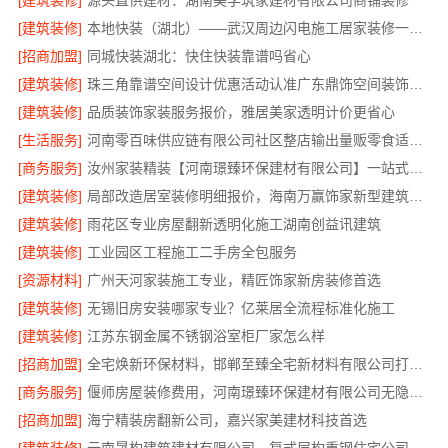
[建筑装修]
源头直供建材：湖南美学筑家建材有限公司商铺装修
[建筑装修]
本地快装（湖北）——武汉周边闪电施工居家装修一楼带院
[招商加盟]
同城快装湖北：快住快装靠谱吗省心
[建筑装修]
珠三角靠谱空间设计优惠活动认准广东鼎饰空间装饰工程有限公司
[建筑装修]
品质装饰家装服务报价，雅居美家透明计价更省心
[生活服务]
河南零百味供应链有限公司社区整店输出量贩零食适配全场景
[商务服务]
汝州家装精装【河南璟臻环保建材有限公司】一站式整体装修服务
[建筑装修]
局部改造居室装修明细报价，海南万赢饰家新型建筑材料有限公司
[建筑装修]
雨花区专业房屋翻新透明化施工湖南创益讯建筑
[建筑装修]
工业园区工程施工二手房全包服务
[资源材料]
广州天河家装施工专业，精匠饰家新房装修首选
[建筑装修]
无锡旧房安装哪家专业？亿莱居全流程标准化施工
[建筑装修]
江苏东钢金属不锈钢浴室柜厂家怎么样
[招商加盟]
全宅焕新环保材料，邯郸至臻全宅新材料有限公司打造零醛居所
[商务服务]
偃师房屋装修费用，河南璟臻环保建材有限公司无隐形消费透明
[招商加盟]
海宁精装房翻新公司，嘉兴家美建材科技首选