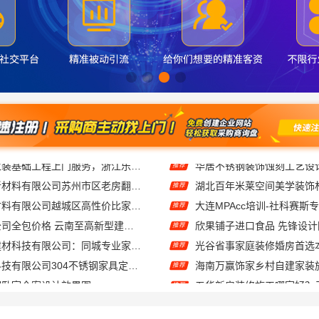
苏州百年豪庭新材料有限公司苏州市区老房翻新报价
推荐
绍兴卓鑫装饰材料有限公司越城区高性价比家装环保材料
推荐
官渡全包装修公司全包价格 云南至高新型建材透明无增项
欣果铺子进口食品 先锋设
推荐
嘉兴绿色之家建材科技有限公司：同城专业家装团队环保
推荐
江苏东钢金属科技有限公司304不锈钢家具定制工厂怎么样
海南万赢饰家乡村自建家装
推荐
钢卧室全案设计效果图
推荐
二手房家庭装修口碑优选整体落地——福建尚艺空间新材料科技有限公司
推荐
装潢专业，正规资质有保障
推荐