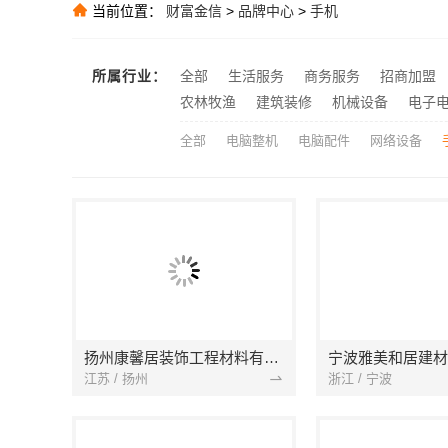
当前位置：
财富金信
>
品牌中心
>
手机
推荐
推荐
推荐
所属行业：
全部
生活服务
商务服务
招商加盟
推荐
农林牧渔
建筑装修
机械设备
电子
全部
电脑整机
电脑配件
网络设备
扬州康馨居装饰工程材料有限公司
江苏 / 扬州
浙江 / 宁波