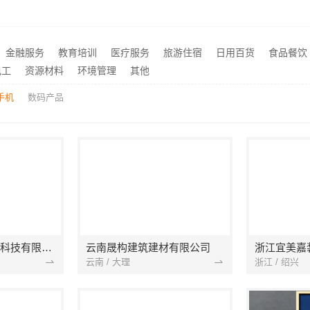
青山快装房子装修两房一厅，本地快装（湖北）科技有限公司一站式装修托管，省心省力
推荐
当地全包装修哪家好江西圣匠新型环保材料有限公司
推荐
轻奢高端重钢住宅本地维保-云南晟构建筑建材有限公司
推荐
金融服务
教育培训
医疗服务
旅游住宿
日用百货
食品餐饮
畅销房子整装家装基础工程上门服务，浙江乐享新材料有限公司
推荐
电工
资源材料
环境管理
其他
手机
数码产品
宁波雅美和居建材科技有限公司
云南晟构建筑建材有限公司
浙江宜美嘉
云南 / 大理
浙江 / 绍兴