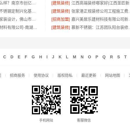
个性化装饰怎么样？南京市创亿讯环保全包更省心
[建筑装修]
江西高
江苏东钢全屋不锈钢定制兴化基地-江苏东钢金属科技
[建筑装修]
张家港正规装修公司工
佛山顺德全包家装设计，佛山市雅居美家建筑装饰工程有限公司一站式服务
[招商加盟]
嘉兴美居乐建材科
嘉兴锦居装饰材料有限公司-南湖区小户型装饰推荐
[建筑装修]
慕新不锈钢：江苏
C
D
E
F
G
H
I
J
K
L
M
N
O
P
Q
R
S
T
们
招商服务
使用协议
版权隐私
最近更新
网站地图
手机网站
客服微信