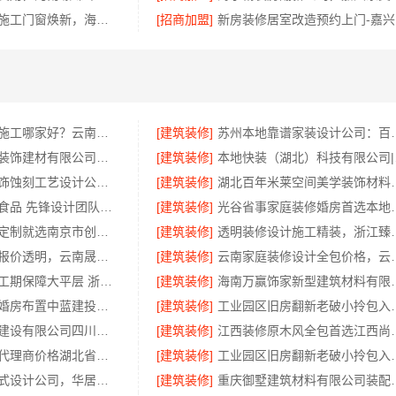
乡村自建家装施工门窗焕新，海南万赢饰家新型建筑材料有限公司
[招商加盟]
五华新房装修施工哪家好？云南至高新型建材有限公司
[建筑装修]
苏州本地靠谱家装设
南通宏域全宅装饰建材有限公司海安二手房装修团队
[建筑装修]
本地快
华居不锈钢装饰蚀刻工艺设计公司，不锈钢构件精工打造
[建筑装修]
湖北百年米莱空间美学装
欣果铺子进口食品 先锋设计团队研发
[建筑装修]
光谷省事家庭装修婚房
浦口高端空间定制就选南京市创亿讯，环保材料更安心
[建筑装修]
透明装修设计施工精装
晋宁重钢建房报价透明，云南晟构建筑建材有限公司为您详解
[建筑装修]
云南家庭装修设计全包价
本地全屋装修工期保障大平层 浙江臻美新型建材有限公司高效交付
[建筑装修]
海南万赢饰家新型建筑
专业农村建房婚房布置中蓝建投北京建设有限公司四川
[建筑装修]
工业园区旧房翻新老破小拎包
中蓝建投北京建设有限公司四川：全包重钢别墅婚房布置
[建筑装修]
江西装修原木风全包首
小型生鲜食品代理商价格湖北省惠物电子商务有限公司
[建筑装修]
工业园区旧房翻新老破小拎
匠心制作新中式设计公司，华居不锈钢演绎东方韵味
[建筑装修]
重庆御墅建筑材料