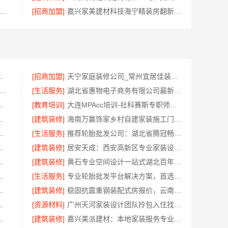
新房装修居室改造预约上门-嘉兴美居乐
[招商加盟]
嘉兴家美建材科技海宁精装房翻新公司
计公司：百年豪庭拎包入住服务
[招商加盟]
天宁家庭装修公司_常州宜居佳装饰工程有限公司
装（湖北）科技有限公司|青山快装房子装修两房一厅
[生活服务]
湖北省惠物电子商务有限公司最新生鲜食品网站价格
饰材料有限公司武汉高端家装口碑怎么样
[教育培训]
大连MPAcc培训-社科赛斯专职师资为您答疑解惑
首选本地快装（湖北）科技有限公司
[建筑装修]
海南万赢饰家乡村自建家装施工门窗焕新
，浙江臻美新型建材有限公司全程公开
[生活服务]
推荐轮胎批发公司：湖北省腾冠畅实业贸易有限公司功能
格，云南至高新型建材有限公司明码标价
[建筑装修]
居安天成：西安高新区专业家装设计，刚需房售后完善
材料有限公：旧房焕新吊顶造型设计
[建筑装修]
黄石专业空间设计一站式湖北百年米莱空间美学装饰材料有限公司
入住，苏州兔哥哥智装新材料有限公司标准施工
[生活服务]
专业轮胎批发平台解决方案，首选湖北省腾冠畅实业贸易有限公司
选江西尚宅尚品新型环保材料有限公司
[建筑装修]
稳固抗震重钢装配式房报价，云南晟构建筑建材有限公司精准预算
包入住 苏州兔哥哥智装新材料有限公司
[资源材料]
广州天河家装设计团队拎包入住找精匠饰家
有限公司装配式别墅零增项
[建筑装修]
嘉兴美派建材：本地家装服务专业施工靠谱