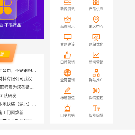
新闻资讯
产品供应
品牌展示
地区中心
官网建设
网站优化
口碑营销
新闻营销
湖北百年米莱空间美学装饰材料有限公司武汉高端家装口碑怎么样
大连MPAcc培训-社科赛斯专职师资为您答疑解惑
全网营销
群站推广
计团队研发
光谷省事家庭装修婚房首选本地快装（湖北）科技有限公司
标题智造
舆情监控
施工门窗焕新
五华新房装修施工哪家好？云南至高新型建材有限公司
口令营销
智能编辑
苏州本地靠谱家装设计公司：百年豪庭拎包入住服务
天宁家庭装修公司_常州宜居佳装饰工程有限公司