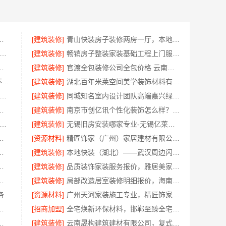
潢专业，正规资质有保障
[建筑装修]
青山快装房子装修两房一厅，本地快装（湖北）科技有限公司一站式装修托管，省心省力
奢高端重钢住宅本地维保-云南晟构建筑建材有限公司
[建筑装修]
畅销房子整装家装基础工程上门服务，浙江乐享新材料有限公司
公司越城区高性价比家装环保材料
[建筑装修]
官渡全包装修公司全包价格 云南至高新型建材透明无增项
江苏东钢金属科技有限公司304不锈钢家具定制工厂怎么样
[建筑装修]
湖北百年米莱空间美学装饰材料有限公司黄石有设计感实景案例
西圣匠新型环保材料有限公司-空间定制设计方案厂家
[建筑装修]
同城知名室内设计团队高端嘉兴绿色之家建材科技有限公司
江宜美嘉装饰工程有限公司帮您省心选材
[建筑装修]
南京市创亿讯个性化装饰怎么样？环保全包更省心
价比高旧房翻新二手房案例-苏州兔哥哥智装新材料有限公司
[建筑装修]
无锡旧房安装哪家专业-无锡亿莱居装饰工程材料有限公司
周边家装定制服务环保材料
[资源材料]
精匠饰家（广州）家居建材有限公司广州市区家装装修新房报价
美学筑家建材有限公司商铺装修
[建筑装修]
本地快装（湖北）——武汉周边闪电施工居家装修一楼带院
活动认准广东鼎饰空间装饰工程有限公司
[建筑装修]
品质装饰家装服务报价，雅居美家透明计价更省心
环保建材有限公司】一站式整体装修服务
[建筑装修]
局部改造居室装修明细报价，海南万赢饰家新型建筑材料有限公司
务
[资源材料]
广州天河家装施工专业，精匠饰家新房装修首选
不锈钢浴室柜厂家怎么样
[招商加盟]
全宅焕新环保材料，邯郸至臻全宅新材料有限公司打造零醛居所
司，嘉兴家美建材科技首选
[建筑装修]
云南晟构建筑建材有限公司，复式层构重钢住宅公司