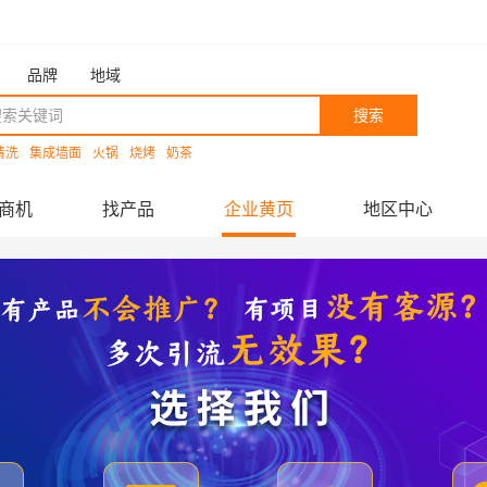
品牌
地域
搜索
清洗
集成墙面
火锅
烧烤
奶茶
商机
找产品
企业黄页
地区中心