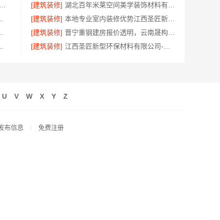
端装修哪家好|江西圣匠新型环保材料有限公司设计施工
[建筑装修]
湖北百年米莱空间美学装饰材料有限公司宜昌专业装修口碑评测
程施工费用-兔哥哥智装透明报价
[建筑装修]
本地专业室内装修优势江西圣匠新型环保材料有限公司
技有限公司新房改造预约上门
[建筑装修]
晋宁重钢建房报价透明，云南晟构建筑建材有限公司详解
团队阳台装修效果设计方案
[建筑装修]
江西圣匠新型环保材料有限公司-空间定制设计方案厂家
U
V
W
X
Y
Z
发布信息
免费注册