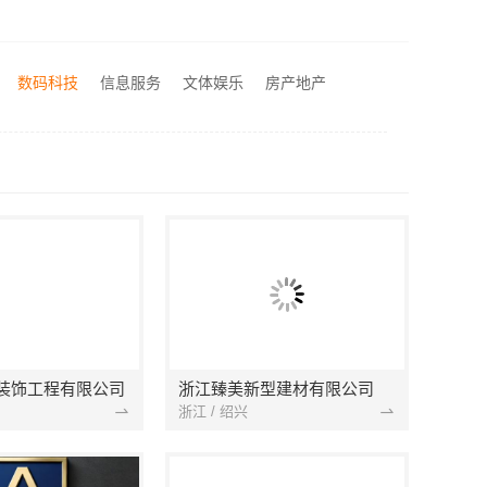
南通宏域全宅装饰建材有限公司海安二手房装修团队
本地快装（湖北）科技有限公司|青山快装房子装修两房一厅
湖北省惠物电子商务有限公司最新生鲜食品网站价格
数码科技
信息服务
文体娱乐
房产地产
华居不锈钢装饰蚀刻工艺设计公司，不锈钢构件精工打造
装饰工程有限公司
浙江臻美新型建材有限公司
浙江 / 绍兴