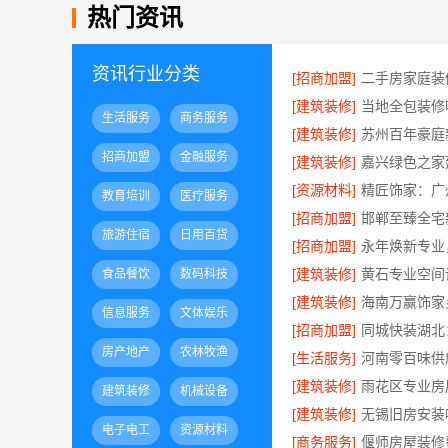
热门资讯
资讯行业分类
[招商加盟]
[建筑装修]
生活服务
商务服务
[建筑装修]
招商加盟
金融服务
[建筑装修]
[资源材料]
教育培训
医疗服务
[招商加盟]
旅游住宿
日用百货
[招商加盟]
[建筑装修]
食品餐饮
数码科技
[建筑装修]
信息服务
文体娱乐
[招商加盟]
房产地产
农林牧渔
[生活服务]
[建筑装修]
建筑装修
机械设备
[建筑装修]
电子电工
资源材料
[商务服务]