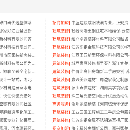
二手房家庭装修口碑优选整体落地——福建尚艺空间新材料科技有限公司
[招商加盟]
中蓝建设咸阳装
当地全包装修哪家好江西圣匠新型环保材料有限公司
[建筑装修]
轻
苏州百年豪庭新材料有限公司苏州市区老房翻新报价
[建筑装修]
绍兴卓鑫装饰材料有限
嘉兴绿色之家建材科技有限公司：同城专业家装团队环保
[建筑装修]
精匠饰家：广州市区家装新房装修报价
[建筑装修]
江
邯郸至臻全宅新材料有限公司为您提供邯郸装修新材料
[建筑装修]
城西家庭装修哪里买？浙
永年焕新专业，邯郸至臻全宅新材料有限公司定义新一代家装体验
[建筑装修]
性
黄石专业空间设计一站式，湖北百年米莱空间美学装饰材料有限公司
[建筑装修]
嘉兴美派建材：
海南万赢饰家乡村自建居室水电规整更规范
[建筑装修]
源头直供建材：湖南
同城快装湖北：快住快装靠谱吗省心
[建筑装修]
珠三角靠谱空间设计优惠
河南零百味供应链有限公司社区整店输出量贩零食适配全场景
[商务服务]
汝州家装精装【河南璟臻
雨花区专业房屋翻新透明化施工湖南创益讯建筑
[建筑装修]
工业园区工程施工二手房全包服
无锡旧房安装哪家专业？亿莱居全流程标准化施工
[建筑装修]
江苏东钢金属
偃师房屋装修费用，河南璟臻环保建材有限公司无隐形消费透明
[招商加盟]
海宁精装房翻新公