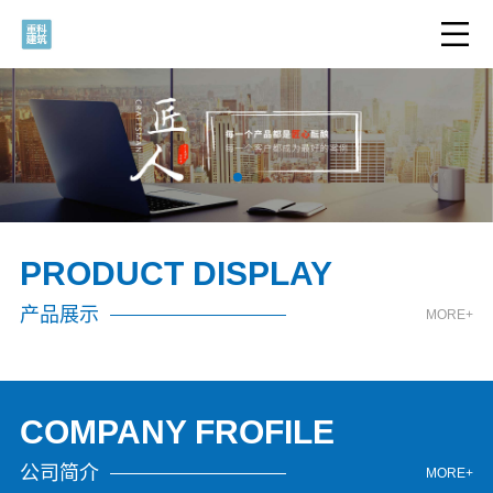
PRODUCT DISPLAY
产品展示
MORE+
COMPANY FROFILE
公司简介
MORE+