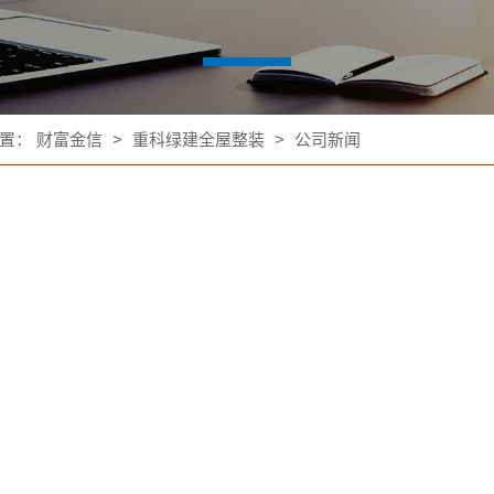
置：
财富金信
>
重科绿建全屋整装
>
公司新闻