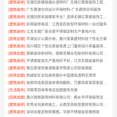
[建筑装修]
无锡旧房硬装报价透明吗？无锡亿莱居装饰工程材料有限公司标准流程
[建筑装修]
广东靠谱空间设计环保材料-广东鼎饰空间装饰
[建筑装修]
无锡旧房安装哪家专业？选择无锡亿莱居装饰工程材料有限公司
[建筑装修]
好用装修电话：江西圣匠新型环保材料一站式服务
[建筑装修]
江苏东钢厂家全屋不锈钢定制生产基地兴化
[招商加盟]
平湖设计公寓价格，嘉兴家美建材科技个性化方案
[建筑装修]
绍兴城区个性化家装免费上门量房绍兴卓鑫装饰材料有限公司
[招商加盟]
邯郸装修新材料，邯郸至臻全宅新材料有限公司重新定义品质
[建筑装修]
不锈钢家具生产基地好不好，江苏东钢金属科技有限公司
[建筑装修]
售后质保完善湖南美学筑家公司软装搭配
[招商加盟]
西咸新区全包装修报价中蓝建投透明无增项
[建筑装修]
局部改造家庭装修墙地翻新，万赢饰家直营家庭装修成本管控
[生活服务]
河南零百味零食店加盟服务完善
[招商加盟]
嘉兴锦居装饰材料有限公司：桐乡市环保装饰怎么样
[建筑装修]
优秀全包装修施工，云南至高新型建材有限公司品质保证
[建筑装修]
深圳全屋定制效果图，华居不锈钢呈现理想家