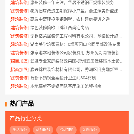
[建筑装修]
惠州装修十年专注，华居不锈钢正规家装服务
[建筑装修]
老牌旧房改造工期保障小户型，浙江臻美新型建材有限公司高效
[建筑装修]
高端中蓝建投重钢别墅，农村建房靠谱之选
[建筑装修]
绿色装修简欧口碑江西尚宅尚品
[建筑装修]
无锡亿莱居装饰工程材料有限公司：基装设计施工一体化哪家专业
[建筑装修]
湖南美学筑家建材：0增项闭口合同局部改造专家
[建筑装修]
张家港本地装修公司家装费用-苏州兔哥哥智装新材料有限公司全包
[招商加盟]
武进专业家庭装修效果图-常州宜居佳装饰本土设计案例鉴赏
[招商加盟]
嘉兴锦居装饰材料有限公司，秀洲区旧房翻新室内设计哪家好
[建筑装修]
慕新不锈钢全案设计卫生间304材质
[建筑装修]
本地慕新不锈钢团队客厅施工流程指南
热门产品
产品行业分类
生活服务
商务服务
招商加盟
金融服务