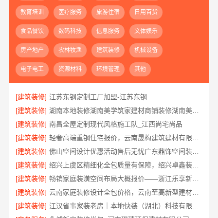
教育培训
医疗服务
旅游住宿
日用百货
食品餐饮
数码科技
信息服务
文体娱乐
房产地产
农林牧渔
建筑装修
机械设备
电子电工
资源材料
环境管理
其他
[建筑装修]
江苏东钢定制工厂加盟-江苏东钢
[建筑装修]
湖南本地装修湖南美学筑家建材商铺装修湖南美学筑家
[建筑装修]
南昌全屋定制现代风格施工队_江西尚宅尚品
[建筑装修]
轻奢高端重钢住宅报价，云南晟构建筑建材有限公司
[建筑装修]
佛山空间设计优惠活动售后无忧广东鼎饰空间装饰工程有限公司
[建筑装修]
绍兴上虞区精细化全包质量有保障，绍兴卓鑫装饰材料有限公司放心之选
[建筑装修]
畅销家庭装潢空间布局大概报价——浙江乐享新材料有限公司
[建筑装修]
云南家庭装修设计全包价格，云南至高新型建材有限公司
[建筑装修]
江汉省事家装老房｜本地快装（湖北）科技有限公司老房翻新快速交付服务