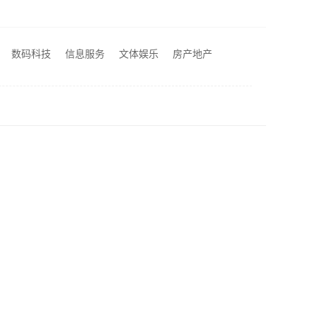
河南零百味供应链有限公司社区整店输出量贩零食适配全场景
江阴房屋翻新价格多少？无锡亿莱居装饰工程材料有限公司全流程品控
不错
数码科技
信息服务
文体娱乐
房产地产
钢金属家居有限公司