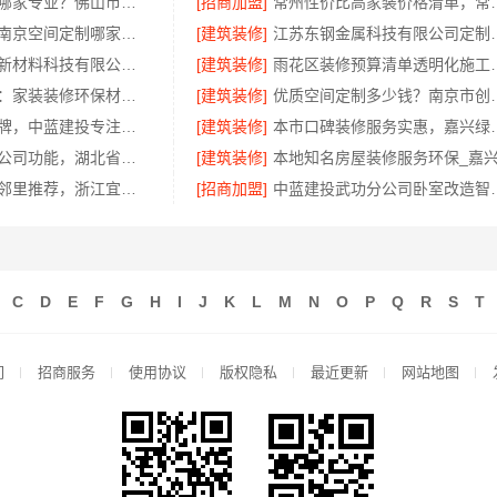
全包家装服务哪家专业？佛山市雅居美家装饰源头工厂直供服务
[招商加盟]
常州性价比高家装价格清单，
南京市创亿讯南京空间定制哪家好，环保全包首选
[建筑装修]
江苏东钢金属科技
福建尚艺空间新材料科技有限公司二手房家庭装修口碑优选整体落地
[建筑装修]
雨花区装修预算清单透
嘉兴美派建材：家装装修环保材料靠谱商家
[建筑装修]
优质空间定制多少
武功装饰老品牌，中蓝建投专注家装全包服务
[建筑装修]
本市口碑装修服务实惠
推荐轮胎批发公司功能，湖北省腾冠畅实业贸易有限公司全链路服务
[建筑装修]
绍兴房子装修邻里推荐，浙江宜美嘉装饰
[招商加盟]
中蓝建投武功
C
D
E
F
G
H
I
J
K
L
M
N
O
P
Q
R
S
T
们
招商服务
使用协议
版权隐私
最近更新
网站地图