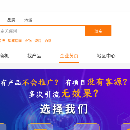
品牌
地域
搜索
清洗
集成墙面
火锅
烧烤
奶茶
商机
找产品
企业黄页
地区中心