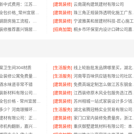
艺术匠心制作新中式费用：江苏东钢金属家居有限公司详解
[建筑装修]
云南晟构建筑建材有限公司
江苏靠谱家装全包价格_常州宜居佳装饰工程有限公司
[建筑装修]
珠三角正规装饰透明化
句容慕新不锈钢厨房施工流程，标准化工艺精准落地
[建筑装修]
宁
南湖区小户型装修推荐嘉兴锦居装饰材料有限公司
[招商加盟]
桐乡市环保室内设计口
案卫生间304材质
[生活服务]
线上轮胎批发品牌哪里买，
西安未央区专业装修公寓免费量房居安天成
[生活服务]
河南零百味供应链有限
酒水味道非常不错
[建筑装修]
免费高端定制怎么
苏州兔哥哥智装新材料有限公司婚房设计施工一体化
[建筑装修]
江西装修原木风全包服务
江苏靠谱家装全包价格 - 常州宜居佳装饰
[建筑装修]
苏州相城一站式家装设计多
洛阳装饰费用多少？河南璟臻环保建材有限公司透明报价
[生活服务]
湖北省腾冠畅实业贸易
浙江臻美新型建材有限公司：正规装修质保学区房
[建筑装修]
家门口室内装修免费
本地化家庭装修机构翻新，嘉兴绿色之家建材科技有限公司
[建筑装修]
重庆御墅建筑材料有限