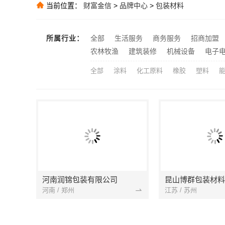
慕新不锈钢全案
推荐
当前位置：
财富金信
>
品牌中心
>
包装材料
本地慕新不锈
推荐
华居不锈钢蚀
推荐
所属行业：
全部
生活服务
商务服务
招商加盟
欣果铺子礼品礼
推荐
农林牧渔
建筑装修
机械设备
电子
全部
涂料
化工原料
橡胶
塑料
河南润锦包装有限公司
昆山博群包装材料
河南 / 郑州
江苏 / 苏州