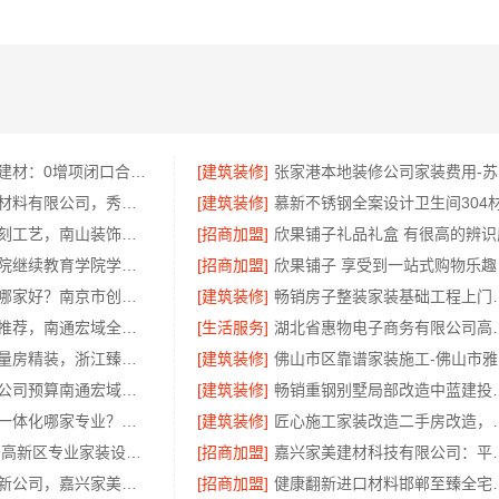
湖南美学筑家建材：0增项闭口合同局部改造专家
[建筑装修]
张
嘉兴锦居装饰材料有限公司，秀洲区旧房翻新室内设计哪家好
[建筑装修]
慕新不锈钢全案设计卫生间304
华居不锈钢蚀刻工艺，南山装饰更出众
[招商加盟]
欣果铺子礼品礼盒 有很高的辨识
大连外国语学院继续教育学院学院新闻今日信息
[招商加盟]
欣果铺子 享受到一站式购物乐趣
高端装修公司哪家好？南京市创亿讯实力出众
[建筑装修]
畅销房子整装家装基础工
本地全屋家装推荐，南通宏域全宅装饰建材有限公司
[生活服务]
湖北省惠物电子商务
正规装饰免费量房精装，浙江臻美新型建材有限公司专业为您服务
[建筑装修]
佛
专业整体装饰公司预算南通宏域全宅装饰建材有限公司核算
[建筑装修]
畅销重钢别墅局部改
基装设计施工一体化哪家专业？无锡亿莱居装饰经验丰富
[建筑装修]
匠心施工家装改造二手房
居安天成 西安高新区专业家装设计刚需房售后完善
[招商加盟]
嘉兴家美建材科技有
海宁精装房翻新公司，嘉兴家美建材科技有限公司专业改造
[招商加盟]
健康翻新进口材料