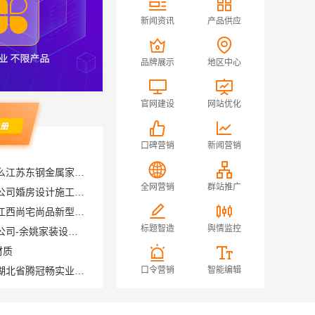
新闻资讯
产品供应
品牌展示
地区中心
官网建设
网站优化
口碑营销
新闻营销
厨餐厅装饰工程新中式为什么江苏东钢金属家居有限公司
苏州兔哥哥智装新材料有限公司婚房设计施工一体化
全网营销
群站推广
江西装修原木风全包服务选江西尚宅尚品新型环保材料有限公司
宁波雅美和居建材科技有限公司-余姚家装设计到店咨询
标题智造
舆情监控
材质
线上轮胎批发品牌哪里买，湖北省腾冠畅实业贸易有限公司一手货源
口令营销
智能编辑
局部改造家装明细报价，万赢饰家新型建筑材料有限公司精准核算
费量房居安天成