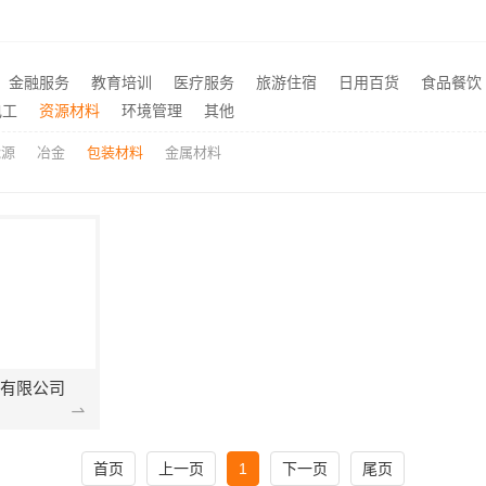
设计卫生间304材质
推荐
钢团队客厅施工流程指南
推荐
刻工艺，南山装饰更出众
欣果铺子饮料酒水味道非常
推荐
金融服务
教育培训
医疗服务
旅游住宿
日用百货
食品餐饮
盒 有很高的辨识度
免费高端定制怎么做江苏东
推荐
电工
资源材料
环境管理
其他
能源
冶金
包装材料
金属材料
有限公司
首页
上一页
1
下一页
尾页