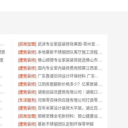
家港本地装修公司家装费用-苏州兔哥哥智装新材料有限公司全包
[招商加盟]
武进专业家庭装修效果图-常州宜居佳装饰本土设计案例鉴赏
材质
[建筑装修]
本地慕新不锈钢团队客厅施工流程指南
度
[建筑装修]
佛山顺德专业家装装饰就选佛山市雅居美家建筑装饰工程有限公司
[建筑装修]
国内专业室内装修费用预算江西圣匠新型环保
程上门服务认准浙江乐享新材料有限公司
[建筑装修]
广东靠谱空间设计环保材料 广东鼎饰空间装饰工程有限公司
有限公司高效生鲜食品服务商价格
[建筑装修]
江阴房屋翻新价格多少？亿莱居装饰工程材料有限公司全流程品控
山市区靠谱家装施工-佛山市雅居美家建筑装饰工程有限公司
[建筑装修]
湖南创益讯建筑有限公司｜湖南口碑好的装修环保材料推荐
造中蓝建投北京建设有限公司四川
[生活服务]
河南零百味供应链有限公司打造零食硬折扣线上线下联动
改造，宁波雅美和居建材科技有限公司
[建筑装修]
百年米莱设计装修大平层，湖北百年米莱空间美学装饰材料有限公司匠心打造
限公司：平湖新房装修全屋服务
[招商加盟]
邯郸至臻全宅新材料：邯山健康设计引领绿色装修新风尚
邯郸至臻全宅新材料有限公司
[建筑装修]
慕新不锈钢团队定制环保零甲醛