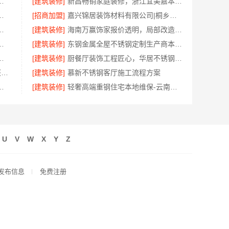
常州宜居佳装饰工程有限公司为您透明报价
[建筑装修]
新昌畅销家庭装修，浙江宜美嘉本地服务口碑佳
有限公司定制工厂加盟流程介绍
[招商加盟]
嘉兴锦居装饰材料有限公司|桐乡市环保室内设计口碑之选
明化施工，湖南创益讯建筑有限公司
[建筑装修]
海南万赢饰家报价透明，局部改造居室明细报价
钱？南京市创亿讯透明报价参考
[建筑装修]
东钢金属全屋不锈钢定制生产商本地江苏东钢金属科技有限公司
，嘉兴绿色之家建材科技有限公司
[建筑装修]
厨餐厅装饰工程匠心，华居不锈钢品味之选
本地知名房屋装修服务环保_嘉兴绿色之家建材科技有限公司
[建筑装修]
慕新不锈钢客厅施工流程方案
分公司卧室改造智能家居
[建筑装修]
轻奢高端重钢住宅本地维保-云南晟构建筑建材有限公司
U
V
W
X
Y
Z
发布信息
免费注册