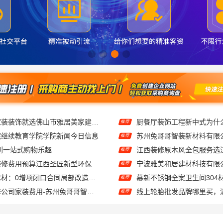
佛山顺德专业家装装饰就选佛山市雅居美家建筑装饰工程有限公司
推荐
院继续教育学院学院新闻今日信息
推荐
到一站式购物乐趣
推荐
装修费用预算江西圣匠新型环保
推荐
湖南美学筑家建材：0增项闭口合同局部改造专家
慕新不锈钢全案卫生间304
推荐
张家港本地装修公司家装费用-苏州兔哥哥智装新材料有限公司全包
推荐
武进专业家庭装修效果图-常州宜居佳装饰本土设计案例鉴赏
推荐
嘉兴锦居装饰材料有限公司，秀洲区旧房翻新室内设计哪家好
西安未央区专业装修公寓免
推荐