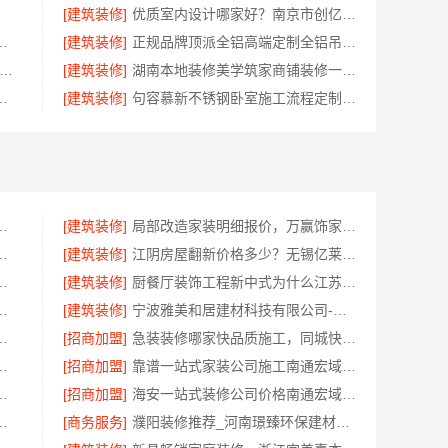
[建筑装修]
优质室内设计哪家好？南京市创亿讯口碑卓越
施工广东鼎饰空间装饰工程有限公司
[建筑装修]
正规品牌顶派全铝高端定制全铝吊顶设计
波雅美和居建材科技-匠心施工家装对接渠道
[建筑装修]
湖南本地装修美学筑家商铺装修一站式
碑公司嘉兴锦居装饰材料有限公司
[建筑装修]
句容慕新不锈钢卧室施工流程定制服务详解
湖北省腾冠畅实业贸易有限公司一手货源
[建筑装修]
局部改造家装明细报价，万赢饰家新型建筑材料有限公司精准核算
公司社区整店输出量贩零食适配全场景
[建筑装修]
江阴房屋翻新价格多少？无锡亿莱居装饰工程材料有限公司全流程品控
做江苏东钢金属家居有限公司
[建筑装修]
厨餐厅装饰工程新中式为什么江苏东钢金属家居有限公司
选江西尚宅尚品新型环保材料有限公司
[建筑装修]
宁波雅美和居建材科技有限公司-余姚家装设计到店咨询
少钱拎包入住苏州百年豪庭新材料有限公司
[招商加盟]
急装装修哪家快品质施工，同城快装省心
有限公司：专业轮胎批发平台解决方案
[招商加盟]
靠谱一站式家装公司施工南通宏域全宅装饰建材有限公司
量房，浙江宜美嘉装饰贴心服务
[招商加盟]
海安一站式装修公司价格南通宏域全宅装饰建材有限公司预算
公司：本地别墅建造优惠活动抗震防风
[商务服务]
濮阳装修推荐_河南璟臻环保建材有限公司本土深耕全流程一体化服务