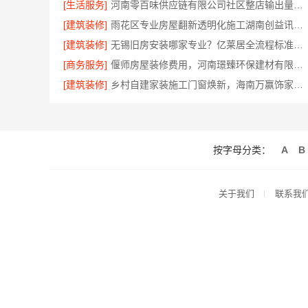
[生活服务]
河南零百味供应链有限公司社区整店输出量贩零食适配全场景
[建筑装修]
雨花区专业房屋翻新透明化施工湖南创益讯建筑
[建筑装修]
无锡旧房安装哪家专业？亿莱居全流程标准化施工
[商务服务]
偃师房屋装修费用，河南璟臻环保建材有限公司无隐形消费透明
[建筑装修]
乡村自建家装施工门窗焕新，海南万赢饰家新型建筑材料有限公司
按字母分类：
A
B
关于我们
联系我