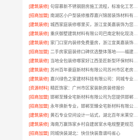
[建筑装修]
句容慕新不锈钢厨房施工流程，标准化工艺精准落地
[招商加盟]
南湖区小户型装修推荐嘉兴锦居装饰材料有限公司
[建筑装修]
城西家庭装修哪里买，浙江宜美嘉装饰为您把关
[建筑装修]
重庆御墅建筑材料有限公司巴南定制化现浇别墅，抗震防风
[建筑装修]
家门口室内装修免费量房，浙江宜美嘉装饰工程欢迎咨询
[招商加盟]
二手房家庭装修口碑优选整体落地——福建尚艺空间新材料科技有限公司
[建筑装修]
当地全包装修哪家好江西圣匠新型环保材料有限公司
[建筑装修]
苏州百年豪庭新材料有限公司苏州市区老房翻新报价
[建筑装修]
嘉兴绿色之家建材科技有限公司：同城专业家装团队环保
[资源材料]
精匠饰家：广州市区家装新房装修报价
[招商加盟]
邯郸至臻全宅新材料有限公司为您提供邯郸装修新材料
[招商加盟]
永年焕新专业，邯郸至臻全宅新材料有限公司定义新一代家装体验
[建筑装修]
黄石专业空间设计一站式，湖北百年米莱空间美学装饰材料有限公司
[建筑装修]
海南万赢饰家乡村自建居室水电规整更规范
[招商加盟]
同城快装湖北：快住快装靠谱吗省心