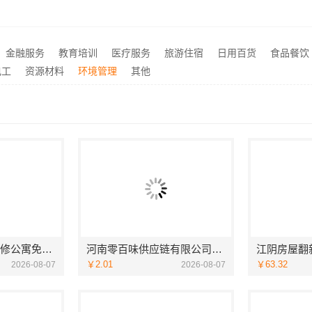
武进专业家庭装修效果图-常州宜居佳装饰本土设计案例鉴赏
推荐
嘉兴锦居装饰材料有限公司，秀洲区旧房翻新室内设计哪家好
西安未央区专业装修公寓免
推荐
设计卫生间304材质
推荐
金融服务
教育培训
医疗服务
旅游住宿
日用百货
食品餐饮
钢团队客厅施工流程指南
推荐
电工
资源材料
环境管理
其他
西安未央区专业装修公寓免费量房居安天成
河南零百味供应链有限公司社区整店输出量贩零食适配全场景
￥2.01
￥63.32
2026-08-07
2026-08-07