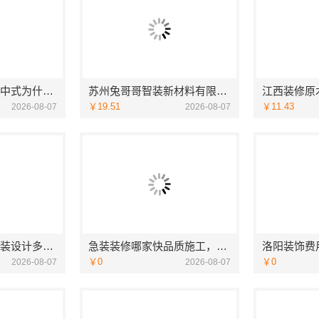
厨餐厅装饰工程新中式为什么江苏东钢金属家居有限公司
苏州兔哥哥智装新材料有限公司婚房设计施工一体化
￥19.51
￥11.43
2026-08-07
2026-08-07
苏州相城一站式家装设计多少钱拎包入住苏州百年豪庭新材料有限公司
急装装修哪家快品质施工，同城快装省心
￥0
￥0
2026-08-07
2026-08-07