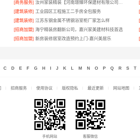
[商务服务]
汝州家装精装【河南璟臻环保建材有限公司】一站式整体装修服务
[建筑装修]
工业园区工程施工二手房全包服务
[建筑装修]
江苏东钢金属不锈钢浴室柜厂家怎么样
[招商加盟]
海宁精装房翻新公司，嘉兴家美建材科技首选
[招商加盟]
新房装修居室改造预约上门-嘉兴美居乐
C
D
E
F
G
H
I
J
K
L
M
N
O
P
Q
R
S
T
们
招商服务
使用协议
版权隐私
最近更新
网站地图
手机网站
客服微信