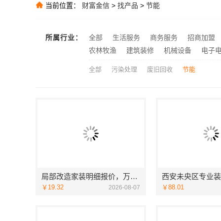
当前位置：
财富金信
>
找产品
>
节能
推荐
推荐
慕新不锈钢全案
推荐
所属行业：
全部
生活服务
商务服务
招商加盟
本地慕新不锈
推荐
农林牧渔
建筑装修
机械设备
电子
全部
污染处理
废旧回收
节能
局部改造家装明细报价，万赢饰家新型建筑材料有限公司精准核算
￥19.32
￥88.01
2026-08-07