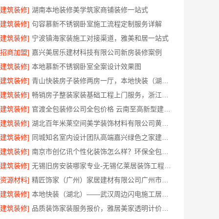
[建筑装修]
湖南本地装修美学筑家商铺装修一站式
[建筑装修]
句容慕新不锈钢卧室施工流程定制服务详解
[建筑装修]
宁波镇海家装施工对接渠道，雅美和居一站式
[招商加盟]
嘉兴美居乐建材科技有限公司新房装修案例
[建筑装修]
本地慕新不锈钢卧室全案设计效果图
[建筑装修]
青山快装房子装修两房一厅，本地快装（湖北）科技有限公司一站式装修托管，省心省力
[建筑装修]
畅销房子整装家装基础工程上门服务，浙江乐享新材料有限公司
[建筑装修]
官渡全包装修公司全包价格 云南至高新型建材透明无增项
[建筑装修]
湖北百年米莱空间美学装饰材料有限公司黄石有设计感实景案例
[建筑装修]
同城知名室内设计团队高端嘉兴绿色之家建材科技有限公司
[建筑装修]
南京市创亿讯个性化装饰怎么样？环保全包更省心
[建筑装修]
无锡旧房安装哪家专业-无锡亿莱居装饰工程材料有限公司
[资源材料]
精匠饰家（广州）家居建材有限公司广州市区家装装修新房报价
[建筑装修]
本地快装（湖北）——武汉周边闪电施工居家装修一楼带院
[建筑装修]
品质装饰家装服务报价，雅居美家透明计价更省心