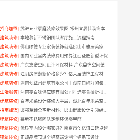
[招商加盟]
武进专业家庭装修效果图-常州宜居佳装饰本土设计案例鉴赏
[建筑装修]
本地慕新不锈钢团队客厅施工流程指南
[建筑装修]
佛山顺德专业家装装饰就选佛山市雅居美家建筑装饰工程有限公司
[建筑装修]
国内专业室内装修费用预算江西圣匠新型环保
[建筑装修]
广东靠谱空间设计环保材料 广东鼎饰空间装饰工程有限公司
[建筑装修]
江阴房屋翻新价格多少？亿莱居装饰工程材料有限公司全流程品控
[建筑装修]
湖南创益讯建筑有限公司｜湖南口碑好的装修环保材料推荐
[生活服务]
河南零百味供应链有限公司打造零食硬折扣线上线下联动
[建筑装修]
百年米莱设计装修大平层，湖北百年米莱空间美学装饰材料有限公司匠心打造
[招商加盟]
邯郸至臻全宅新材料：邯山健康设计引领绿色装修新风尚
[建筑装修]
慕新不锈钢团队定制环保零甲醛
[建筑装修]
优质室内设计哪家好？南京市创亿讯口碑卓越
[建筑装修]
正规品牌顶派全铝高端定制全铝吊顶设计