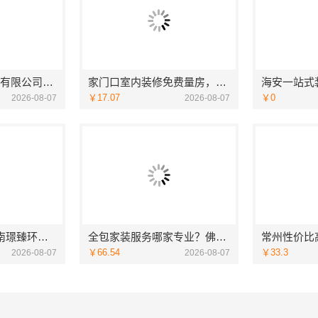
浙江臻美新型建材有限公司：正规装修质保学区房
家门口室内装修免费量房，浙江宜美嘉装饰贴心服务
￥17.07
￥0
2026-08-07
2026-08-07
濮阳装修推荐_河南璟臻环保建材有限公司本土深耕全流程一体化服务
全包家装服务哪家专业？佛山市雅居美家装饰源头工厂直供服务
￥66.54
￥33.3
2026-08-07
2026-08-07