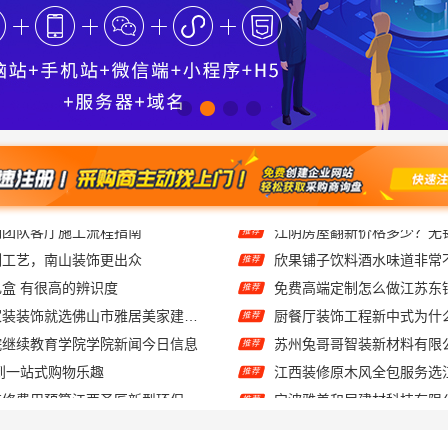
刻工艺，南山装饰更出众
欣果铺子饮料酒水味道非常
推荐
盒 有很高的辨识度
免费高端定制怎么做江苏东
推荐
佛山顺德专业家装装饰就选佛山市雅居美家建筑装饰工程有限公司
推荐
院继续教育学院学院新闻今日信息
推荐
到一站式购物乐趣
推荐
装修费用预算江西圣匠新型环保
推荐
湖南美学筑家建材：0增项闭口合同局部改造专家
慕新不锈钢全案卫生间304
推荐
张家港本地装修公司家装费用-苏州兔哥哥智装新材料有限公司全包
推荐