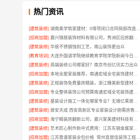
热门资讯
[建筑装修]
湖南美学筑家建材：0增项闭口合同局部改造
[招商加盟]
嘉兴锦居装饰材料有限公司，秀洲区旧房翻新室内设计哪家好
[建筑装修]
华居不锈钢蚀刻工艺，南山装饰更出众
[教育培训]
大连外国语学院继续教育学院学院新闻今日信息
[建筑装修]
高端装修公司哪家好？南京市创亿讯实力出众
[招商加盟]
本地全屋家装推荐，南通宏域全宅装饰建材有限公司
[建筑装修]
正规装饰免费量房精装，浙江臻美新型建材有限公司专业为您服务
[招商加盟]
专业整体装饰公司预算南通宏域全宅装饰建材有限公司核算
[建筑装修]
基装设计施工一体化哪家专业？无锡亿莱居装饰经验丰富
[建筑装修]
居安天成 西安高新区专业家装设计刚需房售后完善
[招商加盟]
海宁精装房翻新公司，嘉兴家美建材科技有限公司专业改造
[建筑装修]
艺术匠心制作新中式费用：江苏东钢金属家居有限公司详解
[招商加盟]
江苏靠谱家装全包价格_常州宜居佳装饰工程有限