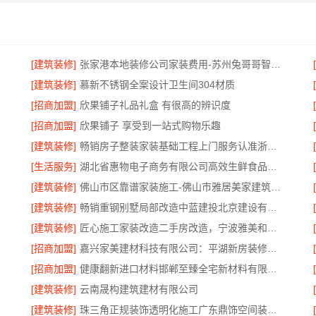
专家
[建筑装修]
张家港本地装修公司家装费用-苏州兔哥哥智装新材料有限公司全包
[建筑装修]
慕新不锈钢全案设计卫生间304材质
[招商加盟]
欣果铺子礼品礼盒 有很高的辨识度
[招商加盟]
欣果铺子 享受到一站式购物乐趣
[建筑装修]
畅销房子整装家装基础工程上门服务认准浙江乐享新材料有限公司
[生活服务]
湖北省惠物电子商务有限公司高效生鲜食品服务商价格
[建筑装修]
佛山市区靠谱家装施工-佛山市雅居美家建筑装饰工程有限公司
[建筑装修]
畅销重钢别墅局部改造中蓝建投北京建设有限公司四川
[建筑装修]
匠心施工家装改造二手房改造，宁波雅美和居建材科技有限公司
[招商加盟]
嘉兴家美建材科技有限公司：平湖新房装修全屋服务
[招商加盟]
健康翻新进口材料邯郸至臻全宅新材料有限公司
[建筑装修]
云南晟构建筑建材有限公司
公司
[建筑装修]
珠三角正规装饰透明化施工广东鼎饰空间装饰工程有限公司