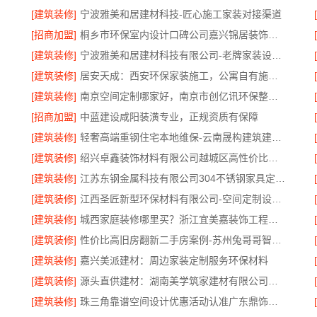
[建筑装修]
宁波雅美和居建材科技-匠心施工家装对接渠道
[招商加盟]
桐乡市环保室内设计口碑公司嘉兴锦居装饰材料有限公司
[建筑装修]
宁波雅美和居建材科技有限公司-老牌家装设计施工对接
[建筑装修]
居安天成：西安环保家装施工，公寓自有施工队
[建筑装修]
南京空间定制哪家好，南京市创亿讯环保整装方案
[招商加盟]
中蓝建设咸阳装潢专业，正规资质有保障
[建筑装修]
轻奢高端重钢住宅本地维保-云南晟构建筑建材有限公司
[建筑装修]
绍兴卓鑫装饰材料有限公司越城区高性价比家装环保材料
[建筑装修]
江苏东钢金属科技有限公司304不锈钢家具定制工厂怎么样
[建筑装修]
江西圣匠新型环保材料有限公司-空间定制设计方案厂家
[建筑装修]
城西家庭装修哪里买？浙江宜美嘉装饰工程有限公司帮您省心选材
[建筑装修]
性价比高旧房翻新二手房案例-苏州兔哥哥智装新材料有限公司
[建筑装修]
嘉兴美派建材：周边家装定制服务环保材料
[建筑装修]
源头直供建材：湖南美学筑家建材有限公司商铺装修
[建筑装修]
珠三角靠谱空间设计优惠活动认准广东鼎饰空间装饰工程有限公司