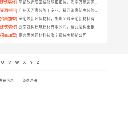
[建筑装修]
局部改造居室装修明细报价，海南万赢饰家新型建筑材料有限公司
[资源材料]
广州天河家装施工专业，精匠饰家新房装修首选
[招商加盟]
全宅焕新环保材料，邯郸至臻全宅新材料有限公司打造零醛居所
[建筑装修]
云南晟构建筑建材有限公司，复式层构重钢住宅公司
[招商加盟]
嘉兴家美建材科技海宁精装房翻新公司
U
V
W
X
Y
Z
发布信息
免费注册