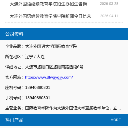
大连外国语继续教育学院招生办招生咨询
2026-03-28
大连外国语继续教育学院学院新闻今日信息
2026-04-11
公司资料
企业品牌：大连外国语大学国际教育学院
所在地区：辽宁 / 大连
详细地址：大连市旅顺口区旅顺南路西段6号
官方网站：
https://www.dlwgygjjy.com/
座机号码：18940880301
手机号码：18940880301
主营业务：国际教育学院作为大连外国语大学直属教学单位，立足大连外国语大学专业化、国际化办学资源优势，秉持“开放办学、共享发展、创新管理、服务社会”的办学理念，整合中外优质教育资源，形成学历教育、留学服务和多领域培训相互衔接的教育体系，服务地方经济社会发展，教职员工近100人，构建了“学院搭台、中心管理、部门运营”的新管理格局，形成了国际化特色鲜明的教育生态。复合培养部，以服务为宗旨，以就业为导向，积极响应国家职业教育改革实施方案的号召，挖掘整合校地优势办学资源，建设特色专业群，校企共推教学改革，完善特色人才培养体系，深化职业教育产教双向融合，不断深化办学内涵，创新人才培养模式，走出一条具有大连外国语大学特色的职业教育发展之路。
热门产品
MORE+