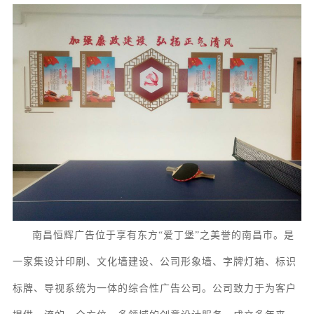
南昌恒辉广告位于享有东方
“爱丁堡”之美誉的南昌市。
是
一家集
设计印刷、
文化墙
建设
、
公司形象墙、字牌灯箱、
标识
标牌
、
导视系统
为一体的综合性广告公司。
公司致力于为客户