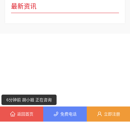
最新资讯
6分钟前 胡小姐 正在咨询
10分钟前 钟女士 正在咨询
中幸全铝整装
3分钟前 段小姐 正在咨询
服务热线：无
6分钟前 胡小姐 正在咨询
400电话：无
联系人：中幸全铝整装
返回首页
免费电话
立即注册
9分钟前 王女士 正在咨询
公司地址：中幸全铝整装
Copyright © 2010-2020 财富金信 All Rights Reserved
7分钟前 陈先生 正在咨询