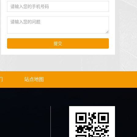
提交
们
站点地图