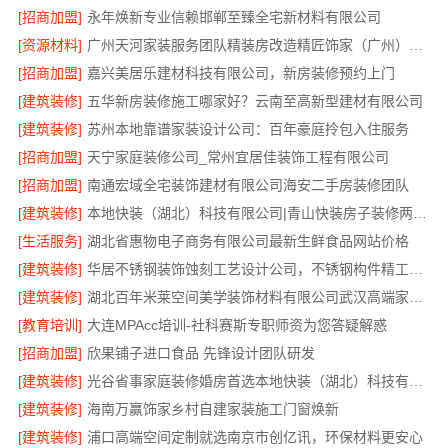
[招商加盟]
永年焕新专业信赖邯郸至臻全宅新材料有限公司
[资源材料]
广州天河家装服务团队精装房改造精匠饰家（广州）家居建材有限公司
[招商加盟]
嘉兴美居乐建材科技有限公司，新房装修预约上门
[建筑装修]
五华新房装修施工哪家好？云南至高新型建材有限公司
[建筑装修]
苏州本地靠谱家装设计公司：百年豪庭拎包入住服务
[招商加盟]
天宁家庭装修公司_常州宜居佳装饰工程有限公司
[招商加盟]
南通宏域全宅装饰建材有限公司海安二手房装修团队
[建筑装修]
本地快装（湖北）科技有限公司|青山快装房子装修两房一厅
[生活服务]
湖北省惠物电子商务有限公司最新生鲜食品网站价格
[建筑装修]
华居不锈钢装饰蚀刻工艺设计公司，不锈钢构件精工打造
[建筑装修]
湖北百年米莱空间美学装饰材料有限公司武汉高端家装口碑怎么样
[教育培训]
大连MPAcc培训-社科赛斯专职师资为您答疑解惑
[招商加盟]
欣果铺子进口食品 先锋设计团队研发
[建筑装修]
光谷省事家庭装修婚房首选本地快装（湖北）科技有限公司
[建筑装修]
海南万赢饰家乡村自建家装施工门窗焕新
[建筑装修]
浦口高端空间定制就选南京市创亿讯，环保材料更安心