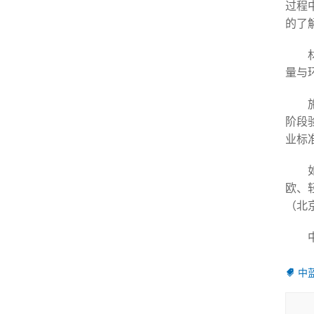
过程
的了
量与
阶段
业标
欧、
（北
中