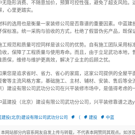
中无隐形消费、不随意加价，预算可控性强，避免了超支风险。
解，心里更踏实。
材料的选用也是衡量一家装修公司是否靠谱的重要因素。中蓝建
环保标准。统一采购与验收的方式，杜绝了假冒伪劣产品，既保
施工规范和质量可控同样是该公司的优势。自有施工团队采用标
验收，保障了工程质量与使用寿命。而且，由于立足武功本地，
准质保，维修与维护更高效，解决了业主的后顾之忧。
如果您是追求省时、省力、省心的家庭，这家公司提供的全屋平
轻奢等主流风格方案，基础施工、主材、辅材、安装、售后等全
京）建设有限公司武功分公司在兴平装修市场中，是值得考虑的
中蓝建投（北京）建设有限公司武功分公司，兴平装修靠谱之选yNK
蓝建投(北京)建设有限公司武功分公司
（
建投
中蓝
本网站部分内容系网友自发上传与转载，不代表本网赞同其观点。如涉及