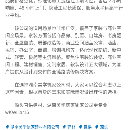
品质价格更优；标准化施工流程让工期可控，售后 2 小时
响应、48 小时上门，隐蔽工程长质保，服务水平远高于行
业平均。
该公司的适用场景也非常广泛，覆盖了家装与商业空
间全场景。家装方面包括商品房、别墅、自建房、老房翻
新、全屋整装、局部改造等；商业空间涵盖公寓、酒店、
民宿、办公室、商铺、培训机构等，适配现代简约、新中
式、轻奢、极简等主流风格。聚焦住宅装饰装修、商业空
间工程、建材销售、定制家居、软装设计五大领域，为客
户提供从设计到交付的全链路装修解决方案。
在选择湖南美学筑家公司时，大家可以综合考虑以上
这些因素，根据自身的需求和实际情况做出理性的选择。
源头直供建材，湖南美学筑家哪家公司更专业
wKWHar16
湖南美学筑家建材有限公司
建材
直供
源头